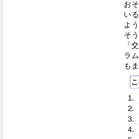
お
い
よ
そ
「交
ラ
も
こ