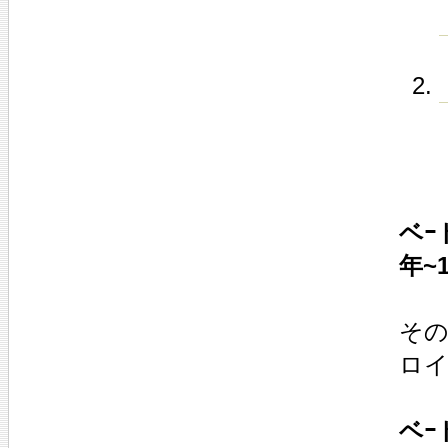
ベｰ
年~1
その
ロ
ベｰ