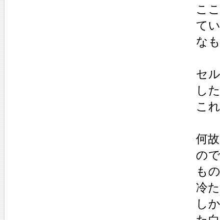
こ
て
な
セ
し
こ
何
の
も
冷
し
た