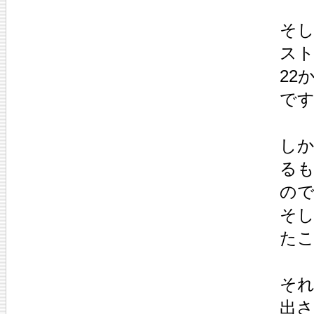
そ
ス
22
で
し
る
の
そ
た
そ
出さ