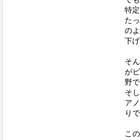
特
た
の
下
そ
が
野
そし
ア
り
この