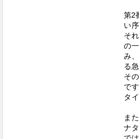
第2
い
そ
の
み
る急
その
です
タ
また
ナ
では