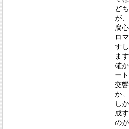
ど
が
腐
ロマ
す
ま
確
ー
交響
か。
し
成
の