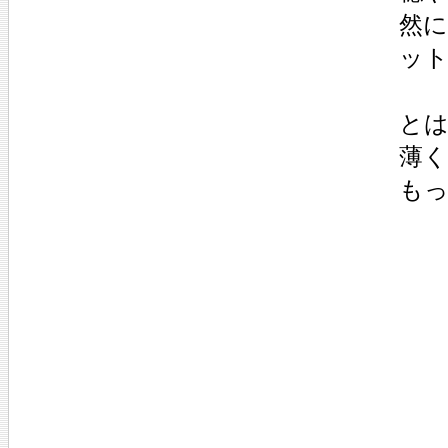
然
ッ
とは
薄
も