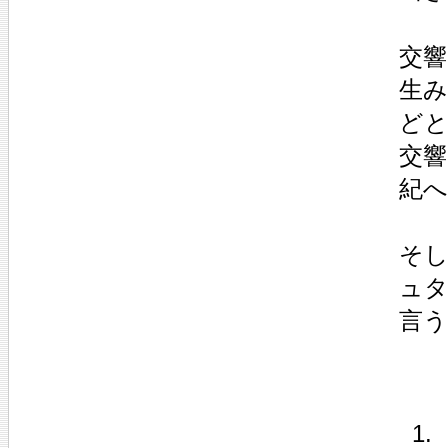
交響
生み
ど
交響
紀
そ
ュ
言