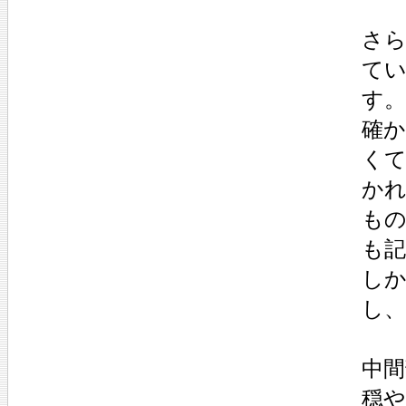
さら
て
す。
確
く
かれ
も
も
し
し
中
穏