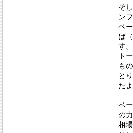
そ
ン
ベ
ば
す。
ト
も
とり
た
ベ
の
相場