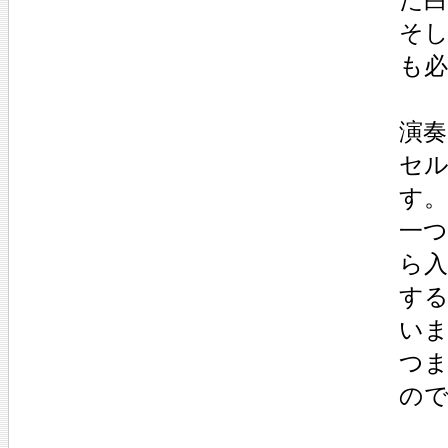
そ
も
演
セ
す。
一
ら
す
い
つ
の