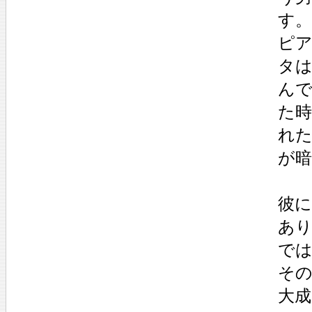
す。
ピア
タは
ん
た時
れ
が
彼
あ
で
その
大