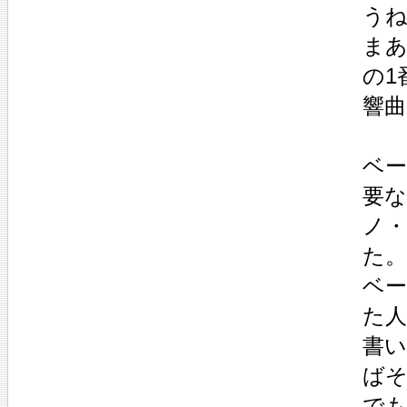
うね
ま
の1
響
ベ
要な
ノ
た。
ベ
た
書
ば
で