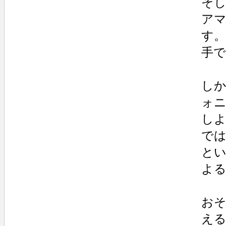
そ
ア
す
手
し
ォ
し
で
と
よ
お
え