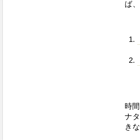
ば
時
ナ
き