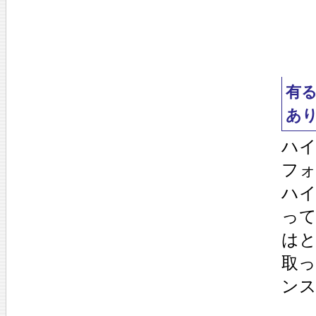
有
あ
ハ
フ
ハ
っ
は
取
ン