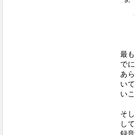
最
で
あ
い
い
そし
して
録