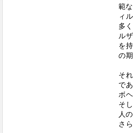
範
ィ
多
ル
を
の
そ
で
ボ
そ
人の
さ