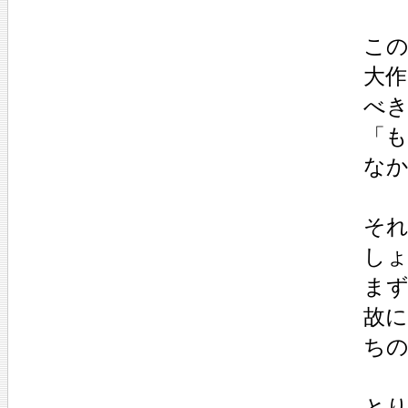
こ
大
べ
「
な
そ
し
ま
故
ち
と