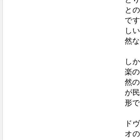
と
で
し
然
し
楽
然
が民
形
ド
オの