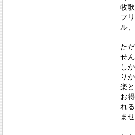
牧
フ
ル
た
せ
し
り
楽
お
れ
ま