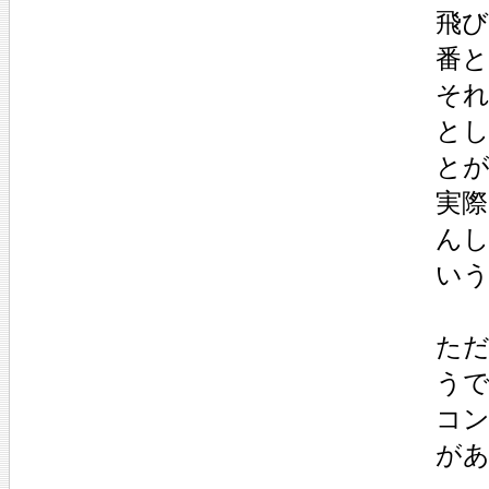
飛び
番と
それ
と
と
実
んし
い
た
うで
コ
が