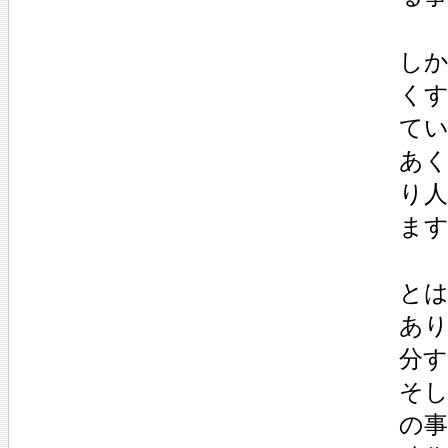
し
く
て
あ
り
ま
と
あ
分
そし
の事