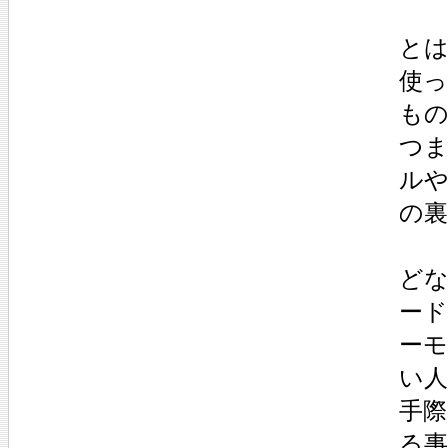
と
使
も
つ
ル
の
ど
ード
ー
い
手
る