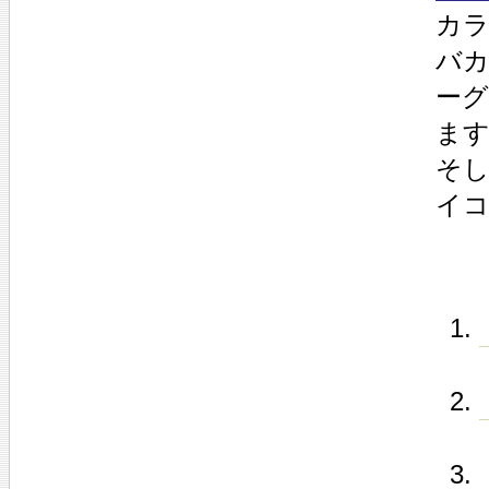
カラ
バカ
ー
ま
そし
イ