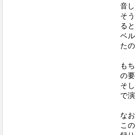
音
そ
る
ベ
た
も
の
そ
で
なお
この