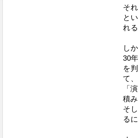
そ
と
れ
しか
30
を
て、
「演
積
そし
る