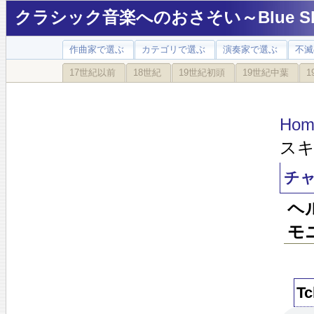
クラシック音楽へのおさそい～Blue Sky
作曲家で選ぶ
カテゴリで選ぶ
演奏家で選ぶ
不滅
17世紀以前
18世紀
19世紀初頭
19世紀中葉
1
Hom
ス
チ
ヘ
モニ
Tc