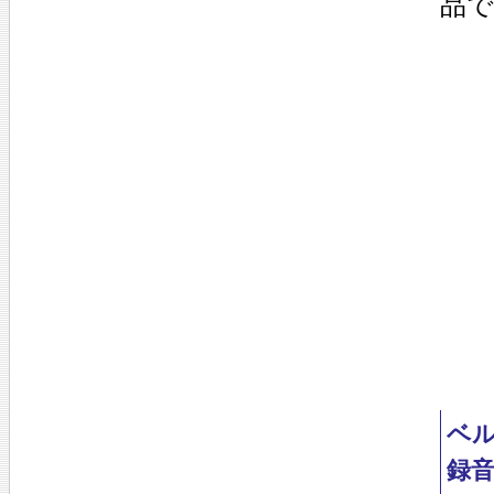
品で
ベ
録