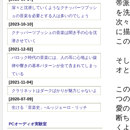
帝
深々と沈潜していくようなクナッパーツブッシ
を
ュの音楽を必要とする人は多いのでしょう
次
[2023-10-10]
に
クナッパーツブッシュの音楽は聞き手の心を沈
こ
潜させていく
[2021-12-02]
バロック時代の音楽には、人の耳に心地よい旋
そ
律や響きの基本パターンが全て含まれてしまっ
オ
ている
[2021-11-04]
こ
クラリネットはダークばかりが魅力じゃないよ
つ
[2020-07-09]
愛
生ける「音楽史」~ルッジェーロ・リッチ
断
PCオーディオ実験室
く