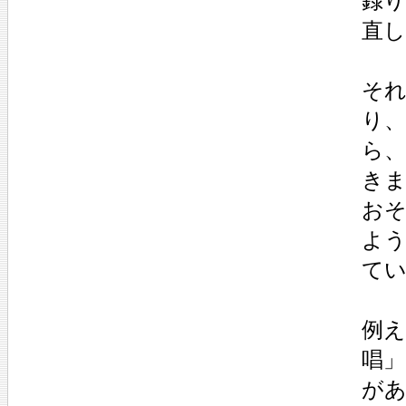
録
直
そ
り
ら
き
お
よ
て
例え
唱
が