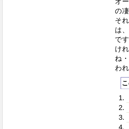
オ
の
それ
は
で
け
ね・
わ
こ