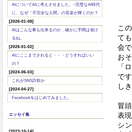
AIについてAIに考えさせました。~完璧なAI時代
に、なぜ「不完全な人間」の音楽が輝くのか？
[2026-01-08]
こ
AIはこんな事も出来るのか…確かに手間は省け
て
るね。
会
[2026-01-02]
AIにここまでされると・・・どうすればいい
お
の？
「
[2024-06-03]
で
これがSNS詐欺か
し
[2024-04-27]
Facebookをはじめてみました。
冒
表
エッセイ集
シ
[2023-10-14]