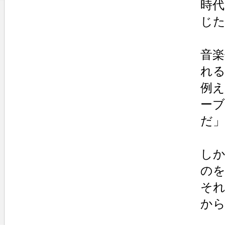
時
じ
音楽
れ
例え
ー
だ
し
の
そ
か