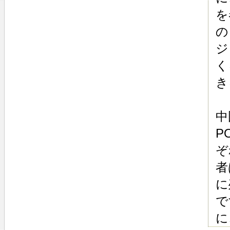
を
の
ジ
く
き
中
P
ぞ
者
に
で
に