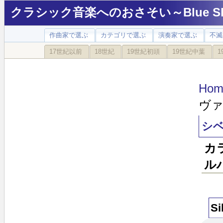
クラシック音楽へのおさそい～Blue Sky
作曲家で選ぶ
カテゴリで選ぶ
演奏家で選ぶ
不滅
17世紀以前
18世紀
19世紀初頭
19世紀中葉
1
Hom
ヴァ
シベ
カ
ル
Si