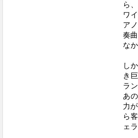
ら
ワ
ア
奏
な
し
き巨
ラ
あ
力
ら
ェ