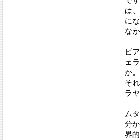
で
は
に
な
ピ
ェ
か。
そ
ラ
ムタ
分
界