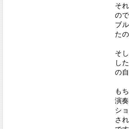
そ
の
ブ
た
そ
し
の
も
演
シ
さ