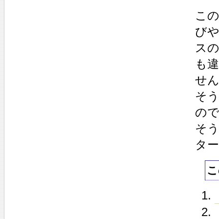
こ
び
ス
も
せ
そ
の
そ
タ
こ