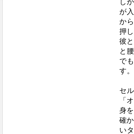
し
が
か
押
彼
と
で
す。
セ
「
身
確
い