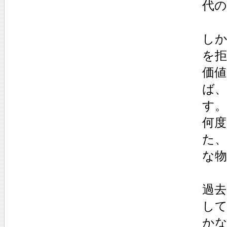
代
し
を
価
ば
す。
何
た
な
過去
し
か