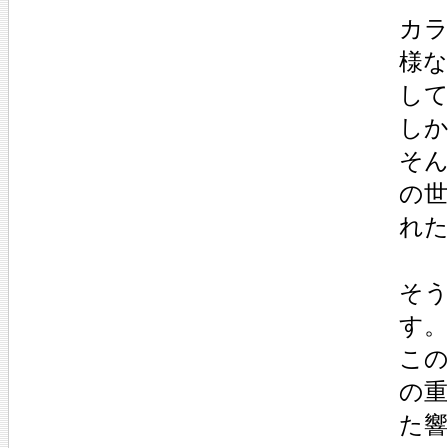
カ
様
し
し
そ
の
れ
そ
す。
こ
の
た