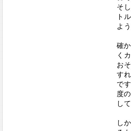
そ
ト
よ
確
く
おそ
す
で
度
し
し