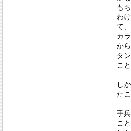
も
わ
て
カ
か
タ
こ
し
た
手
こ