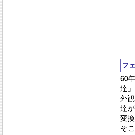
フ
60
達
外観
達
変
そ