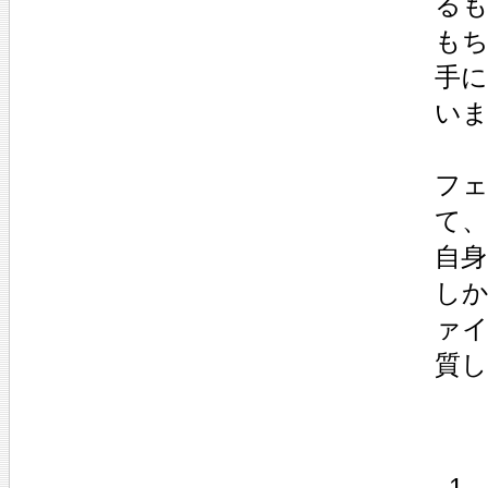
る
も
手
い
フ
て
自
し
ァ
質