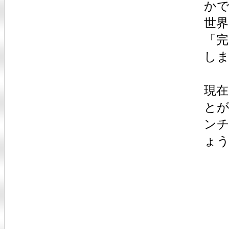
か
世界
「
し
現在
と
ンチ
ょ