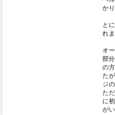
かり
と
れ
オ
部
の
た
ジ
ただ
に
が