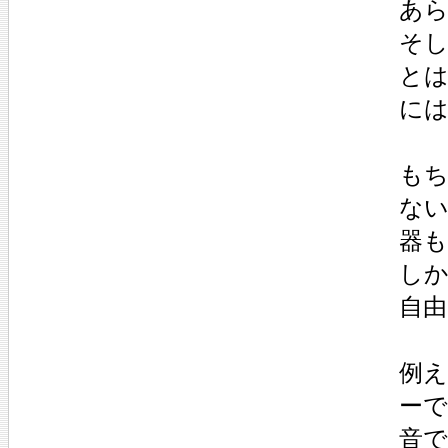
あ
そ
と
に
も
な
器
しか
自
例え
ー
音