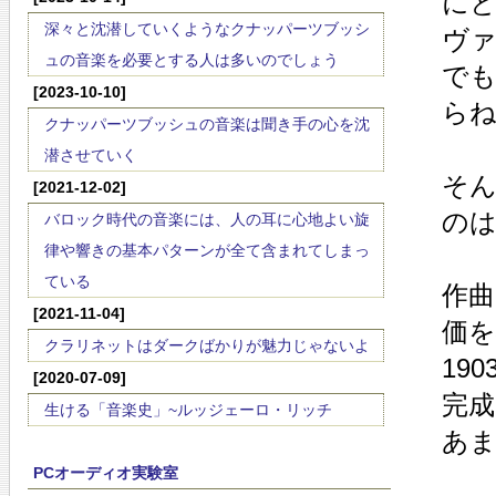
に
深々と沈潜していくようなクナッパーツブッシ
ヴ
ュの音楽を必要とする人は多いのでしょう
で
[2023-10-10]
ら
クナッパーツブッシュの音楽は聞き手の心を沈
潜させていく
そ
[2021-12-02]
の
バロック時代の音楽には、人の耳に心地よい旋
律や響きの基本パターンが全て含まれてしまっ
ている
作曲
[2021-11-04]
価
クラリネットはダークばかりが魅力じゃないよ
19
[2020-07-09]
完
生ける「音楽史」~ルッジェーロ・リッチ
あ
PCオーディオ実験室