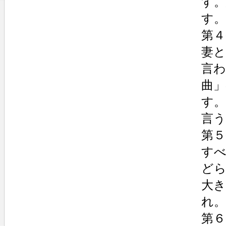
す
す。
第４
妻
言
曲
す
言う
第５
す
ど
大
れ
第６