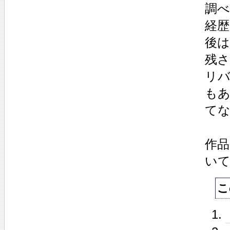
調
経
後
残
リ
も
て
作
い
こ