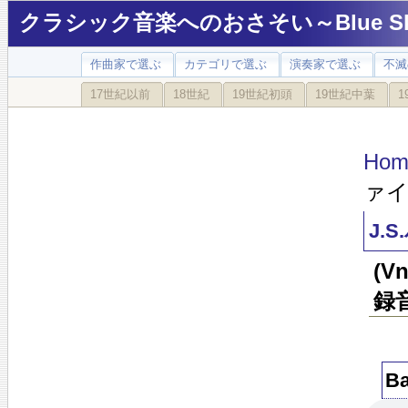
クラシック音楽へのおさそい～Blue Sky
作曲家で選ぶ
カテゴリで選ぶ
演奏家で選ぶ
不滅
17世紀以前
18世紀
19世紀初頭
19世紀中葉
1
Hom
ァイ
J.
(
録
B