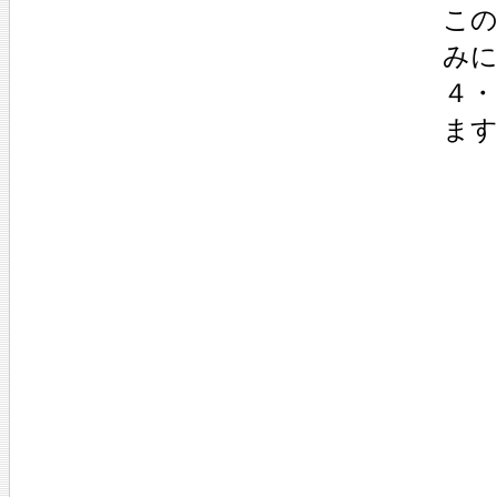
こ
み
４
ま