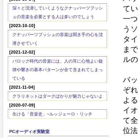
て
深々と沈潜していくようなクナッパーツブッシ
ュの音楽を必要とする人は多いのでしょう
一
[2023-10-10]
う
クナッパーツブッシュの音楽は聞き手の心を沈
タ
潜させていく
ま
[2021-12-02]
ル
バロック時代の音楽には、人の耳に心地よい旋
律や響きの基本パターンが全て含まれてしまっ
バ
ている
[2021-11-04]
ぞ
クラリネットはダークばかりが魅力じゃないよ
よ
[2020-07-09]
イ
生ける「音楽史」~ルッジェーロ・リッチ
て
位
PCオーディオ実験室