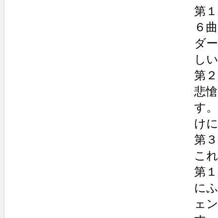
第１
６
ダ
し
第２
悲愴
す
け
第３
こ
第
に
ェ