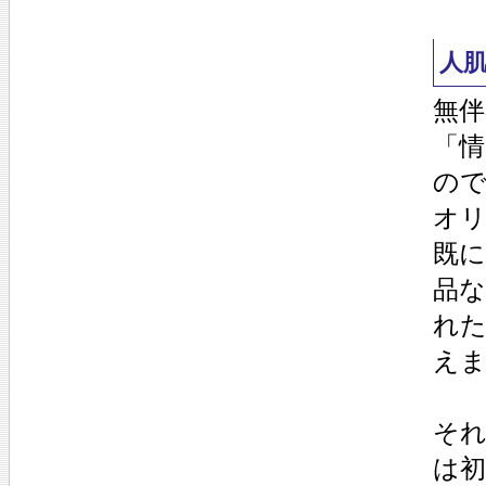
人
無
「
の
オ
既
品
れ
え
そ
は