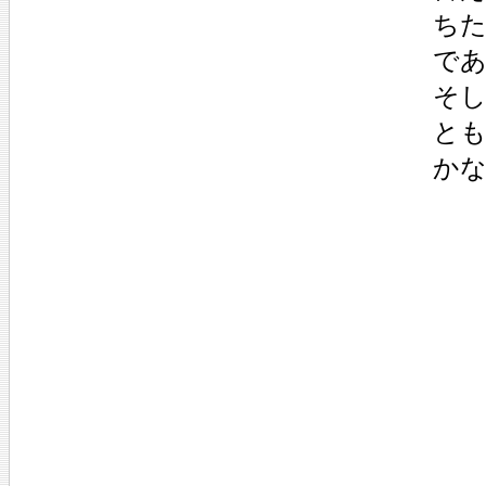
ち
で
そ
と
か