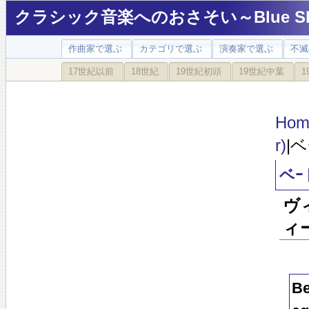
クラシック音楽へのおさそい～Blue Sky
作曲家で選ぶ
カテゴリで選ぶ
演奏家で選ぶ
不滅
17世紀以前
18世紀
19世紀初頭
19世紀中葉
1
Hom
r)
|
ベｰ
ヴ
ィ
Be