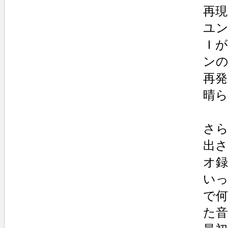
再
ユ
Ｉ
ン
再
晴
さら
出
オ
い
で
た