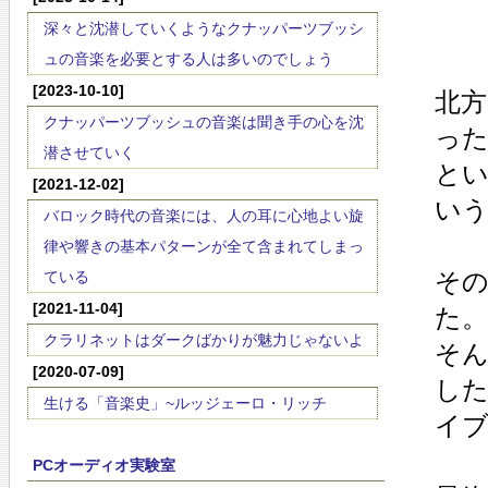
深々と沈潜していくようなクナッパーツブッシ
ュの音楽を必要とする人は多いのでしょう
[2023-10-10]
北
クナッパーツブッシュの音楽は聞き手の心を沈
っ
潜させていく
と
[2021-12-02]
い
バロック時代の音楽には、人の耳に心地よい旋
律や響きの基本パターンが全て含まれてしまっ
そ
ている
[2021-11-04]
た。
クラリネットはダークばかりが魅力じゃないよ
そ
[2020-07-09]
し
生ける「音楽史」~ルッジェーロ・リッチ
イ
PCオーディオ実験室