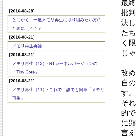
最
[2016-08-28]
批
とにかく、一度メモリ再生に取り組みたい方の
決
ために（＾＾ｖ
た
[2016-08-21]
く
メモリ再生再論
じゃ
[2016-08-21]
メモリ再生（13）~RTカーネルバージョンの
改
「Tiny Core」
[2016-08-21]
自
メモリ再生（11）~これで、誰でも簡単「メモリ
す。
再生」
そ
的
に
言