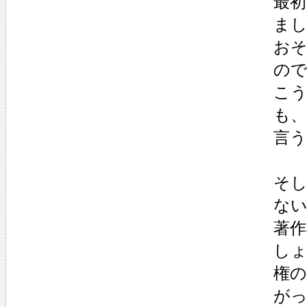
最
ま
お
の
こ
も
言
そ
な
著
し
権
が