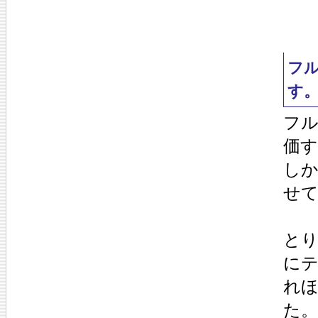
フ
す
フ
価
し
せ
とり
に
れ
た