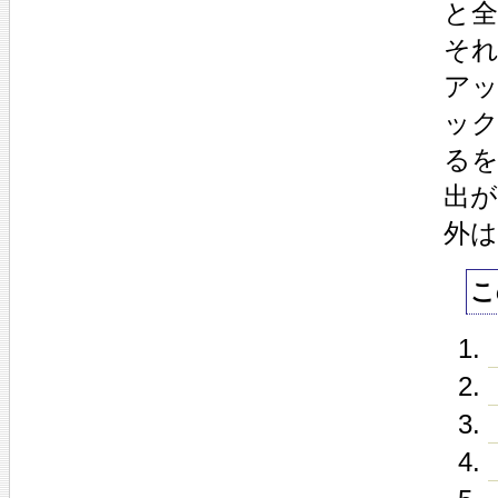
と
そ
ア
ッ
る
出が
外は
こ