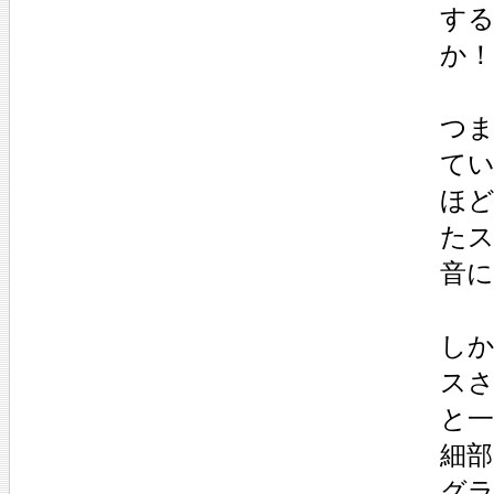
す
か！
つ
て
ほ
た
音
し
ス
と
細
グ