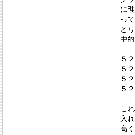
に
っ
とり
中
５２
５２
５２
５２
こ
入
高