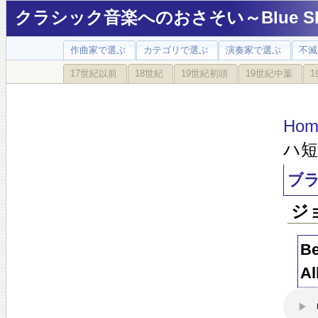
クラシック音楽へのおさそい～Blue Sky
作曲家で選ぶ
カテゴリで選ぶ
演奏家で選ぶ
不滅
17世紀以前
18世紀
19世紀初頭
19世紀中葉
1
Hom
ハ短
ブラ
ジ
Be
Al