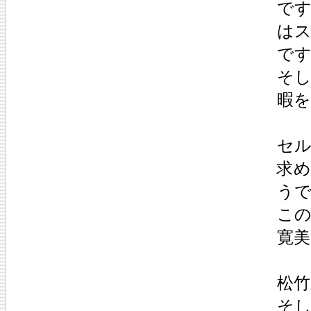
です
は
で
そ
暇
セ
求
う
こ
寛美
松
そ