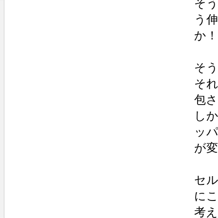
そ
う
か！
そう
そ
包
し
ッパ
が
セル
に
考え