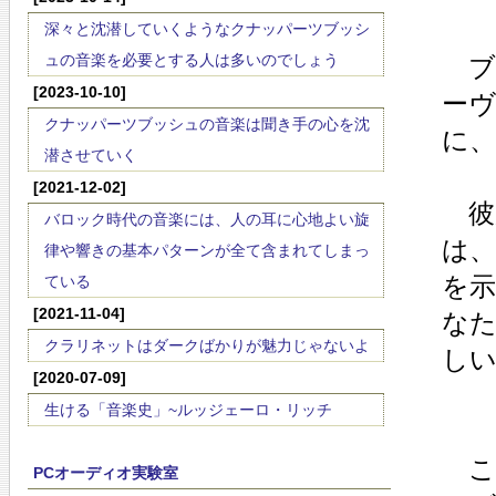
深々と沈潜していくようなクナッパーツブッシ
ュの音楽を必要とする人は多いのでしょう
ブ
[2023-10-10]
ー
クナッパーツブッシュの音楽は聞き手の心を沈
に
潜させていく
[2021-12-02]
彼
バロック時代の音楽には、人の耳に心地よい旋
は
律や響きの基本パターンが全て含まれてしまっ
を
ている
[2021-11-04]
な
クラリネットはダークばかりが魅力じゃないよ
し
[2020-07-09]
生ける「音楽史」~ルッジェーロ・リッチ
こ
PCオーディオ実験室