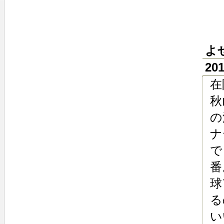
よ
20
在
秋
の
ナ
で
番
球
る
い