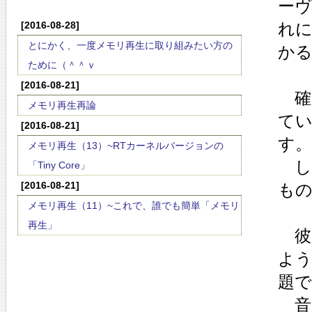
ー
[2016-08-28]
れ
とにかく、一度メモリ再生に取り組みたい方の
か
ために（＾＾ｖ
[2016-08-21]
確
メモリ再生再論
て
[2016-08-21]
す。
メモリ再生（13）~RTカーネルバージョンの
し
「Tiny Core」
[2016-08-21]
も
メモリ再生（11）~これで、誰でも簡単「メモリ
再生」
彼
よ
題で
音