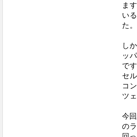
ま
い
た。
し
ッ
で
セ
コ
ツ
今回
の
回