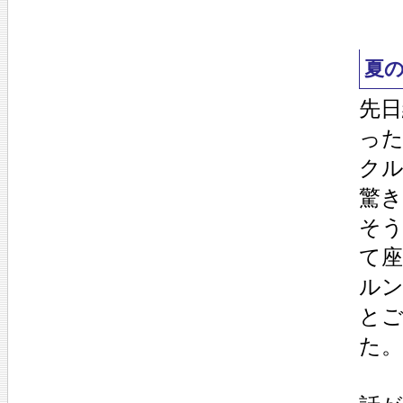
夏
先日
っ
ク
驚
そ
て
ルン
と
た。