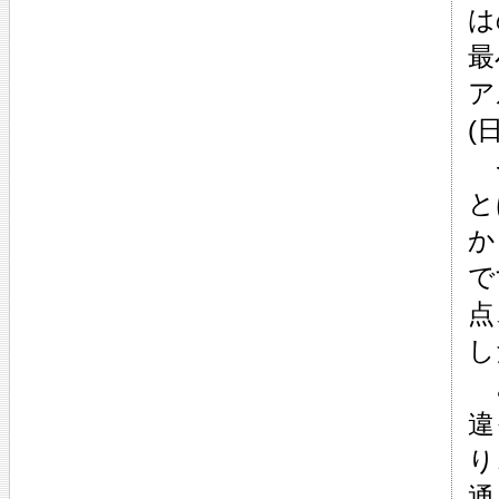
は
最
ア
(
そ
と
か
で
点
し
さ
違
り
通