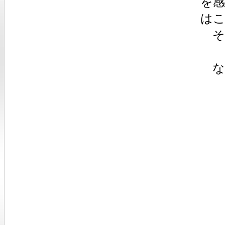
を
は
そ
な