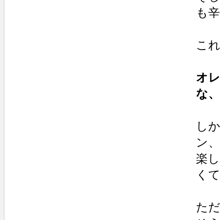
も
こ
オ
な、
し
ン
楽
く
た