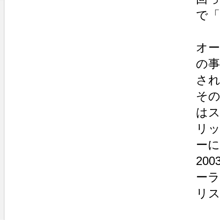
で「
オ
の
さ
その
は
リ
ー
20
ー
リ