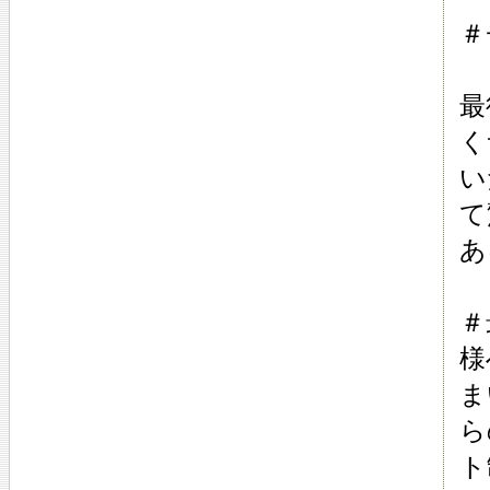
＃
最
く
い
て
あ
＃
様
ま
ら
ト