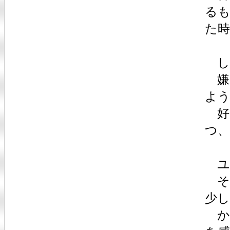
る
た時
し
嫌
よ
好
つ
ユ
そ
少し
か