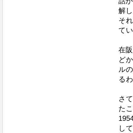
話
解
そ
て
在
ど
ル
る
さ
た
19
し