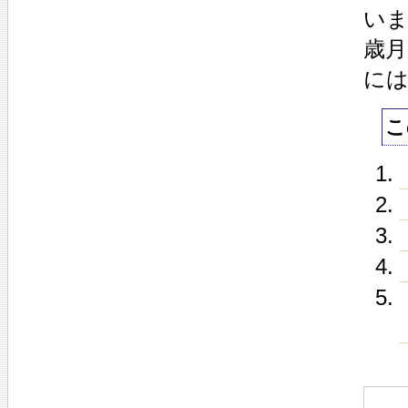
いま
歳
に
こ