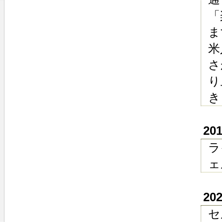
「
ま
米
さ
り
き
20
ラ
ェ
20
セ