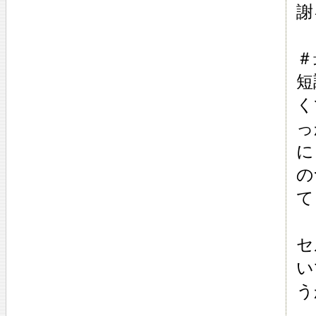
謝
＃
短
く
っ
に
の
て
セ
い
う