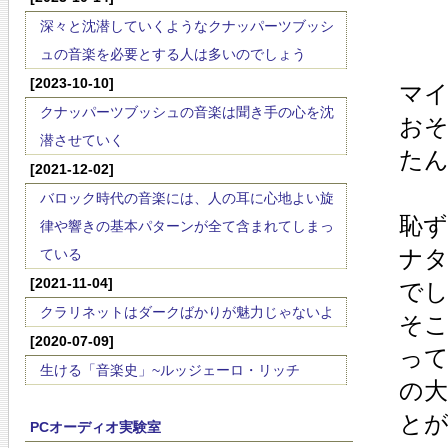
深々と沈潜していくようなクナッパーツブッシ
ュの音楽を必要とする人は多いのでしょう
[2023-10-10]
マイ
クナッパーツブッシュの音楽は聞き手の心を沈
お
潜させていく
た
[2021-12-02]
バロック時代の音楽には、人の耳に心地よい旋
恥
律や響きの基本パターンが全て含まれてしまっ
ナタ
ている
[2021-11-04]
で
クラリネットはダークばかりが魅力じゃないよ
そこ
[2020-07-09]
って
生ける「音楽史」~ルッジェーロ・リッチ
の大
と
PCオーディオ実験室