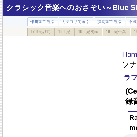
クラシック音楽へのおさそい～Blue Sky
作曲家で選ぶ
カテゴリで選ぶ
演奏家で選ぶ
不滅
17世紀以前
18世紀
19世紀初頭
19世紀中葉
1
Hom
ソナ
ラフ
(C
録
Ra
mo