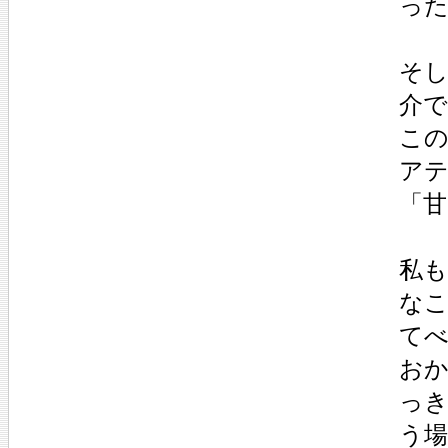
っ
そ
介
こ
ア
「
私
な
て
お
っき
う