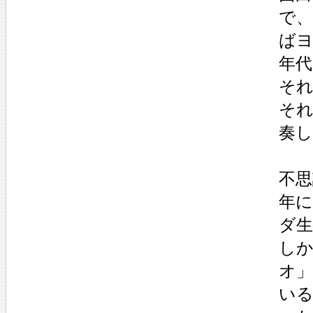
で
ばヨ
年代
そ
そ
奏
不思
年
ダ
し
オ
い