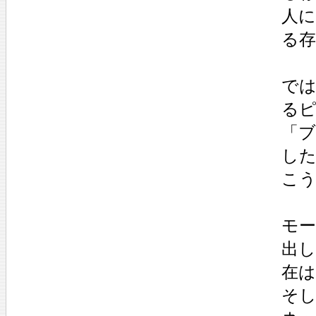
人
る
では
る
「
し
こ
モ
出
在
そ