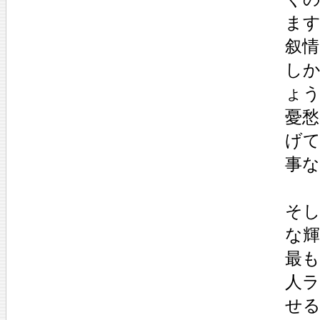
ま
叙
しか
ょ
憂
げ
事
そ
な
最
人
せ