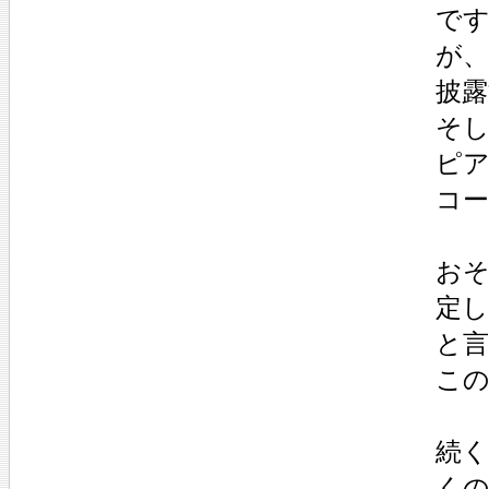
です
が
披露
そ
ピ
コ
お
定
と
この
続く
く