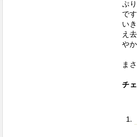
ぷ
で
い
え
や
まさ
チェ