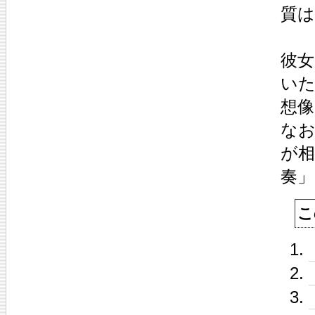
質
彼女
い
想
な
が
奏
こ