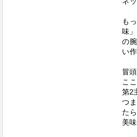
ネ
も
味
の
い
冒
ここ
第2
つま
た
美