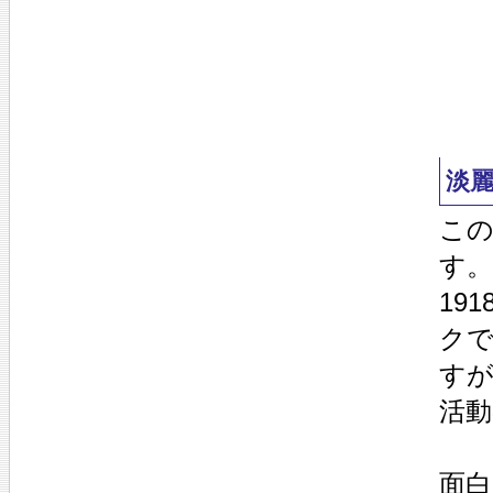
淡
こ
す。
19
ク
すが
活
面