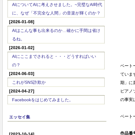
AIについてAIに考えさせました。~完璧なAI時代
に、なぜ「不完全な人間」の音楽が輝くのか？
[2026-01-08]
AIはこんな事も出来るのか…確かに手間は省け
るね。
[2026-01-02]
AIにここまでされると・・・どうすればいい
の？
ベート
[2024-06-03]
ていま
これがSNS詐欺か
期」に
[2024-04-27]
ピアノ
の事実
Facebookをはじめてみました。
ベート
エッセイ集
作品番号
[2023-10-14]