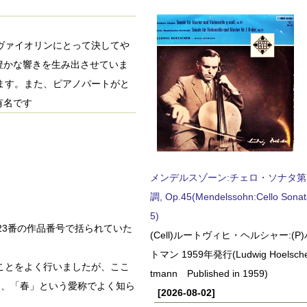
性はヴァイオリンにとって決してや
豊かな響きを生み出させていま
ます。また、ピアノパートがと
有名です
メンデルスゾーン:チェロ・ソナタ第
調, Op.45(Mendelssohn:Cello Sonat
5)
に23番の作品番号で括られていた
(Cell)ルートヴィヒ・ヘルシャー:(
トマン 1959年発行(Ludwig Hoelscher
ことをよく行いましたが、ここ
tmann Published in 1959)
て、「春」という愛称でよく知ら
[2026-08-02]