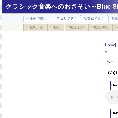
クラシック音楽へのおさそい～Blue Sky
作曲家で選ぶ
カテゴリで選ぶ
演奏家で選ぶ
不滅
17世紀以前
18世紀
19世紀初頭
19世紀中葉
1
Home
|
3
ベート
(Vn
Beet
Beet