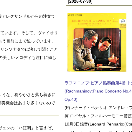
[2026-07-30]
皇帝アレクサンドルからの注文で
しています。そして、ヴァイオリ
もう目前にまで迫っています。
オリンソナタでは決して聞くこと
の美しいメロディも注目に値し
ラフマニノフ:ピアノ協奏曲第4番 ト短調
(Rachmaninov:Piano Concerto No.4 
せるような、穏やかさと落ち着きに
Op.40)
演奏機会はあまり多くないので
(P)レナード・ペナリオ:アンドレ・
揮 ロイヤル・フィルハーモニー管弦楽
10月3日録音(Leonard Pennario:(Con
トーヴェンの「ハ短調」と言えば、