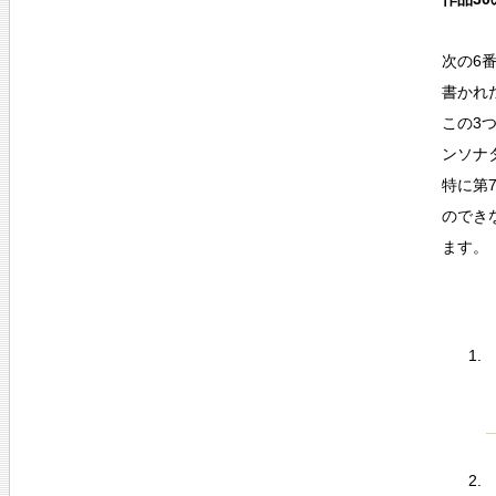
次の6
書かれ
この3
ンソナ
特に第
のでき
ます。