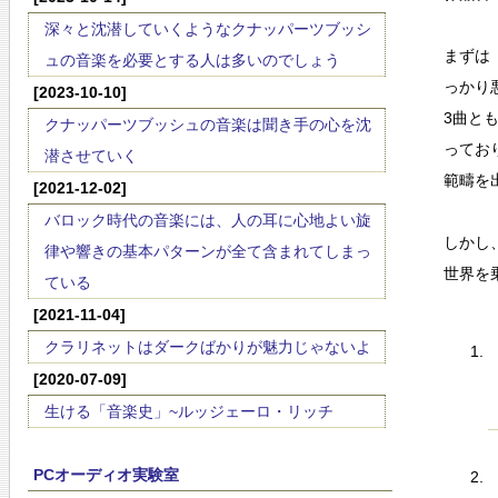
深々と沈潜していくようなクナッパーツブッシ
まずは
ュの音楽を必要とする人は多いのでしょう
っかり
[2023-10-10]
3曲と
クナッパーツブッシュの音楽は聞き手の心を沈
ってお
潜させていく
範疇を
[2021-12-02]
バロック時代の音楽には、人の耳に心地よい旋
しかし
律や響きの基本パターンが全て含まれてしまっ
世界を
ている
[2021-11-04]
クラリネットはダークばかりが魅力じゃないよ
[2020-07-09]
生ける「音楽史」~ルッジェーロ・リッチ
PCオーディオ実験室