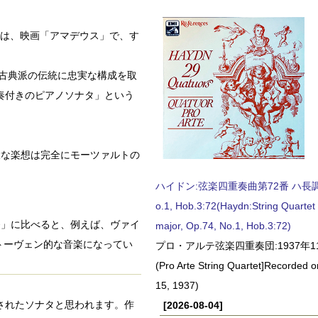
品は、映画「アマデウス」で、す
ン古典派の伝統に忠実な構成を取
奏付きのピアノソナタ」という
大な楽想は完全にモーツァルトの
ハイドン:弦楽四重奏曲第72番 ハ長調, O
o.1, Hob.3:72(Haydn:String Quartet
第2番」に比べると、例えば、ヴァイ
major, Op.74, No.1, Hob.3:72)
トーヴェン的な音楽になってい
プロ・アルテ弦楽四重奏団:1937年1
(Pro Arte String Quartet]Recorded
15, 1937)
作曲されたソナタと思われます。作
[2026-08-04]