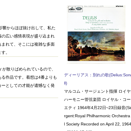
ンの影響からほぼ抜け出して、私た
幅の広い感情表現が盛り込まれ
込まれて、そこには複雑な多面
ます。
ロディが散りばめられているので、
ディーリアス：別れの歌(Delius:Songs 
ある作品です。着想は4番よりも
ll)
カーとしての才能が遺憾なく発
マルコム・サージェント指揮 ロイ
ハーモニー管弦楽団 ロイヤル・コ
エティ 1964年4月22日~23日録音(Sir 
rgent:Royal Philharmonic Orchestra
l Society Recorded on April 22, 1964