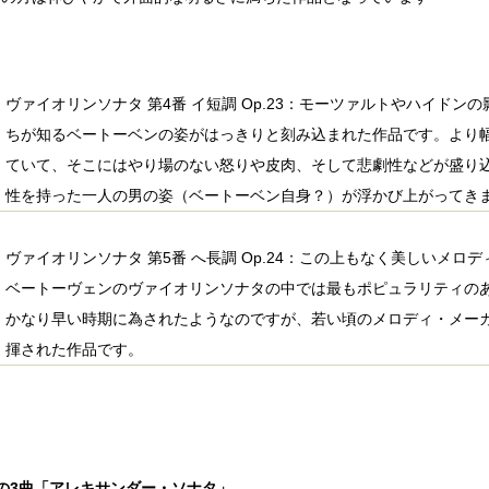
ヴァイオリンソナタ 第4番 イ短調 Op.23：モーツァルトやハイド
ちが知るベートーベンの姿がはっきりと刻み込まれた作品です。より
ていて、そこにはやり場のない怒りや皮肉、そして悲劇性などが盛り
性を持った一人の男の姿（ベートーベン自身？）が浮かび上がってき
ヴァイオリンソナタ 第5番 へ長調 Op.24：この上もなく美しいメ
ベートーヴェンのヴァイオリンソナタの中では最もポピュラリティの
かなり早い時期に為されたようなのですが、若い頃のメロディ・メー
揮された作品です。
0の3曲「アレキサンダー・ソナタ」