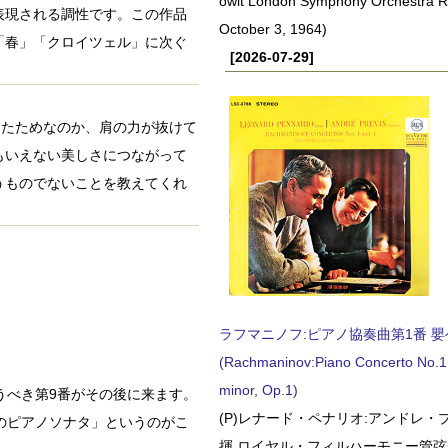
owit London Symphony Orchestra 
表現される調性です。この作品
October 3, 1964)
「春」「クロイツェル」に次ぐ
[2026-07-29]
投入したためなのか、肩の力が抜けて
もいえない美しさにつながって
うものでないことを教えてくれ
ラフマニノフ:ピアノ協奏曲第1番 嬰ヘ短
(Rachmaninov:Piano Concerto No.1 
minor, Op.1)
うべき第9番がその後に来ます。
(P)レナード・ペナリオ:アンドレ・
のピアノソナタ」というのがこ
揮 ロイヤル・フィルハーモニー管弦楽