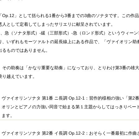
「Op.12」として括られる1番から3番までの3曲のソナタです。この作
悪人として定着してしまったサリエリに献呈されています。
も、急（ソナタ形式）-緩（三部形式）-急（ロンド形式）というウィー
り、いずれもモーツァルトの延長線上にある作品で、「ヴァイオリン助
出るものではありません。
、その助奏は「かなり重要な助奏」になっており、とりわけ第3番の雄
乗り越えています。
ヴァイオリンソナタ 第1番 ニ長調 Op.12-1：習作的様相の強い「
オリンとピアノの力強い同音で始まる第１主題からしてはっきりベー
ます。
ヴァイオリンソナタ 第2番 イ長調 Op.12-2：おそらく一番最初に