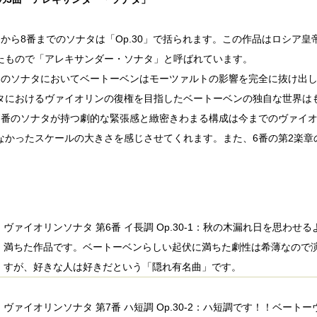
番から8番までのソナタは「Op.30」で括られます。この作品はロシア
たもので「アレキサンダー・ソナタ」と呼ばれています。
つのソナタにおいてベートーベンはモーツァルトの影響を完全に抜け出
タにおけるヴァイオリンの復権を目指したベートーベンの独自な世界は
7番のソナタが持つ劇的な緊張感と緻密きわまる構成は今までのヴァイ
なかったスケールの大きさを感じさせてくれます。また、6番の第2楽章
ヴァイオリンソナタ 第6番 イ長調 Op.30-1：秋の木漏れ日を思わ
満ちた作品です。ベートーベンらしい起伏に満ちた劇性は希薄なので
すが、好きな人は好きだという「隠れ有名曲」です。
ヴァイオリンソナタ 第7番 ハ短調 Op.30-2：ハ短調です！！ベー