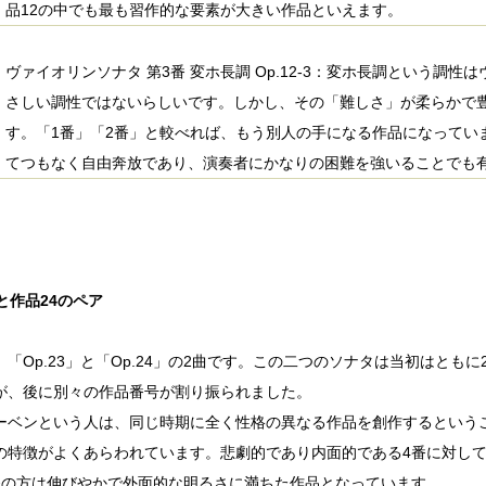
品12の中でも最も習作的な要素が大きい作品といえます。
ヴァイオリンソナタ 第3番 変ホ長調 Op.12-3：変ホ長調という調
さしい調性ではないらしいです。しかし、その「難しさ」が柔らかで
す。「1番」「2番」と較べれば、もう別人の手になる作品になってい
てつもなく自由奔放であり、演奏者にかなりの困難を強いることでも
と作品24のペア
、「Op.23」と「Op.24」の2曲です。この二つのソナタは当初はとも
が、後に別々の作品番号が割り振られました。
ーベンという人は、同じ時期に全く性格の異なる作品を創作するという
の特徴がよくあらわれています。悲劇的であり内面的である4番に対し
番の方は伸びやかで外面的な明るさに満ちた作品となっています