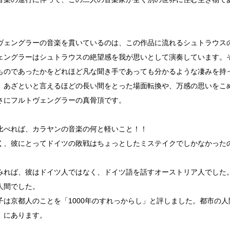
ヴェングラーの音楽を貫いているのは、この作品に流れるシュトラウス
ェングラーはシュトラウスの絶望感を我が思いとして演奏しています。
ものであったかをどれほど凡な聞き手であっても分かるような凄みを持
、あざといと言えるほどの長い間をとった場面転換や、万感の思いをこ
さにフルトヴェングラーの真骨頂です。
比べれば、カラヤンの音楽の何と軽いこと！！
く、彼にとってドイツの敗戦はちょっとしたミステイクでしかなかった
みれば、彼はドイツ人ではなく、ドイツ語を話すオーストリア人でした
人間でした。
子は京都人のことを「1000年のすれっからし」と評しました。都市の
」にあります。