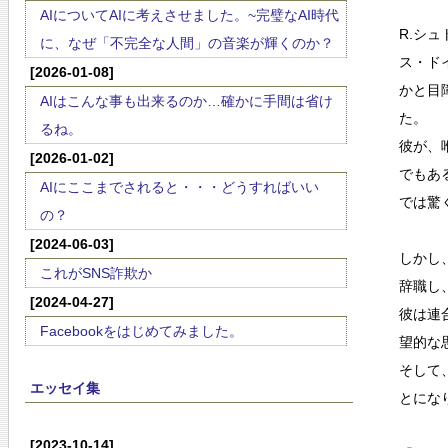
AIについてAIに考えさせました。~完璧なAI時代
R.シ
に、なぜ「不完全な人間」の音楽が輝くのか？
ス・ド
[2026-01-08]
かと目
AIはこんな事も出来るのか…確かに手間は省け
た。
るね。
彼が、
[2026-01-02]
でもあ
AIにここまでされると・・・どうすればいい
では驚
の？
[2024-06-03]
しかし
これがSNS詐欺か
辞職し
[2024-04-27]
彼は連
Facebookをはじめてみました。
望的な
そして
エッセイ集
とにな
[2023-10-14]