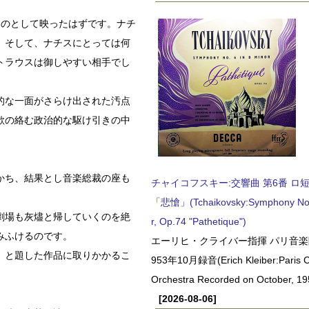
ものとして映ったはずです。ナチ
。そして、ナチスにとっては何
トラウスは御しやすい相手でし
的な一面がさらけ出された汚点
欲の絡む政治的な駆け引きの中
かち、結果とし音楽総裁の座も
チャイコフスキー:交響曲 第6番 ロ短調,
「悲愴」(Tchaikovsky:Symphony No.6
劇場も灰燼と帰していくのを絶
r, Op.74 "Pathetique")
みふけるのです。
エーリヒ・クライバー指揮 パリ音楽
」と題した作品に取りかかるこ
953年10月録音(Erich Kleiber:Paris C
Orchestra Recorded on October, 19
[2026-08-06]