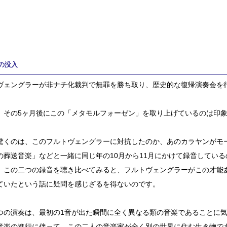
の没入
ヴェングラーが非ナチ化裁判で無罪を勝ち取り、歴史的な復帰演奏会を行っ
、その5ヶ月後にこの「メタモルフォーゼン」を取り上げているのは印
驚くのは、このフルトヴェングラーに対抗したのか、あのカラヤンがモ
の葬送音楽」などと一緒に同じ年の10月から11月にかけて録音している
、この二つの録音を聴き比べてみると、フルトヴェングラーがこの才能
ていたという話に疑問を感じざるを得ないのです。
つの演奏は、最初の1音が出た瞬間に全く異なる類の音楽であることに
音楽の進行に伴って、この二人の音楽家が全く別の世界に住む生き物で