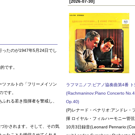
[2026-07-30]
たのが1947年5月24日でし
象的です。
ーツァルトの「フリーメイソン
ラフマニノフ:ピアノ協奏曲第4番 ト短調
のです。
(Rachmaninov:Piano Concerto No.4 
あふれる若き指揮者を警戒し、
Op.40)
(P)レナード・ペナリオ:アンドレ・
揮 ロイヤル・フィルハーモニー管弦楽
気づかされます。そして、その気
10月3日録音(Leonard Pennario:(Con
あったことを確信させてくれま