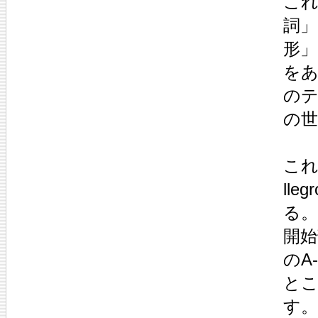
これ
詞」
形」
を
の
の
これ
ll
る。
開始
のA
と
す。