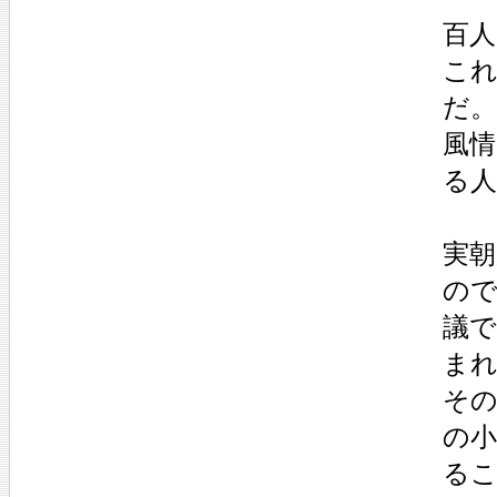
百
こ
だ
風
る
実朝
の
議
ま
そ
の
る