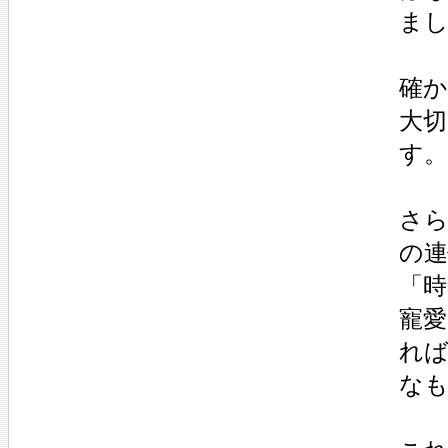
ま
確
大
す。
さ
の連
「時
寵
れ
な