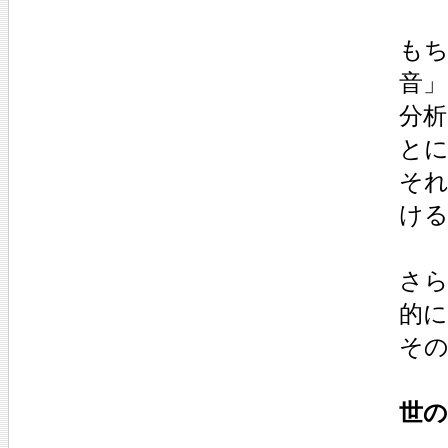
もち
音
分
と
そ
け
さら
的に
その
世