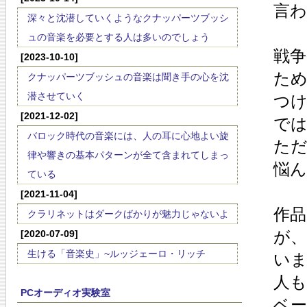
言
深々と沈潜していくようなクナッパーツブッシ
ュの音楽を必要とする人は多いのでしょう
戦
[2023-10-10]
ため
クナッパーツブッシュの音楽は聞き手の心を沈
潜させていく
つ
[2021-12-02]
で
バロック時代の音楽には、人の耳に心地よい旋
た
律や響きの基本パターンが全て含まれてしまっ
悩
ている
[2021-11-04]
作
クラリネットはダークばかりが魅力じゃないよ
が
[2020-07-09]
生ける「音楽史」~ルッジェーロ・リッチ
い
人
PCオーディオ実験室
ベ