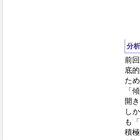
分析
前
底的
た
「
開
し
も
積