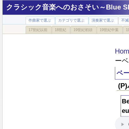
クラシック音楽へのおさそい～Blue Sky
作曲家で選ぶ
カテゴリで選ぶ
演奏家で選ぶ
不滅
17世紀以前
18世紀
19世紀初頭
19世紀中葉
1
Hom
ーベ
ベー
(P
Be
eu