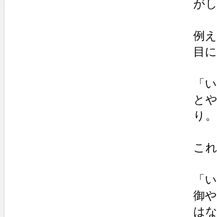
が
例え
目
「
と
り。
こ
「
御
は