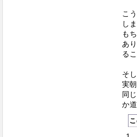
こう
し
も
あ
る
そ
実
同
か
こ