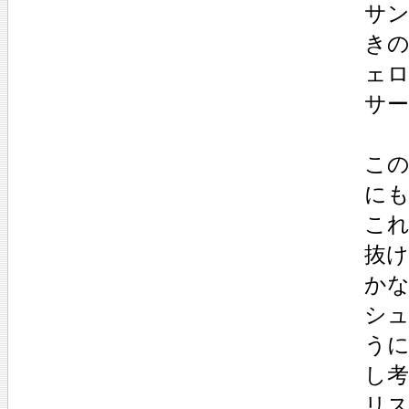
サ
き
ェ
サ
この
に
こ
抜
か
シ
う
し
リ