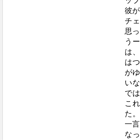
ッ
彼
チェ
思
う
は
は
が
い
で
こ
た。
一
な