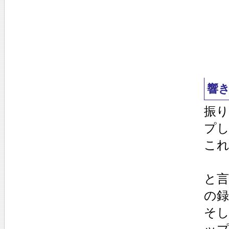
響
振
プ
こ
と言
の
そ