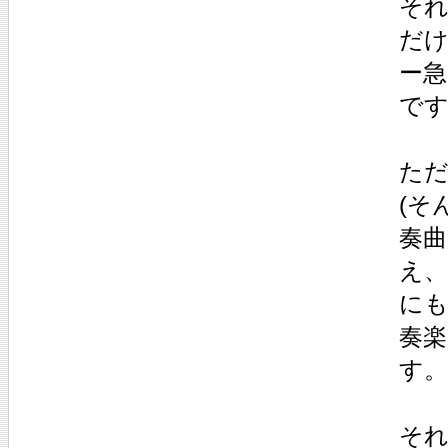
それ
だけ
ー
で
ただ
(そ
奏
え、
に
奏
す。
それ