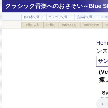
クラシック音楽へのおさそい～Blue Sky
作曲家で選ぶ
カテゴリで選ぶ
演奏家で選ぶ
不滅
17世紀以前
18世紀
19世紀初頭
19世紀中葉
1
Hom
ンス
サン
(
揮
Sa