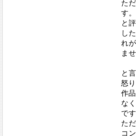
た
す
と
し
れ
ま
と
怒
作品
な
で
た
コ