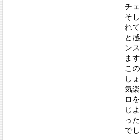
チ
そ
れ
と感
ン
ま
こ
し
気
ロを
じ
っ
で