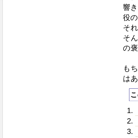
響
役
そ
そ
の
も
は
こ