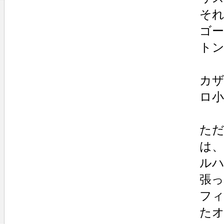
そ
ゴ
トン
カ
ロ
ただ
は、
ル
張
フ
た