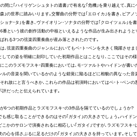
年の間に｢ハイリゲンシュタトの遺書｣で有名な｢危機｣を乗り越えて､真に
の森｣の世界に踏みいります｡交響曲の分野では｢エロイカ｣を書き､ピアノ
パショナｰタ｣を書き､ヴァイオリン･ソナタの分野では｢クロイツェル｣を書
番･6番という彼の創作活動の中核といえるような作品が生み出されようと
呼ばれる3つの弦楽四重奏曲が産み落とされたのです｡
年は､弦楽四重奏曲のジャンルにおいてもベｰトｰベンを大きく飛躍させま
としての姿を明確に刻印していた初期作品とはことなり､ここではその
特にこのラズモフスキｰ四重奏においては､モｰツァルトやハイドンが書
ンルの音楽を聞いているかのような錯覚に陥るほどに相貌の異なった音
､それ故にと言うべきか､これらの作品は初演時においてはベｰトｰベン
不評だったと伝えられています｡
何が6つの初期作品とラズモフスキｰの3作品を隔てているのでしょうか?
でも感じ取ることができるのはその｢ガタイ｣の大きさでしょう｡ハイドン
どこかのサロンで演奏されるに相応しい｢ガタイ｣ですが､ラズモフスキｰ
衆の心を揺さぶるに足るだけの｢ガタイ｣の大きさを持っています｡そして