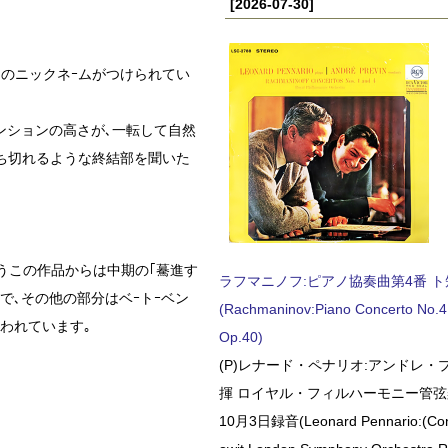
[2026-07-30]
このニックネｰムがつけられてい
ンションの高さが､一転して自然
ぶち切れるような終結部を聞いた
もうこの作品からは中期の｢驀進す
ラフマニノフ:ピアノ協奏曲第4番 ト短調
で､その他の部分はベｰトｰベン
(Rachmaninov:Piano Concerto No.4 
われています｡
Op.40)
(P)レナード・ペナリオ:アンドレ・
揮 ロイヤル・フィルハーモニー管弦楽
10月3日録音(Leonard Pennario:(Con