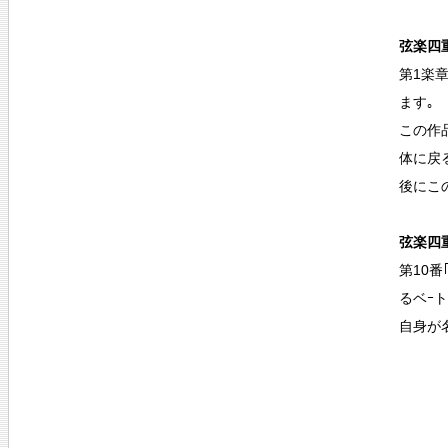
弦楽四重
第1楽
ます｡
この作
体に戻
後にこ
弦楽四重
第10
るベｰ
自身が