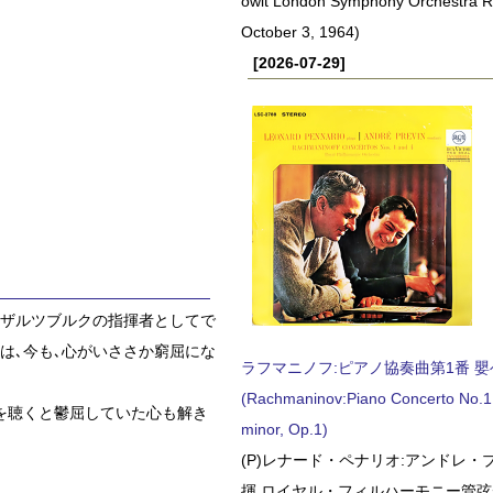
owit London Symphony Orchestra 
October 3, 1964)
[2026-07-29]
･ザルツブルクの指揮者としてで
は､今も､心がいささか窮屈にな
ラフマニノフ:ピアノ協奏曲第1番 嬰ヘ短
(Rachmaninov:Piano Concerto No.1 
を聴くと鬱屈していた心も解き
minor, Op.1)
(P)レナード・ペナリオ:アンドレ・
揮 ロイヤル・フィルハーモニー管弦楽