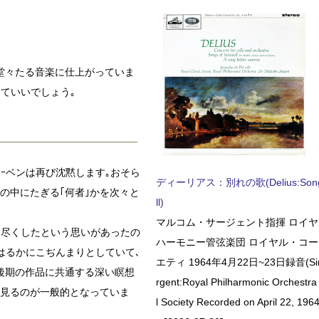
る堂々たる音楽に仕上がっていま
ていいでしょう｡
トｰベンは再び沈黙します｡おそら
ディーリアス：別れの歌(Delius:Songs 
己の中にたぎる｢何者｣かを次々と
ll)
マルコム・サージェント指揮 ロイ
し尽くしたという思いがあったの
ハーモニー管弦楽団 ロイヤル・コ
はるかにこぢんまりとしていて､
エティ 1964年4月22日~23日録音(Sir 
後期の作品に共通する深い瞑想
rgent:Royal Philharmonic Orchestra
と見るのが一般的となっていま
l Society Recorded on April 22, 1964