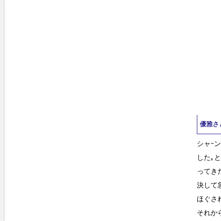
優雅さ
シャｰ
した｡
ってき
決して
ほぐさ
それか