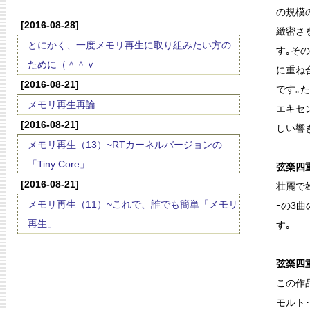
の規模
[2016-08-28]
緻密さ
とにかく、一度メモリ再生に取り組みたい方の
す｡そ
ために（＾＾ｖ
に重ね
[2016-08-21]
です｡
メモリ再生再論
エキセ
[2016-08-21]
しい響
メモリ再生（13）~RTカーネルバージョンの
「Tiny Core」
弦楽四重
[2016-08-21]
壮麗で
メモリ再生（11）~これで、誰でも簡単「メモリ
ｰの3
再生」
す｡
弦楽四重
この作
モルト