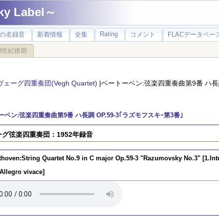
 Label～
Rating
の名録音
新着情報
全集
コメント
FLACデータベース
9世紀後期
ヴェーグ四重奏団(Vegh Quartet)
|ベートーベン:弦楽四重奏曲第9番 ハ長調 
ベン:弦楽四重奏曲第9番 ハ長調 OP.59-3｢ラズモフスキｰ第3番｣
グ弦楽四重奏団：1952年録音
thoven:String Quartet No.9 in C major Op.59-3 "Razumovsky No.3" [1.In
Allegro vivace]