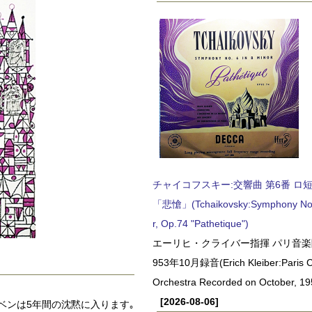
チャイコフスキー:交響曲 第6番 ロ短調,
「悲愴」(Tchaikovsky:Symphony No.6
r, Op.74 "Pathetique")
エーリヒ・クライバー指揮 パリ音楽
953年10月録音(Erich Kleiber:Paris C
Orchestra Recorded on October, 19
[2026-08-06]
ベンは5年間の沈黙に入ります｡