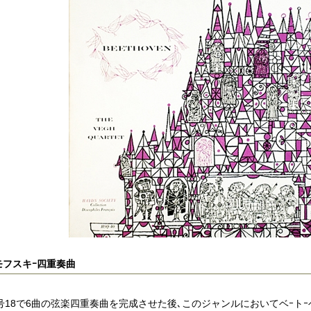
モフスキｰ四重奏曲
号18で6曲の弦楽四重奏曲を完成させた後､このジャンルにおいてベｰトｰ