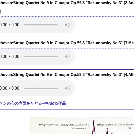
thoven:String Quartet No.9 in C major Op.59-3 "Razumovsky No.3" [2.An
]
thoven:String Quartet No.9 in C major Op.59-3 "Razumovsky No.3" [3.Men
thoven:String Quartet No.9 in C major Op.59-3 "Razumovsky No.3" [4.All
ｰベンの心の内面をたどる~中期の5作品