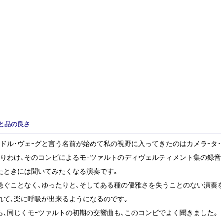
と品の良さ
ンドル･ヴェｰグと言う名前が始めて私の視野に入ってきたのはカメラｰタ
とりわけ､そのコンビによるモｰツァルトのディヴェルティメント集の録音
たときには聞いてみたくなる演奏です｡
急ぐことなく､ゆったりと､そしてある種の優雅さを失うことのない演奏
れて､楽に呼吸が出来るようになるのです｡
ら､同じくモｰツァルトの初期の交響曲も､このコンビでよく聞きました｡