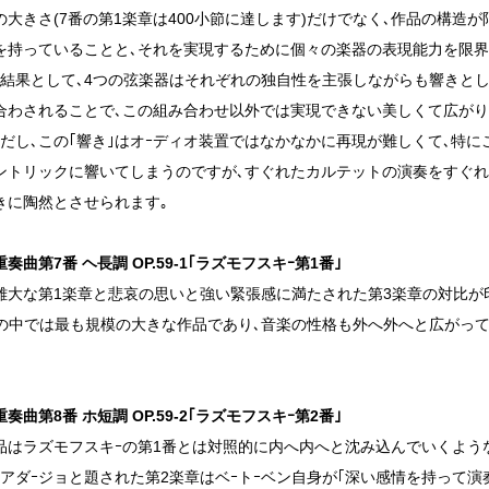
の大きさ(7番の第1楽章は400小節に達します)だけでなく､作品の構造
を持っていることと､それを実現するために個々の楽器の表現能力を限
の結果として､4つの弦楽器はそれぞれの独自性を主張しながらも響きと
合わされることで､この組み合わせ以外では実現できない美しくて広が
ただし､この｢響き｣はオｰディオ装置ではなかなかに再現が難しくて､特に
ントリックに響いてしまうのですが､すぐれたカルテットの演奏をすぐれ
きに陶然とさせられます｡
奏曲第7番 ヘ長調 OP.59-1｢ラズモフスキｰ第1番｣
雄大な第1楽章と悲哀の思いと強い緊張感に満たされた第3楽章の対比が
曲の中では最も規模の大きな作品であり､音楽の性格も外へ外へと広がっ
奏曲第8番 ホ短調 OP.59-2｢ラズモフスキｰ第2番｣
品はラズモフスキｰの第1番とは対照的に内へ内へと沈み込んでいくよう
･アダｰジョと題された第2楽章はベｰトｰベン自身が｢深い感情を持って