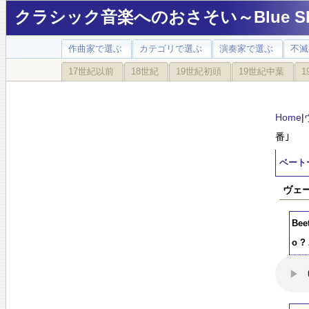
クラシック音楽へのおさそい～Blue Sky
作曲家で選ぶ
カテゴリで選ぶ
演奏家で選ぶ
不滅
17世紀以前
18世紀
19世紀初頭
19世紀中葉
1
Home
|
番｣
ベートー
ヴェー
Bee
o ? 