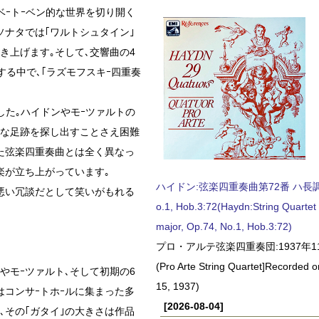
ベｰトｰベン的な世界を切り開く
ソナタでは｢ワルトシュタイン｣
き上げます｡そして､交響曲の4
する中で､｢ラズモフスキｰ四重奏
した｡ハイドンやモｰツァルトの
様な足跡を探し出すことさえ困難
いた弦楽四重奏曲とは全く異なっ
楽が立ち上がっています｡
ハイドン:弦楽四重奏曲第72番 ハ長調, O
の悪い冗談だとして笑いがもれる
o.1, Hob.3:72(Haydn:String Quartet
major, Op.74, No.1, Hob.3:72)
プロ・アルテ弦楽四重奏団:1937年1
(Pro Arte String Quartet]Recorded
やモｰツァルト､そして初期の6
15, 1937)
はコンサｰトホｰルに集まった多
[2026-08-04]
､その｢ガタイ｣の大きさは作品