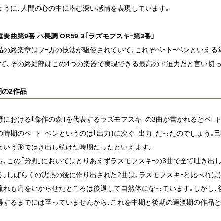
ように､人間の心の中に潜む深い感情を表現しています｡
奏曲第9番 ハ長調 OP.59-3｢ラズモフスキｰ第3番｣
品の終楽章はフｰガの技法が駆使されていて､これぞベｰトｰベンといえ
して､その終結部はこの4つの楽器で実現できる最高のド迫力だと言い切っ
期の2作品
野における｢傑作の森｣を代表するラズモフスキｰの3曲が書かれるとベｰ
の時期のベｰトｰベンというのは｢出力｣に次ぐ｢出力｣だったのでしょう｡
｣という形ではき出し続けた時期だったといえます｡
ら､この｢分野｣においてはとりあえずラズモフスキｰの3曲で全て吐き出
う｡しばらくの沈黙の後に作り出された2曲は､ラズモフスキｰと比べれば
流れも肩をいからせたところは後退して自然体になっています｡しかし､
得するまでには至っていませんから､これを中期と後期の過渡期の作品