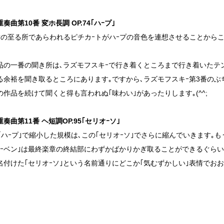
奏曲第10番 変ホ長調 OP.74｢ハｰプ｣
章の至る所であらわれるピチカｰトがハｰプの音色を連想させることから
品の一番の聞き所は､ラズモフスキｰで行き着くところまで行き着いたテ
る余裕を聞き取るところにあります｡ですから､ラズモフスキｰ第3番の
の作品を続けて聞くと得も言われぬ｢味わい｣があったりします｡(^^;
奏曲第11番 ヘ短調OP.95｢セリオｰソ｣
番｢ハｰプ｣で縮小した規模は､この｢セリオｰソ｣でさらに縮んでいきます｡
トｰベン｣は最終楽章の終結部にわずかばかりかぎ取ることができるぐらい
名付けた｢セリオｰソ｣という名前通りにどこか｢気むずかしい｣表情でおお