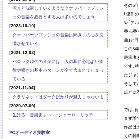
その5
深々と沈潜していくようなクナッパーツブッシ
｢傑作
ュの音楽を必要とする人は多いのでしょう
や｢ア
[2023-10-10]
番･5
クナッパーツブッシュの音楽は聞き手の心を沈
曲｣と
潜させていく
この5
[2021-12-02]
継承者
バロック時代の音楽には、人の耳に心地よい旋
です｡
律や響きの基本パターンが全て含まれてしまっ
たジャ
ている
そして
[2021-11-04]
ほどに
クラリネットはダークばかりが魅力じゃないよ
[2020-07-09]
では､
生ける「音楽史」~ルッジェーロ・リッチ
まず誰
作品は
PCオーディオ実験室
くの聴