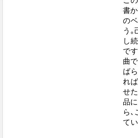
この
書か
のベ
う｡
し続
です
曲で
ばら
れば
せた
品
ら､
てい