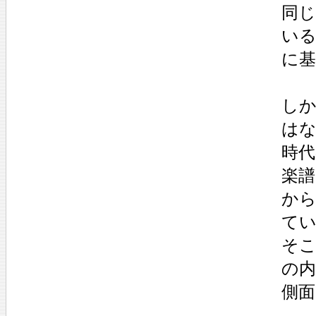
同じ
いる
に基
しか
はな
時代
楽譜
か
てい
そこ
の内
側面