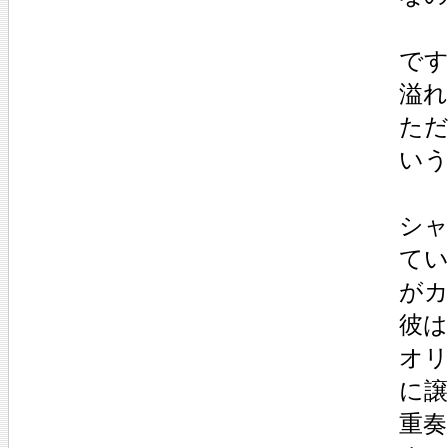
です
溢れ
ただ
いう
シャ
てい
がカ
彼は
オリ
に譲
重奏