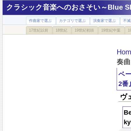
クラシック音楽へのおさそい～Blue Sky
作曲家で選ぶ
カテゴリで選ぶ
演奏家で選ぶ
不滅
17世紀以前
18世紀
19世紀初頭
19世紀中葉
1
Hom
奏曲
ベー
2番
ヴ
Be
ky