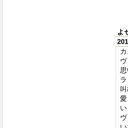
よ
20
カ
ヴ
思
ラ
叫
愛
い
ヴ
い