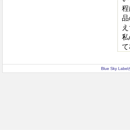
程
品
え
私
て
Blue Sky La