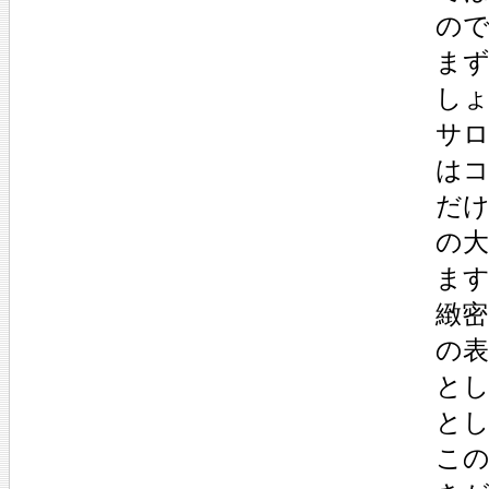
ので
まず
しょ
サロ
はコ
だけ
の大
ます
緻密
の表
とし
とし
こ