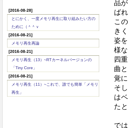
品が
[2016-08-28]
ばれ
とにかく、一度メモリ再生に取り組みたい方の
この
ために（＾＾ｖ
きく
[2016-08-21]
姿を
メモリ再生再論
様な
[2016-08-21]
四重
メモリ再生（13）~RTカーネルバージョンの
曲
「Tiny Core」
[2016-08-21]
覚に
メモリ再生（11）~これで、誰でも簡単「メモリ
そし
再生」
はベ
たと
では