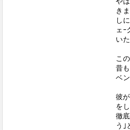
やは
きま
しに
ェｰ
いた
この
昔も
ベン
彼が
をし
徹底
う｣