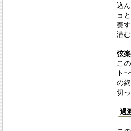
込ん
ョと
奏す
潜む
弦楽
この
トｰ
の終
切っ
過