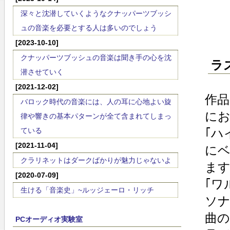
深々と沈潜していくようなクナッパーツブッシ
ュの音楽を必要とする人は多いのでしょう
[2023-10-10]
クナッパーツブッシュの音楽は聞き手の心を沈
ラ
潜させていく
[2021-12-02]
作品
バロック時代の音楽には、人の耳に心地よい旋
にお
律や響きの基本パターンが全て含まれてしまっ
ている
｢ハ
[2021-11-04]
にベ
クラリネットはダークばかりが魅力じゃないよ
ます
[2020-07-09]
｢ワ
生ける「音楽史」~ルッジェーロ・リッチ
ソナ
曲の
PCオーディオ実験室