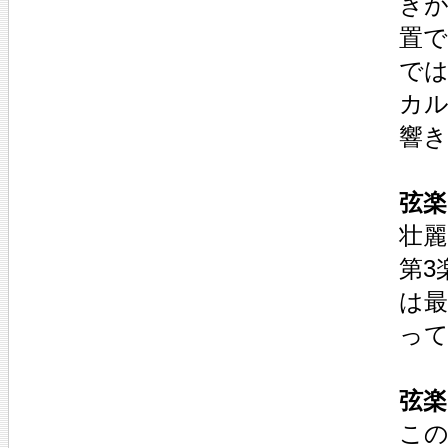
きが
置で
では
カル
響き
弦楽
壮麗
第3
は最
って
弦楽
この