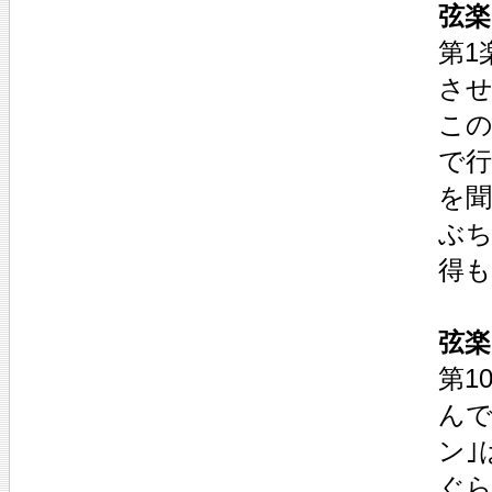
弦楽
第1
させ
この
で行
を聞
ぶ
得も
弦楽
第1
んで
ン｣
ぐら