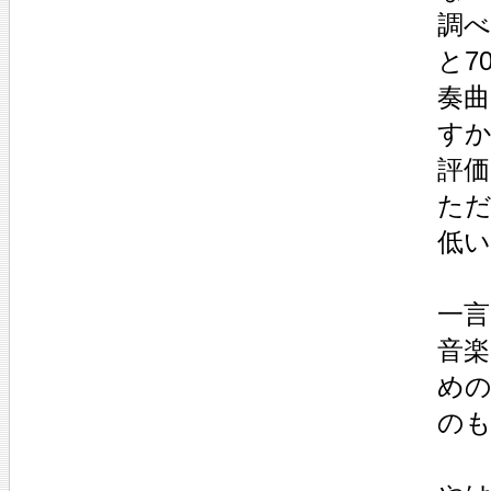
調べ
と7
奏曲
すか
評価
ただ
低い
一言
音楽
め
のも