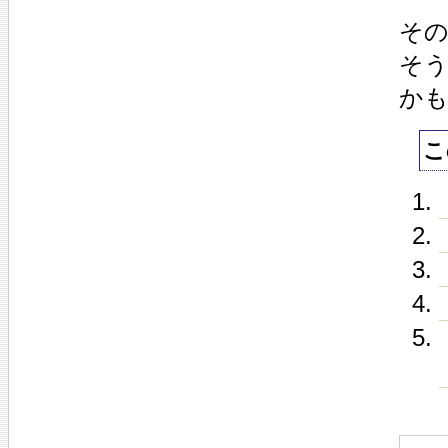
その
そ
かも
こ