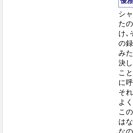
優
シャ
たの
け､
の録
みた
決し
こと
に呼
それ
よく
こ
はな
なの