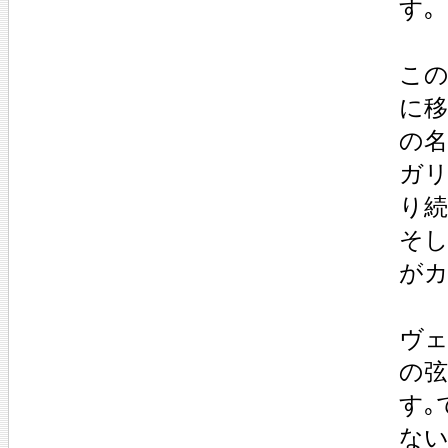
す｡
この
に移
の名
ガリ
り続
そし
がカ
ヴェ
の
す｡
ない