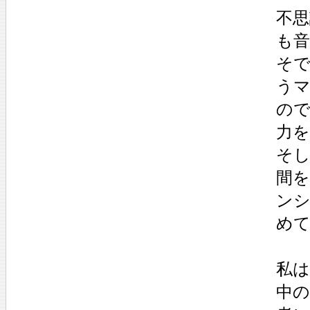
不思
も音
そで
うマ
ので
力を
そし
間を
ンシ
めて
私は
中の