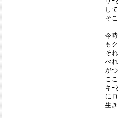
リｰ
して
そこ
今時
もク
それ
べれ
がつ
ここ
キｰ
にロ
生き