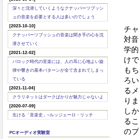
深々と沈潜していくようなクナッパーツブッシ
ュの音楽を必要とする人は多いのでしょう
[2023-10-10]
チャ
クナッパーツブッシュの音楽は聞き手の心を沈
対音
潜させていく
学的
[2021-12-02]
けで
バロック時代の音楽には、人の耳に心地よい旋
もち
律や響きの基本パターンが全て含まれてしまっ
ろい
ている
[2021-11-04]
る
クラリネットはダークばかりが魅力じゃないよ
りま
[2020-07-09]
しか
生ける「音楽史」~ルッジェーロ・リッチ
るこ
のプ
PCオーディオ実験室