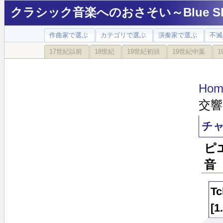
クラシック音楽へのおさそい～Blue Sky
作曲家で選ぶ
カテゴリで選ぶ
演奏家で選ぶ
不滅
17世紀以前
18世紀
19世紀初頭
19世紀中葉
1
Hom
交響曲
チャ
ピ
音
Tc
[1