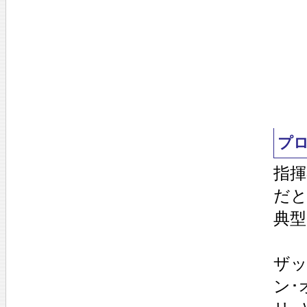
プ
指
だと
典型
ザッ
ン･