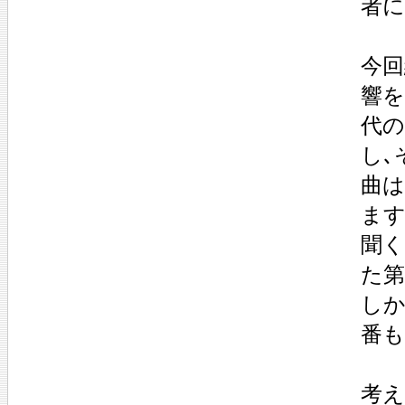
者に
今回
響を
代の
し､
曲は
ます
聞く
た第
しか
番も
考え