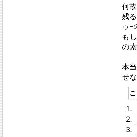
何故
残る
ゥｰ
もし
の素
本当
せな
こ