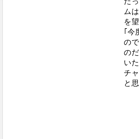
だっ
ムは
を望
｢今
ので
のだ
いた
チャ
と思