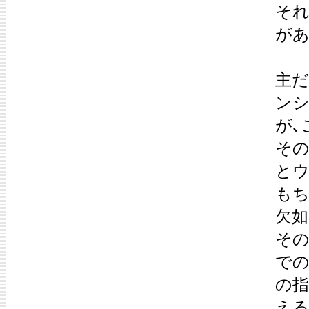
それ
があ
主だ
ンシ
が､
その
とウ
もち
欠如
その
での
の
える