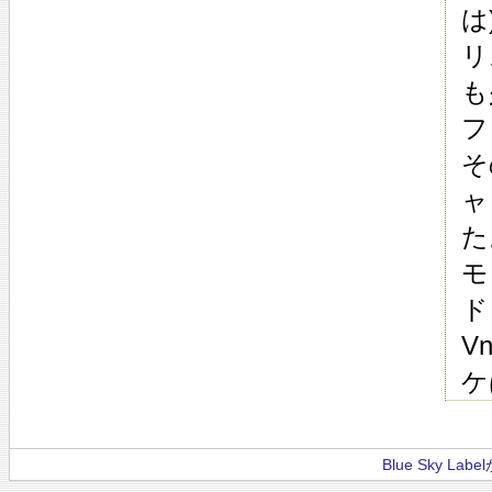
は
リ
も
フ
そ
ャ
た
モ
ド
V
ケ
Blue Sky La