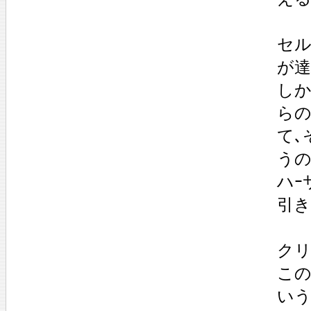
セル
が達
しか
ら
て､
うの
ハｰ
引き
クリ
この
いう