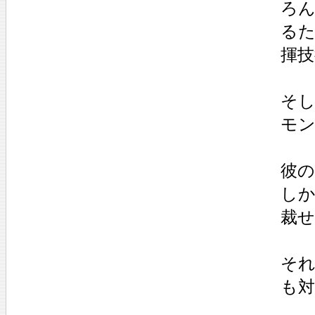
ろん
るた
揮技
そし
モン
彼の
しか
裁せ
それ
も対