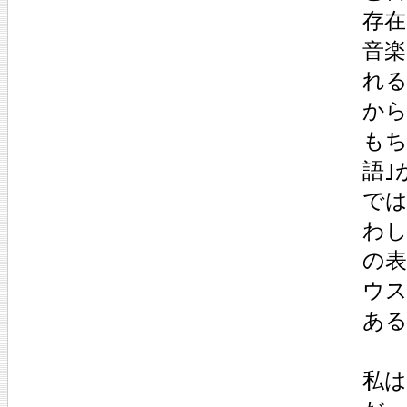
存在
音楽
れる
から
もち
語｣
では
わし
の表
ウス
ある
私は