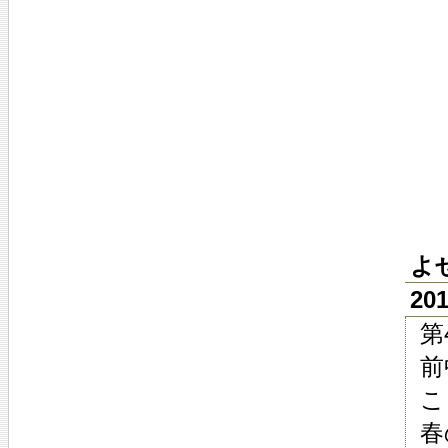
よ
20
第
前
こ
春