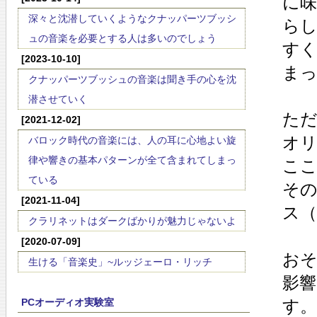
に
深々と沈潜していくようなクナッパーツブッシ
ら
ュの音楽を必要とする人は多いのでしょう
す
[2023-10-10]
ま
クナッパーツブッシュの音楽は聞き手の心を沈
潜させていく
た
[2021-12-02]
オ
バロック時代の音楽には、人の耳に心地よい旋
律や響きの基本パターンが全て含まれてしまっ
こ
ている
そ
[2021-11-04]
ス
クラリネットはダークばかりが魅力じゃないよ
[2020-07-09]
お
生ける「音楽史」~ルッジェーロ・リッチ
影
PCオーディオ実験室
す。