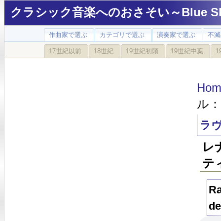
クラシック音楽へのおさそい～Blue Sky
作曲家で選ぶ
カテゴリで選ぶ
演奏家で選ぶ
不滅
17世紀以前
18世紀
19世紀初頭
19世紀中葉
1
Hom
ル：
ラ
レ
テ
Ra
de