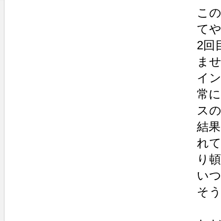
こ
て
2回
ま
イ
常に
ス
結
れ
り
い
そ