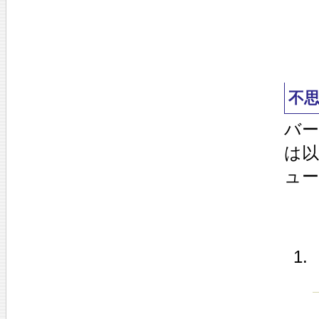
不
バ
は
ュ