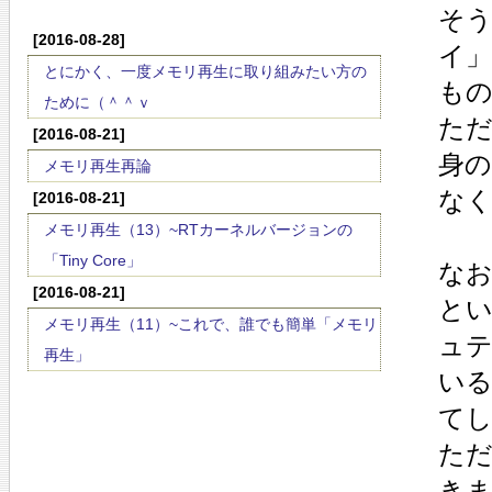
そ
[2016-08-28]
イ
とにかく、一度メモリ再生に取り組みたい方の
も
ために（＾＾ｖ
た
[2016-08-21]
身
メモリ再生再論
な
[2016-08-21]
メモリ再生（13）~RTカーネルバージョンの
「Tiny Core」
な
[2016-08-21]
と
メモリ再生（11）~これで、誰でも簡単「メモリ
ュ
再生」
い
て
た
き