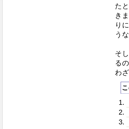
た
き
り
う
そ
る
わ
こ