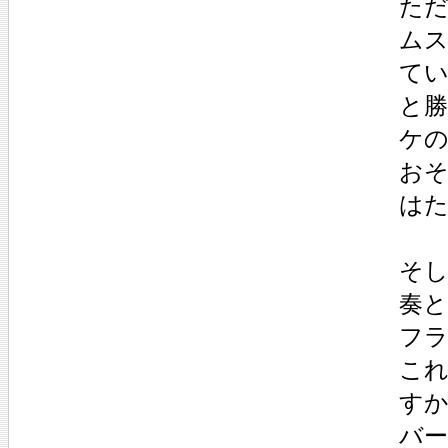
た
ム
て
と
ケ
お
は
そ
奏
フ
こ
す
バ