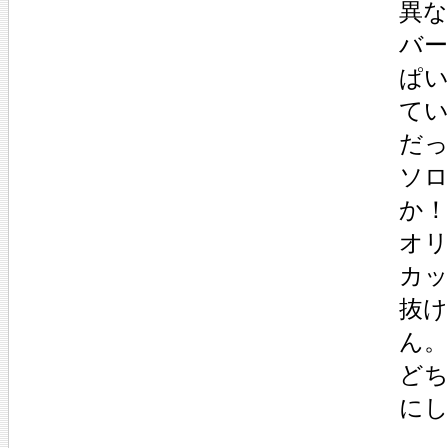
異
バ
ぱ
て
だ
ソ
か
オ
カ
抜
ん。
ど
に