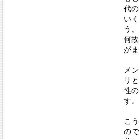
代の
い
う。
何故
が
メ
リ
性
す。
こ
の