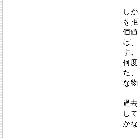
し
を
価
ば
す。
何
た
な
過去
し
か