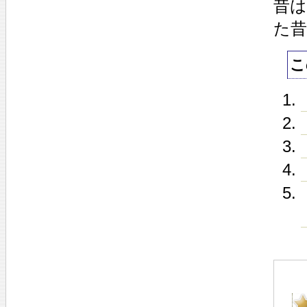
昔
た
こ