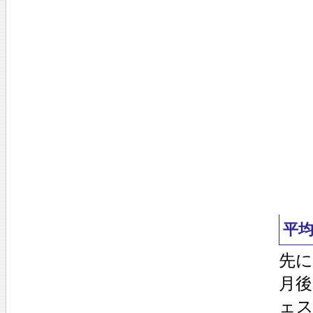
平
先
月
ェス