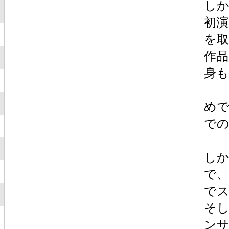
し
初
を
作
身
め
で
し
で
で
そ
ン