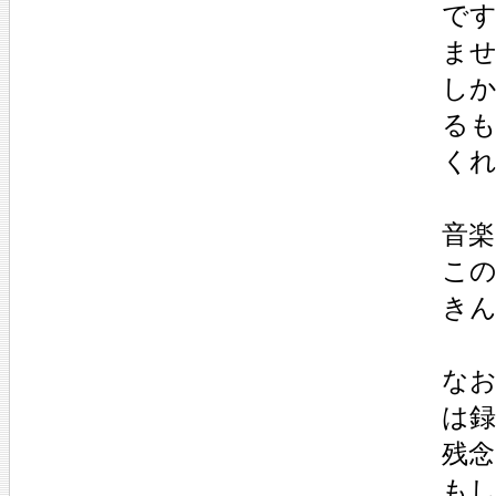
で
ま
し
る
く
音楽
この
き
な
は
残
も