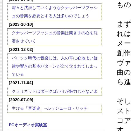
も
深々と沈潜していくようなクナッパーツブッシ
ュの音楽を必要とする人は多いのでしょう
ま
[2023-10-10]
れ
クナッパーツブッシュの音楽は聞き手の心を沈
潜させていく
メ
[2021-12-02]
創
バロック時代の音楽には、人の耳に心地よい旋
ヴ
律や響きの基本パターンが全て含まれてしまっ
曲
ている
ら
[2021-11-04]
クラリネットはダークばかりが魅力じゃないよ
そ
[2020-07-09]
生ける「音楽史」~ルッジェーロ・リッチ
ス
コ
PCオーディオ実験室
す