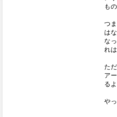
も
つ
は
な
れ
た
ア
る
や