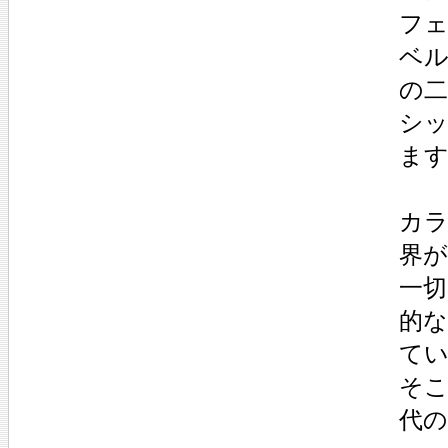
フェ
ベル
の二
シ
ま
カ
界
一切
的
て
そ
代