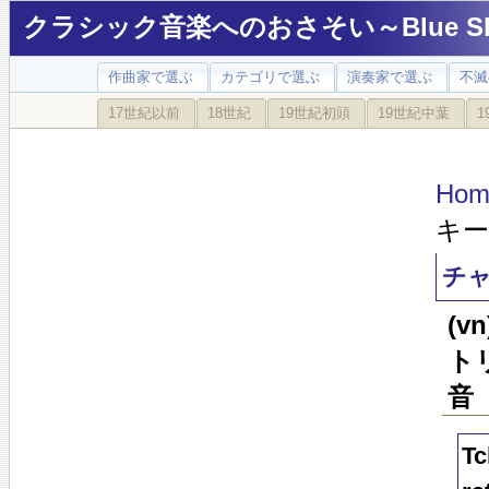
クラシック音楽へのおさそい～Blue Sky
作曲家で選ぶ
カテゴリで選ぶ
演奏家で選ぶ
不滅
17世紀以前
18世紀
19世紀初頭
19世紀中葉
1
Hom
キー
チャ
(
ト
音
Tc