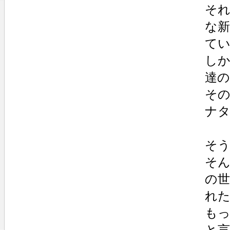
そ
な
て
し
達
そ
ナ
そ
そ
の
れ
も
と