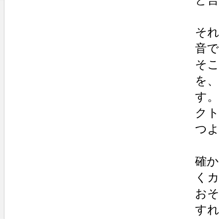
それ
音
そ
を
す
ク
つ
確
くカ
おそ
す