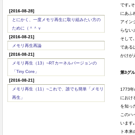
です｡
[2016-08-28]
にあふ
とにかく、一度メモリ再生に取り組みたい方の
アイン
ために（＾＾ｖ
らない
[2016-08-21]
そして
メモリ再生再論
である
[2016-08-21]
かけが
メモリ再生（13）~RTカーネルバージョンの
「Tiny Core」
第3グルｰ
[2016-08-21]
メモリ再生（11）~これで、誰でも簡単「メモリ
177
再生」
におけ
を知っ
このハ
います
ト本来