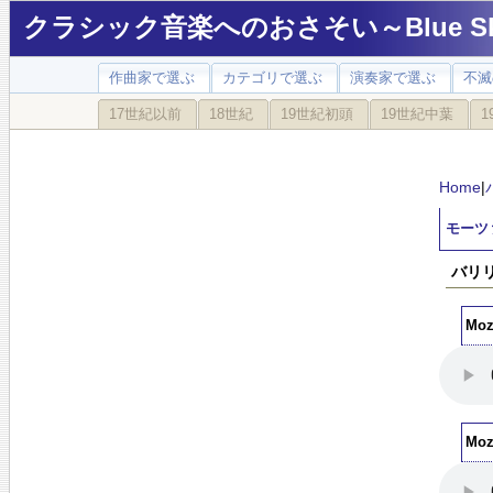
クラシック音楽へのおさそい～Blue Sky
作曲家で選ぶ
カテゴリで選ぶ
演奏家で選ぶ
不滅
17世紀以前
18世紀
19世紀初頭
19世紀中葉
1
Home
|
モーツ
バリリ
Moza
Moza