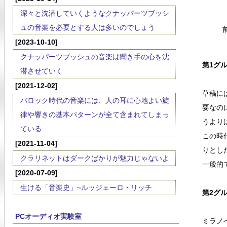
深々と沈潜していくようなクナッパーツブッシ
ュの音楽を必要とする人は多いのでしょう
[2023-10-10]
クナッパーツブッシュの音楽は聞き手の心を沈
第1グルｰ
潜させていく
[2021-12-02]
草稿に
バロック時代の音楽には、人の耳に心地よい旋
要なの
律や響きの基本パターンが全て含まれてしまっ
うより
ている
この時
[2021-11-04]
りとし
クラリネットはダークばかりが魅力じゃないよ
一般的
[2020-07-09]
生ける「音楽史」~ルッジェーロ・リッチ
第2グルｰ
PCオーディオ実験室
ミラノ