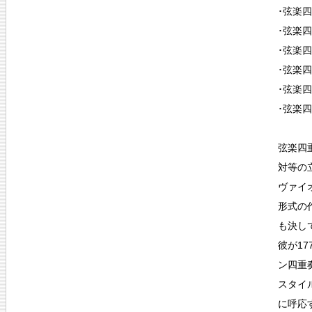
･弦楽四
･弦楽四
･弦楽四
･弦楽四
･弦楽四
･弦楽四
弦楽四
対等の
ヴァイ
形式の
も決し
彼が17
ン四重
スタイ
に呼応