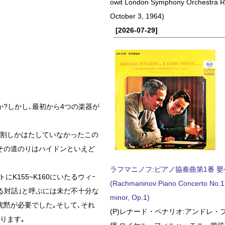
owit London Symphony Orchestra 
October 3, 1964)
[2026-07-29]
?しかし､最初から4つの楽器が
役割しかはたしていなかったこの
その道のりはハイドンといえど
ラフマニノフ:ピアノ協奏曲第1番 嬰ヘ短
にK155~K160にいたるウィｰ
(Rachmaninov:Piano Concerto No.1 
る対話｣と呼ぶには未だ不十分な
minor, Op.1)
沈黙が必要でした｡そして､それ
(P)レナード・ペナリオ:アンドレ・
ります｡