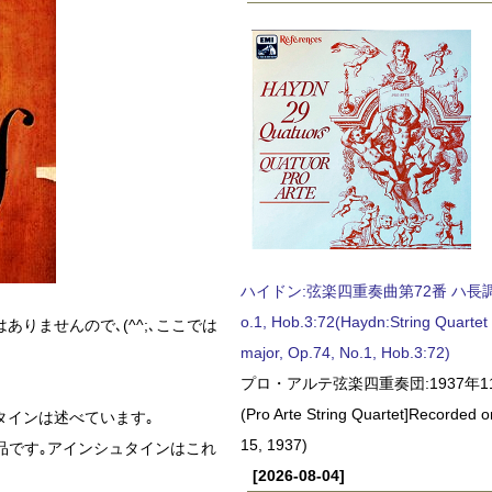
ハイドン:弦楽四重奏曲第72番 ハ長調, O
o.1, Hob.3:72(Haydn:String Quartet
りませんので､(^^;､ここでは
major, Op.74, No.1, Hob.3:72)
プロ・アルテ弦楽四重奏団:1937年1
(Pro Arte String Quartet]Recorded
タインは述べています｡
15, 1937)
作品です｡アインシュタインはこれ
[2026-08-04]