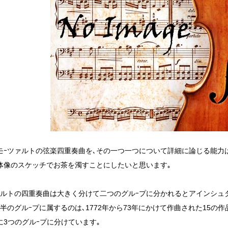
モｰツァルトの弦楽四重奏曲を､その一つ一つについて詳細に論じる能力はあ
体像のスケッチでお茶を濁すことにしたいと思います｡
ァルトの四重奏曲は大きく分けて二つのグルｰプに分かれるとアインシュ
前半のグルｰプに属するのは､1772年から73年にかけて作曲された15の
に3つのグルｰプに分けています｡