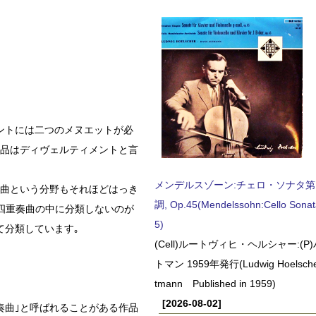
メントには二つのメヌエットが必
作品はディヴェルティメントと言
メンデルスゾーン:チェロ・ソナタ第
奏曲という分野もそれほどはっき
調, Op.45(Mendelssohn:Cello Sonat
四重奏曲の中に分類しないのが
5)
て分類しています｡
(Cell)ルートヴィヒ・ヘルシャー:(
トマン 1959年発行(Ludwig Hoelscher
tmann Published in 1959)
[2026-08-02]
奏曲｣と呼ばれることがある作品