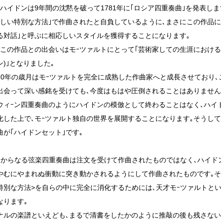
､ハイドンは9年間の沈黙を破って1781年に｢ロシア四重奏曲｣を発表し
新しい特別な方法｣で作曲されたと自負しているように､まさにこの作品に
る対話｣と呼ぶに相応しいスタイルを獲得することになります｡
､この作品との出会いはモｰツァルトにとって｢芸術家しての生涯における
)｣となりました｡
10年の歳月はモｰツァルトを完全に成熟した作曲家へと成長させており
出会って深い感銘を受けても､今度はもはや圧倒されることはありません
ウィｰン四重奏曲のようにハイドンの模倣として終わることはなく､ハイ
化した上で､モｰツァルト独自の世界を展開することになります｡そうし
曲が｢ハイドンセット｣です｡
曲からなる弦楽四重奏曲は注文を受けて作曲されたものではなく､ハイド
やむにやまれぬ衝動に突き動かされるようにして作曲されたものです｡そ
特別な方法>を自らの中に完全に消化するためには､天才モｰツァルトと
なります｡
ナルの楽譜といえども､まるで清書をしたかのように推敲の後も残さない