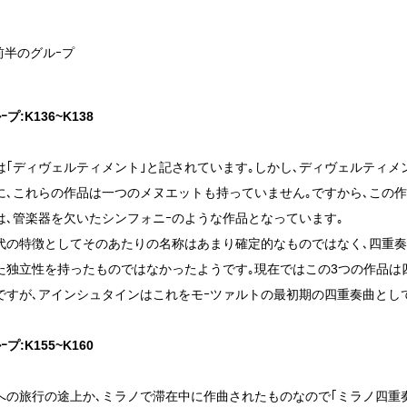
前半のグルｰプ
プ:K136~K138
は｢ディヴェルティメント｣と記されています｡しかし､ディヴェルティ
に､これらの作品は一つのメヌエットも持っていません｡ですから､この
は､管楽器を欠いたシンフォニｰのような作品となっています｡
代の特徴としてそのあたりの名称はあまり確定的なものではなく､四重
た独立性を持ったものではなかったようです｡現在ではこの3つの作品は
ですが､アインシュタインはこれをモｰツァルトの最初期の四重奏曲とし
プ:K155~K160
への旅行の途上か､ミラノで滞在中に作曲されたものなので｢ミラノ四重