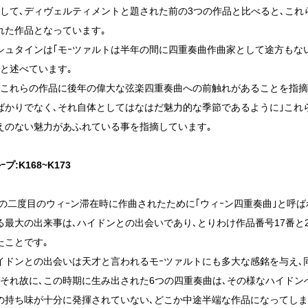
そして､ディヴェルティメントと題された前の3つの作品と比べると､こ
れた作品となっています｡
シュタインは｢モｰツァルトは半年の間に四重奏曲作曲家として途方もな
｣と述べています｡
､これらの作品に後年の偉大な弦楽四重奏曲への前触れがあることを指摘
ばかりでなく､それ自体としてはなはだ魅力的な季節であるように｣これ
えのない魅力があふれている事を指摘しています｡
プ:K168~K173
3年の二度目のウィｰン滞在時に作曲されたために｢ウィｰン四重奏曲｣と呼
る最大の出来事は､ハイドンとの出会いであり､とりわけ作品番号17番と
たことです｡
イドンとの出会いは天才と言われるモｰツァルトにも多大な感銘を与え､
｡それ故に､この時期に生み出された6つの四重奏曲は､その様なハイドン
の持ち味が十分に発揮されていない､どこか中途半端な作品になってしま