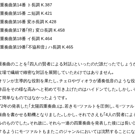
重奏曲第14番 ト長調 K.387
重奏曲第15番 ニ短調 K.421
重奏曲第16番 変ホ長調 K.428
重奏曲第17番｢狩｣ 変ロ長調 K.458
重奏曲第18番 イ長調 K.464
重奏曲第19番｢不協和音｣ ハ長調 K.465
重奏曲のことを｢四人の賢者による対話｣といったのだ誰だったでしょうか
立場で繊細で緻密な対話を展開していたわけではありません｡
オリンが主導的な役割を果たし､チェロやヴィオラが通奏低音のような
作品をその様な高みへと初めて引き上げたのはハイドンでした｡しかし､
て簡単なものではなかったようです｡
72年の発表した｢太陽四重奏曲｣は､若きモｰツァルトを圧倒し､モｰツァルト
奏曲を書かせる動機となりました｡しかし､それでさえも｢4人の賢者によ
ルのものでした｡それ故に､それら一連の四重奏曲を発表した後には長い
するようにモｰツァルトもまたこのジャンルにおいては沈黙することにな