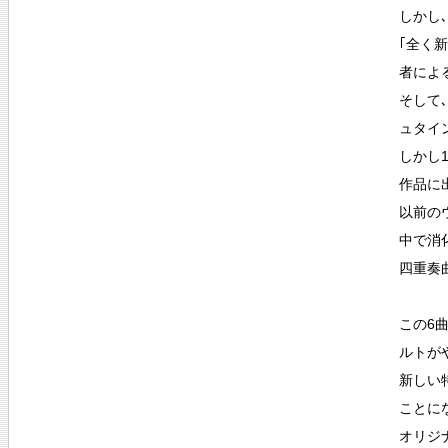
しかし
｢全く
者によ
そして
ュタイン
しかし
作品に
以前の
中で消
四重奏
この6
ルトが
新しい
ことに
オリジ