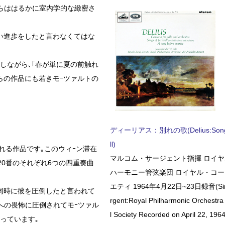
れらははるかに室内学的な緻密さ
い進歩をしたと言わなくてはな
しながら､｢春が単に夏の前触れ
らの作品にも若きモｰツァルトの
ディーリアス：別れの歌(Delius:Songs 
ll)
ばれる作品です｡このウィｰン滞在
マルコム・サージェント指揮 ロイ
20番のそれぞれ6つの四重奏曲
ハーモニー管弦楽団 ロイヤル・コ
エティ 1964年4月22日~23日録音(Sir 
同時に彼を圧倒したと言われて
rgent:Royal Philharmonic Orchestra
への畏怖に圧倒されてモｰツァル
l Society Recorded on April 22, 1964
っています｡