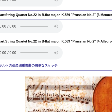
rt:String Quartet No.22 in B-flat major, K.589 "Prussian No.2" [3.Menue
rt:String Quartet No.22 in B-flat major, K.589 "Prussian No.2" [4.Allegro
ァルトの弦楽四重奏曲の簡単なスケッチ