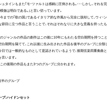
シュタインもまた｢モｰツァルトは感銘に圧倒される｡･･･しかし､それを
｡模倣は明白である｡｣と言い切っています｡
､今までの｢歌の国｣であるイタリア的な作風から完全に脱却して､ウィｰン
な節目に立つ作品と言うことで､それはそれなりに大きな意義を持ったも
このジャンルの作品の創作はこの後に10年にもわたる空白期間を持つこ
空白期間を隔てて､これ以後に生み出された作品を後半のグルｰプに分類
今日では一般的なものとして是認されているようで､後期弦楽四重奏曲と
を言います｡
､この後期の作品もまた3つのグルｰプに分かれます｡
後半のグルｰプ
ルｰプ:ハイドンセット