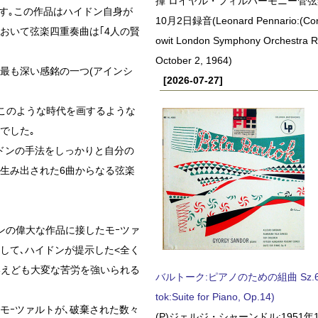
揮 ロイヤル・フィルハーモニー管弦楽
ます｡この作品はハイドン自身が
10月2日録音(Leonard Pennario:(Con
おいて弦楽四重奏曲は｢4人の賢
owit London Symphony Orchestra 
October 2, 1964)
最も深い感銘の一つ(アインシ
[2026-07-27]
､このような時代を画するような
でした｡
ドンの手法をしっかりと自分の
て生み出された6曲からなる弦楽
ンの偉大な作品に接したモｰツァ
して､ハイドンが提示した<全く
いえども大変な苦労を強いられる
バルトーク:ピアノのための組曲 Sz.62 
tok:Suite for Piano, Op.14)
モｰツァルトが､破棄された数々
(P)ジェルジ・シャーンドル:1951年1