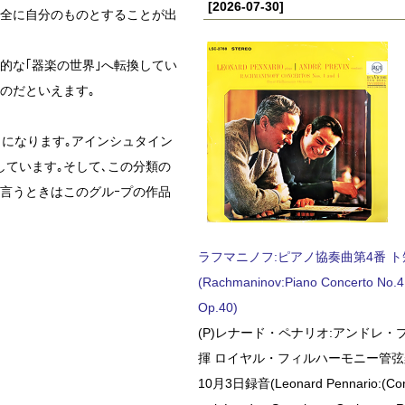
[2026-07-30]
完全に自分のものとすることが出
的な｢器楽の世界｣へ転換してい
のだといえます｡
とになります｡アインシュタイン
しています｡そして､この分類の
言うときはこのグルｰプの作品
ラフマニノフ:ピアノ協奏曲第4番 ト短調
(Rachmaninov:Piano Concerto No.4 
Op.40)
(P)レナード・ペナリオ:アンドレ・
揮 ロイヤル・フィルハーモニー管弦楽
10月3日録音(Leonard Pennario:(Con