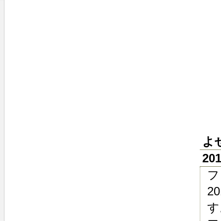
よ
20
フ
2
す