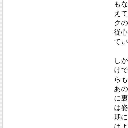
もな
え
ク
従
て
しか
け
ら
あの
に
は
期
は