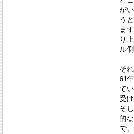
が
う
ま
り
ル
そ
61
て
受
そ
的
で