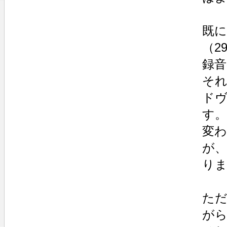
既
（2
録
それ
ドヴ
す。
変
が
り
た
が