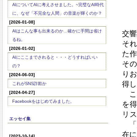
AIについてAIに考えさせました。~完璧なAI時代
に、なぜ「不完全な人間」の音楽が輝くのか？
[2026-01-08]
AIはこんな事も出来るのか…確かに手間は省け
交
るね。
そ
[2026-01-02]
た
AIにここまでされると・・・どうすればいい
そ
の？
り
[2024-06-03]
得
これがSNS詐欺か
[2024-04-27]
こ
Facebookをはじめてみました。
を
リ
エッセイ集
「
在
[2023-10-14]