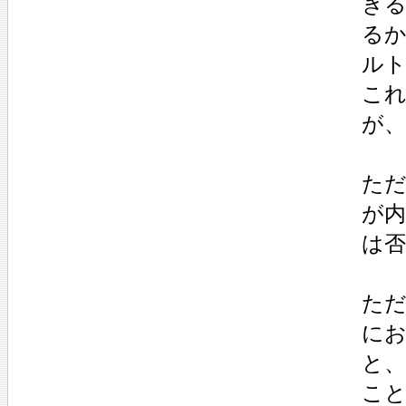
ぎ
るか
ル
こ
が
た
が
は
た
に
と
こ