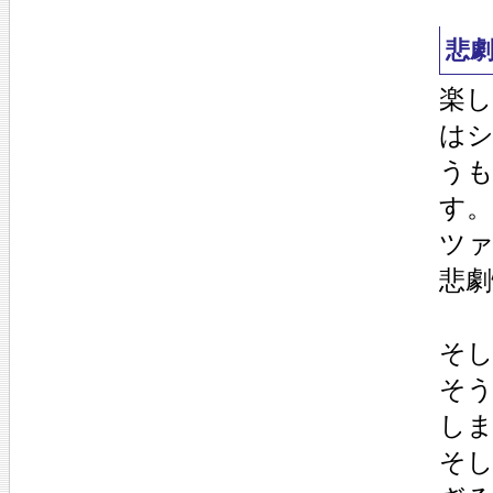
悲
楽
は
う
す
ツ
悲
そ
そ
し
そ