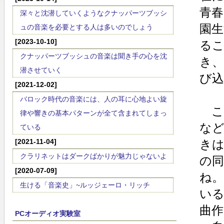
青
深々と沈潜していくようなクナッパーツブッシ
園
ュの音楽を必要とする人は多いのでしょう
[2023-10-10]
る
クナッパーツブッシュの音楽は聞き手の心を沈
き、
潜させていく
び
[2021-12-02]
バロック時代の音楽には、人の耳に心地よい旋
こ
律や響きの基本パターンが全て含まれてしまっ
な
ている
[2021-11-04]
き
クラリネットはダークばかりが魅力じゃないよ
の
[2020-07-09]
ね
生ける「音楽史」~ルッジェーロ・リッチ
いる
曲
PCオーディオ実験室