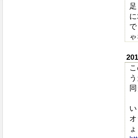
足
に
で
ゃ
20
こ
う
同
い
オ
ょ