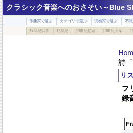
クラシック音楽へのおさそい～Blue Sky
作曲家で選ぶ
カテゴリで選ぶ
演奏家で選ぶ
不滅
17世紀以前
18世紀
19世紀初頭
19世紀中葉
1
Hom
詩「
リ
フリ
録
Fr