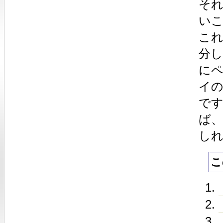
そ
い
こ
分
に
イ
で
ば
し
こ