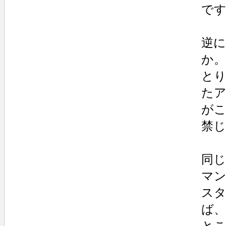
で
逆
か。
とり
た
が
禁
同
マ
ス
ば
と