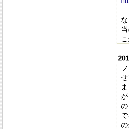
ht
な
当
こ
20
フ
せ
ま
が
の
で
の