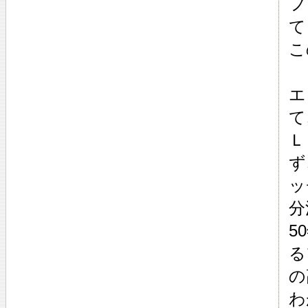
フ
て
こ
エ
て
Ｌ
ず
ッ
分
5
る
の
わ