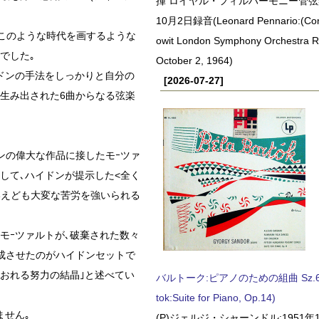
揮 ロイヤル・フィルハーモニー管弦楽
10月2日録音(Leonard Pennario:(Con
､このような時代を画するような
owit London Symphony Orchestra 
でした｡
October 2, 1964)
ドンの手法をしっかりと自分の
[2026-07-27]
て生み出された6曲からなる弦楽
ンの偉大な作品に接したモｰツァ
して､ハイドンが提示した<全く
いえども大変な苦労を強いられる
モｰツァルトが､破棄された数々
成させたのがハイドンセットで
のおれる努力の結晶｣と述べてい
バルトーク:ピアノのための組曲 Sz.62 
tok:Suite for Piano, Op.14)
ません｡
(P)ジェルジ・シャーンドル:1951年1