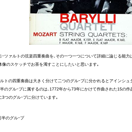
モｰツァルトの弦楽四重奏曲を､その一つ一つについて詳細に論じる能力はあ
体像のスケッチでお茶を濁すことにしたいと思います｡
ァルトの四重奏曲は大きく分けて二つのグルｰプに分かれるとアインシュ
前半のグルｰプに属するのは､1772年から73年にかけて作曲された15の
に3つのグルｰプに分けています｡
前半のグルｰプ