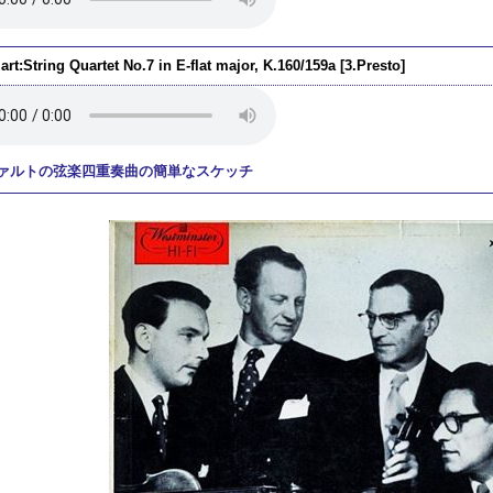
rt:String Quartet No.7 in E-flat major, K.160/159a [3.Presto]
ァルトの弦楽四重奏曲の簡単なスケッチ