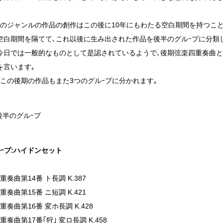
このジャンルの作品の創作はこの後に10年にもわたる空白期間を持つこ
空白期間を隔てて､これ以後に生み出された作品を後半のグルｰプに分類
今日では一般的なものとして是認されているようで､後期弦楽四重奏曲と
を言います｡
､この後期の作品もまた3つのグルｰプに分かれます｡
後半のグルｰプ
ルｰプ:ハイドンセット
重奏曲第14番 ト長調 K.387
重奏曲第15番 ニ短調 K.421
重奏曲第16番 変ホ長調 K.428
重奏曲第17番｢狩｣ 変ロ長調 K.458