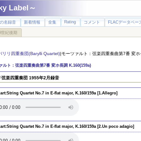
 Label～
Rating
の名録音
新着情報
全集
コメント
FLACデータベース
9世紀後期
バリリ四重奏団(Barylli Quartet)
|モーツァルト：弦楽四重奏曲第7番 変ホ長調 
ルト：弦楽四重奏曲第7番 変ホ長調 K.160(159a)
弦楽四重奏団 1955年2月録音
rt:String Quartet No.7 in E-flat major, K.160/159a [1.Allegro]
rt:String Quartet No.7 in E-flat major, K.160/159a [2.Un poco adagio]