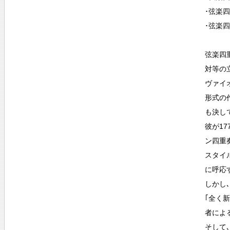
･弦楽四
･弦楽四
弦楽四
対等の
ヴァイ
形式の
も決し
彼が17
ン四重
スタイ
に呼応
しかし
｢全く
者によ
そして