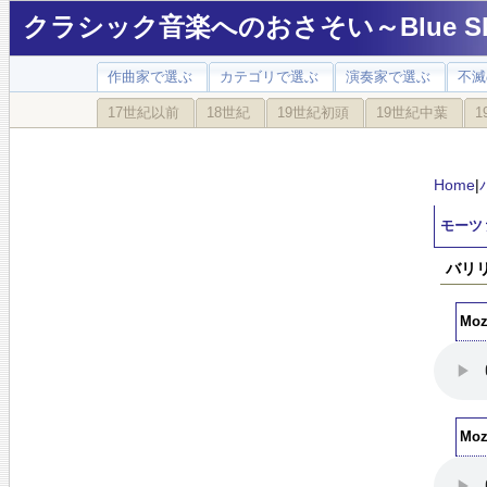
クラシック音楽へのおさそい～Blue Sky
作曲家で選ぶ
カテゴリで選ぶ
演奏家で選ぶ
不滅
17世紀以前
18世紀
19世紀初頭
19世紀中葉
1
Home
|
モーツァ
バリリ
Moza
Moza