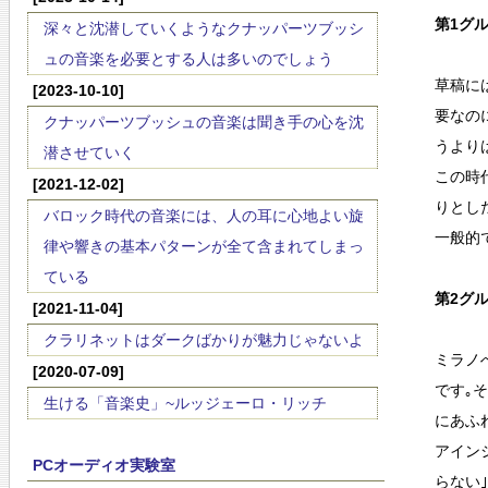
第1グルｰ
深々と沈潜していくようなクナッパーツブッシ
ュの音楽を必要とする人は多いのでしょう
草稿に
[2023-10-10]
要なの
クナッパーツブッシュの音楽は聞き手の心を沈
うより
潜させていく
この時
[2021-12-02]
りとし
バロック時代の音楽には、人の耳に心地よい旋
一般的
律や響きの基本パターンが全て含まれてしまっ
ている
第2グルｰ
[2021-11-04]
クラリネットはダークばかりが魅力じゃないよ
ミラノ
[2020-07-09]
です｡
生ける「音楽史」~ルッジェーロ・リッチ
にあふ
アイン
PCオーディオ実験室
らない