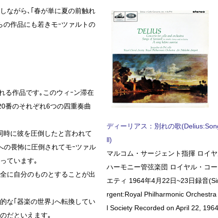
しながら､｢春が単に夏の前触れ
らの作品にも若きモｰツァルトの
ばれる作品です｡このウィｰン滞在
20番のそれぞれ6つの四重奏曲
ディーリアス：別れの歌(Delius:Songs 
同時に彼を圧倒したと言われて
ll)
への畏怖に圧倒されてモｰツァル
マルコム・サージェント指揮 ロイ
っています｡
ハーモニー管弦楽団 ロイヤル・コ
完全に自分のものとすることが出
エティ 1964年4月22日~23日録音(Sir 
rgent:Royal Philharmonic Orchestra
的な｢器楽の世界｣へ転換してい
l Society Recorded on April 22, 1964
のだといえます｡