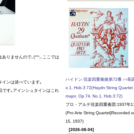
りませんので､(^^;､ここでは
ハイドン:弦楽四重奏曲第72番 ハ長調, O
タインは述べています｡
o.1, Hob.3:72(Haydn:String Quartet
作品です｡アインシュタインはこれ
major, Op.74, No.1, Hob.3:72)
プロ・アルテ弦楽四重奏団:1937年1
(Pro Arte String Quartet]Recorded
15, 1937)
[2026-08-04]