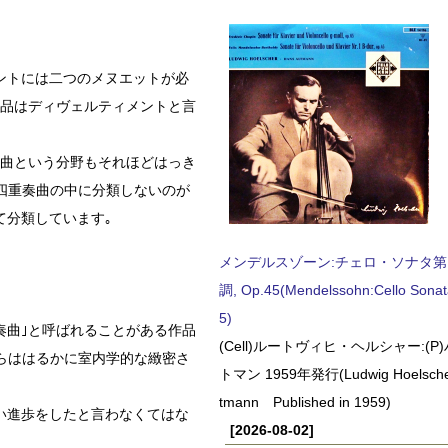
メントには二つのメヌエットが必
作品はディヴェルティメントと言
奏曲という分野もそれほどはっき
四重奏曲の中に分類しないのが
て分類しています｡
メンデルスゾーン:チェロ・ソナタ第
調, Op.45(Mendelssohn:Cello Sonat
5)
奏曲｣と呼ばれることがある作品
(Cell)ルートヴィヒ・ヘルシャー:(
れらははるかに室内学的な緻密さ
トマン 1959年発行(Ludwig Hoelscher
tmann Published in 1959)
い進歩をしたと言わなくてはな
[2026-08-02]