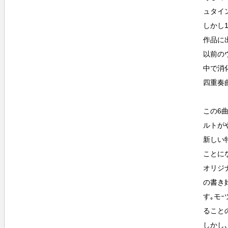
ュタイン
しかし
作品に
以前の
中で消
四重奏
この6
ルトが
新しい
ことに
オリジ
の書き
す｡モ
ること
しかし