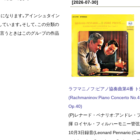
[2026-07-30]
とになります｡アインシュタイン
しています｡そして､この分類の
言うときはこのグルｰプの作品
ラフマニノフ:ピアノ協奏曲第4番 ト短調
(Rachmaninov:Piano Concerto No.4 
Op.40)
(P)レナード・ペナリオ:アンドレ・
揮 ロイヤル・フィルハーモニー管弦楽
10月3日録音(Leonard Pennario:(Con