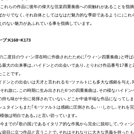
､これらの作品に後年の偉大な弦楽四重奏曲への前触れがあることを指摘
ばかりでなく､それ自体としてはなはだ魅力的な季節であるように｣これ
えのない魅力があふれている事を指摘しています｡
プ:K168~K173
3年の二度目のウィｰン滞在時に作曲されたために｢ウィｰン四重奏曲｣と呼
る最大の出来事は､ハイドンとの出会いであり､とりわけ作品番号17番と
たことです｡
イドンとの出会いは天才と言われるモｰツァルトにも多大な感銘を与え､
｡それ故に､この時期に生み出された6つの四重奏曲は､その様なハイドン
の持ち味が十分に発揮されていない､どこか中途半端な作品になってしま
シュタインもまた｢モｰツァルトは感銘に圧倒される｡･･･しかし､それを
｡模倣は明白である｡｣と言い切っています｡
､今までの｢歌の国｣であるイタリア的な作風から完全に脱却して､ウィｰン
な節目に立つ作品と言うことで､それはそれなりに大きな意義を持ったも