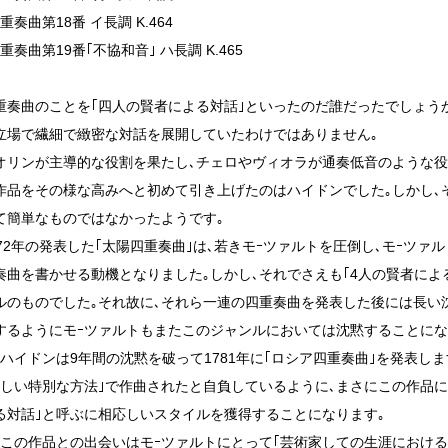
重奏曲第18番 イ長調 K.464
重奏曲第19番｢不協和音｣ ハ長調 K.465
重奏曲のことを｢四人の賢者による対話｣といったのだ誰だったでしょうか
立場で繊細で緻密な対話を展開していたわけではありません｡
オリンが主導的な役割を果たし､チェロやヴィオラが通奏低音のような
作品をその様な高みへと初めて引き上げたのはハイドンでした｡しかし､
て簡単なものではなかったようです｡
72年の発表した｢太陽四重奏曲｣は､若きモｰツァルトを圧倒し､モｰツァルト
奏曲を書かせる動機となりました｡しかし､それでさえも｢4人の賢者によ
ルのものでした｡それ故に､それら一連の四重奏曲を発表した後には長い
するようにモｰツァルトもまたこのジャンルにおいては沈黙することにな
､ハイドンは9年間の沈黙を破って1781年に｢ロシア四重奏曲｣を発表し
新しい特別な方法｣で作曲されたと自負しているように､まさにこの作品に
る対話｣と呼ぶに相応しいスタイルを獲得することになります｡
､この作品との出会いはモｰツァルトにとって｢芸術家しての生涯における