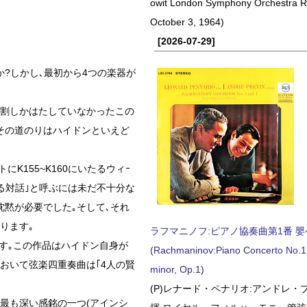
owit London Symphony Orchestra 
October 3, 1964)
[2026-07-29]
?しかし､最初から4つの楽器が
役割しかはたしていなかったこの
その道のりはハイドンといえど
にK155~K160にいたるウィｰ
る対話｣と呼ぶには未だ不十分な
沈黙が必要でした｡そして､それ
ります｡
ラフマニノフ:ピアノ協奏曲第1番 嬰ヘ短
ます｡この作品はハイドン自身が
(Rachmaninov:Piano Concerto No.1 
おいて弦楽四重奏曲は｢4人の賢
minor, Op.1)
(P)レナード・ペナリオ:アンドレ・
最も深い感銘の一つ(アインシ