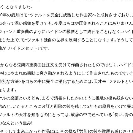
)｣となりました｡
10年の歳月はモｰツァルトを完全に成熟した作曲家へと成長させており
出会って深い感銘を受けても､今度はもはや圧倒されることはありません
ウィｰン四重奏曲のようにハイドンの模倣として終わることはなく､ハイ
化した上で､モｰツァルト独自の世界を展開することになります｡そうし
曲が｢ハイドンセット｣です｡
曲からなる弦楽四重奏曲は注文を受けて作曲されたものではなく､ハイド
やむにやまれぬ衝動に突き動かされるようにして作曲されたものです｡そ
特別な方法>を自らの中に完全に消化するためには､天才モｰツァルトと
なります｡
ナルの楽譜といえども､まるで清書をしたかのように推敲の後も残さない
始めと､いたるところに改訂と削除の後を残して2年もの歳月をかけて完
ｰツァルトの天才を知るものにとっては､献辞の中で述べている｢長い､骨
のなんという重み!!
､そうして出来上がった作品には､その様な｢労苦｣の後を微塵も感じさせ