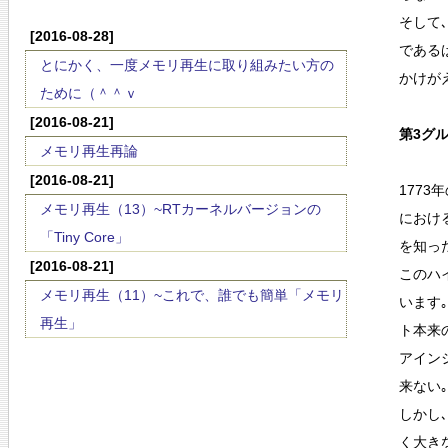
そして
[2016-08-28]
である
とにかく、一度メモリ再生に取り組みたい方の
かけが
ために（＾＾ｖ
[2016-08-21]
第3グルｰ
メモリ再生再論
[2016-08-21]
177
メモリ再生（13）~RTカーネルバージョンの
におけ
「Tiny Core」
を知っ
[2016-08-21]
このハ
メモリ再生（11）~これで、誰でも簡単「メモリ
います
再生」
ト本来
アイン
来ない
しかし
く大き