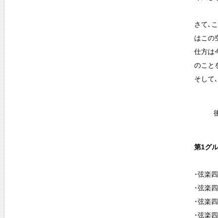
さて､
はこの
仕方は
のこと
そして
第1グ
･弦楽四
･弦楽四
･弦楽四
･弦楽四