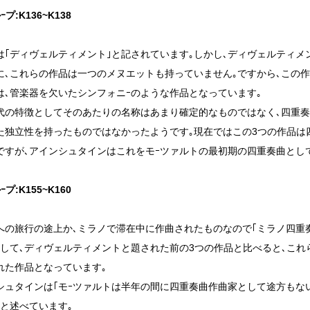
プ:K136~K138
は｢ディヴェルティメント｣と記されています｡しかし､ディヴェルティ
に､これらの作品は一つのメヌエットも持っていません｡ですから､この
は､管楽器を欠いたシンフォニｰのような作品となっています｡
代の特徴としてそのあたりの名称はあまり確定的なものではなく､四重
た独立性を持ったものではなかったようです｡現在ではこの3つの作品は
ですが､アインシュタインはこれをモｰツァルトの最初期の四重奏曲とし
プ:K155~K160
への旅行の途上か､ミラノで滞在中に作曲されたものなので｢ミラノ四重
そして､ディヴェルティメントと題された前の3つの作品と比べると､こ
れた作品となっています｡
シュタインは｢モｰツァルトは半年の間に四重奏曲作曲家として途方もな
｣と述べています｡