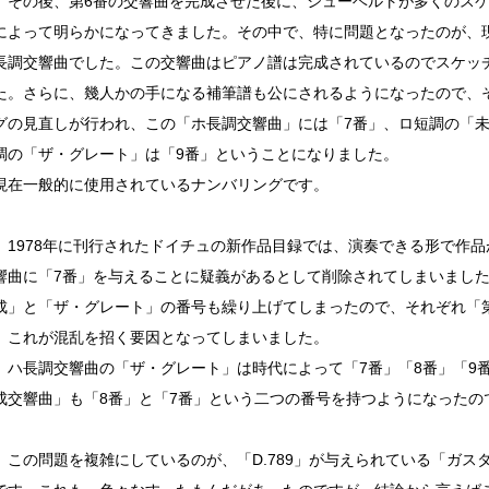
、その後、第6番の交響曲を完成させた後に、シューベルトが多くのス
によって明らかになってきました。その中で、特に問題となったのが、現在
長調交響曲でした。この交響曲はピアノ譜は完成されているのでスケッ
た。さらに、幾人かの手になる補筆譜も公にされるようになったので、
グの見直しが行われ、この「ホ長調交響曲」には「7番」、ロ短調の「未
調の「ザ・グレート」は「9番」ということになりました。
現在一般的に使用されているナンバリングです。
、1978年に刊行されたドイチュの新作品目録では、演奏できる形で作品が
響曲に「7番」を与えることに疑義があるとして削除されてしまいまし
成」と「ザ・グレート」の番号も繰り上げてしまったので、それぞれ「第
、これが混乱を招く要因となってしまいました。
、ハ長調交響曲の「ザ・グレート」は時代によって「7番」「8番」「9
成交響曲」も「8番」と「7番」という二つの番号を持つようになったの
、この問題を複雑にしているのが、「D.789」が与えられている「ガス