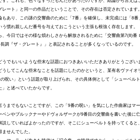
です。これも、色々なすったもんだがあったのですが、結論から言えば
グレート」と同一の作品だということで、その存在は否定されています
論もあり、この謎の交響曲のために「7番」を確保し、未完成には「8番
いう慣れ親しんだ番号を与えておこうという主張も根強く存在します。
ら、今日ではその様な煩わしさから解放されるために「交響曲第7(8)番
番 ハ長調『ザ・グレート』」と表記されることが多くなっているのです。
どうでもいいような些末な話題におつきあいいただきありがとうござい
どうしてこんな些末なことを話題にしたのかというと、某有名ヴァイオ
番の呪い」という話題が取り上げられ、その具体例として「シューベルト
た」と述べていたからです。
言うまでもないことですが、この「9番の呪い」を気にした作曲家はマ
ーベンやブルックナーやドヴォルザークが9番目の交響曲を書いた後に
解説していればよかったのですが、そこにシューベルトを持ってくると
得ませんでした。