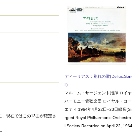
ディーリアス：別れの歌(Delius:Songs 
ll)
マルコム・サージェント指揮 ロイ
ハーモニー管弦楽団 ロイヤル・コ
エティ 1964年4月22日~23日録音(Sir 
、現在ではこの13曲が確定さ
rgent:Royal Philharmonic Orchestra
l Society Recorded on April 22, 1964