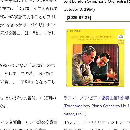
ケッチを残していることが音楽学
owit London Symphony Orchestra 
では「D.729」が与えられて
October 3, 1964)
チ以上の状態であることが判明
[2026-07-29]
それをきっかけに成立順にナン
完成交響曲」は「8番」、そし
残っていない「D.729」のホ
た。そして、この時、ついでに
7番」、「第8番」となってし
番」という3つの番号、ロ短調の
ラフマニノフ:ピアノ協奏曲第1番 嬰ヘ短
です。
(Rachmaninov:Piano Concerto No.1 
minor, Op.1)
タイン交響曲」という謎の交響曲
(P)レナード・ペナリオ:アンドレ・