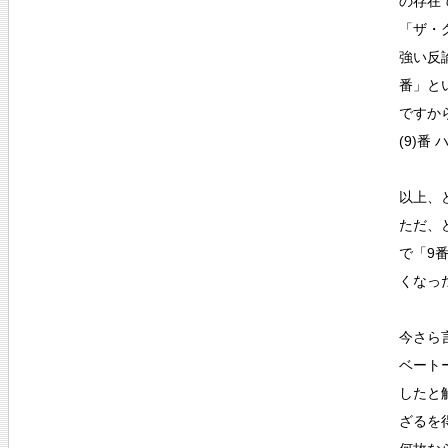
の存在
「ザ・
強い反
番」と
ですか
(9)
以上、
ただ、
で「9
くなっ
今さら
ベート
したと
ざるを