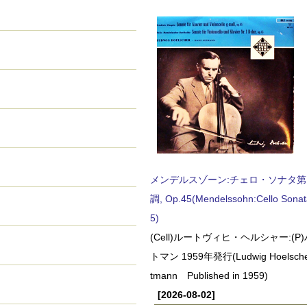
メンデルスゾーン:チェロ・ソナタ第
調, Op.45(Mendelssohn:Cello Sonat
5)
(Cell)ルートヴィヒ・ヘルシャー:(
トマン 1959年発行(Ludwig Hoelscher
tmann Published in 1959)
[2026-08-02]