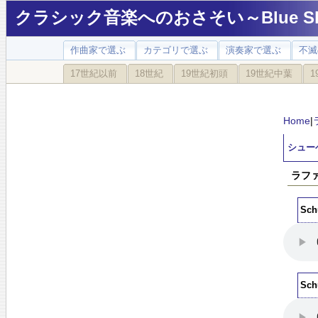
クラシック音楽へのおさそい～Blue Sky
作曲家で選ぶ
カテゴリで選ぶ
演奏家で選ぶ
不滅
17世紀以前
18世紀
19世紀初頭
19世紀中葉
1
Home
|
シュー
ラファ
Sch
Sch