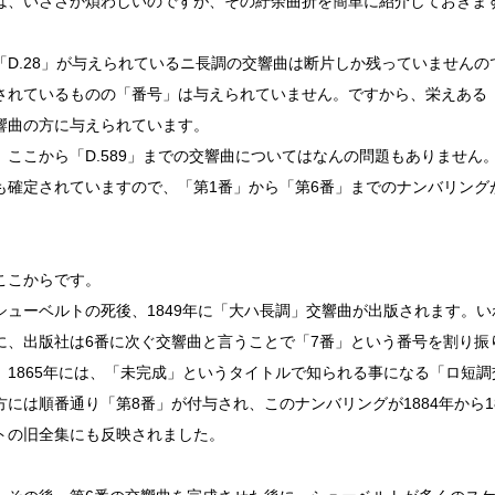
は、いささか煩わしいのですが、その紆余曲折を簡単に紹介しておきま
「D.28」が与えられているニ長調の交響曲は断片しか残っていません
されているものの「番号」は与えられていません。ですから、栄えある「交
響曲の方に与えられています。
、ここから「D.589」までの交響曲についてはなんの問題もありません
も確定されていますので、「第1番」から「第6番」までのナンバリング
ここからです。
シューベルトの死後、1849年に「大ハ長調」交響曲が出版されます。
に、出版社は6番に次ぐ交響曲と言うことで「7番」という番号を割り振
、1865年には、「未完成」というタイトルで知られる事になる「ロ短
方には順番通り「第8番」が付与され、このナンバリングが1884年から1
トの旧全集にも反映されました。