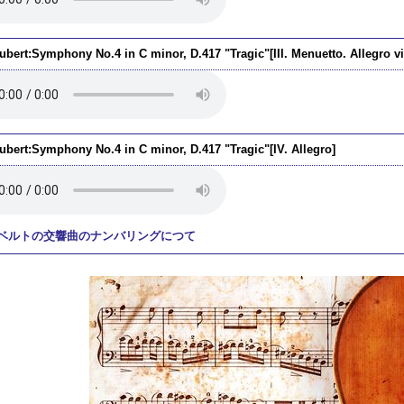
bert:Symphony No.4 in C minor, D.417 "Tragic"[III. Menuetto. Allegro vi
ubert:Symphony No.4 in C minor, D.417 "Tragic"[IV. Allegro]
ベルトの交響曲のナンバリングにつて