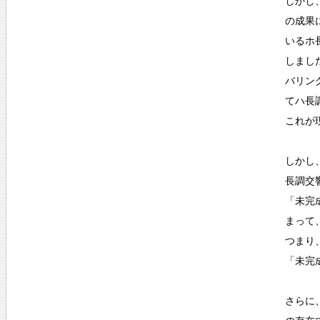
しかし
の成果
いるホ
しまし
バリン
てハ長
これが
しかし
長調交
「未完
まって
つまり
「未完
さらに