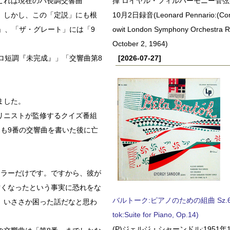
これは現在のハ長調交響曲
揮 ロイヤル・フィルハーモニー管弦楽
。しかし、この「定説」にも根
10月2日録音(Leonard Pennario:(Con
」、「ザ・グレート」には「9
owit London Symphony Orchestra 
October 2, 1964)
 ロ短調『未完成』」「交響曲第8
[2026-07-27]
ました。
リニストが監修するクイズ番組
も9番の交響曲を書いた後に亡
ーラーだけです。ですから、彼が
亡くなったという事実に恐れをな
バルトーク:ピアノのための組曲 Sz.62 
、いささか困った話だなと思わ
tok:Suite for Piano, Op.14)
(P)ジェルジ・シャーンドル:1951年1