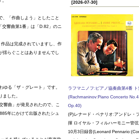
す。
[2026-07-30]
ので、「作曲しよう」としたこと
響曲第1番」は「D.82」のニ
。作品は完成されていますし、作
が揺らぐことはありませんでし
いわゆる「ザ・グレート」です。
ラフマニノフ:ピアノ協奏曲第4番 ト短調
りました。
(Rachmaninov:Piano Concerto No.4 
調交響曲」が発見されたので、こ
Op.40)
885年にかけて出版されたシュ
(P)レナード・ペナリオ:アンドレ・
揮 ロイヤル・フィルハーモニー管弦楽
10月3日録音(Leonard Pennario:(Con