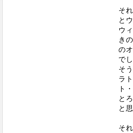
そ
と
ウ
き
の
で
そ
ラ
ト
と
と
そ