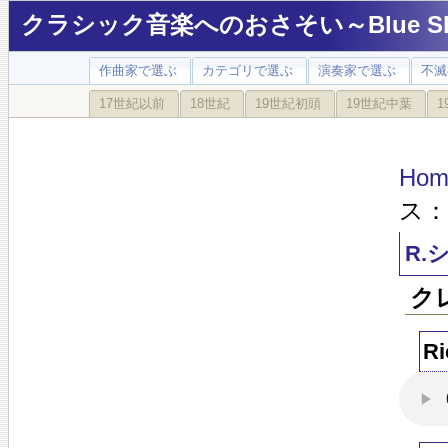
クラシック音楽へのおさそい～Blue Sky
作曲家で選ぶ
カテゴリで選ぶ
演奏家で選ぶ
不滅
17世紀以前
18世紀
19世紀初頭
19世紀中葉
1
Hom
ス：
R.
ク
Ri