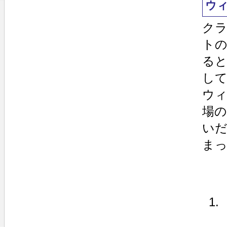
ウ
ク
ト
ると
し
ウ
場の
い
ま