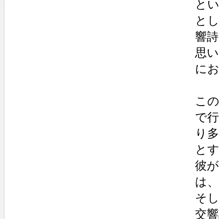
と
と
響
思
に
こ
で
り
と
彼
は
そ
交