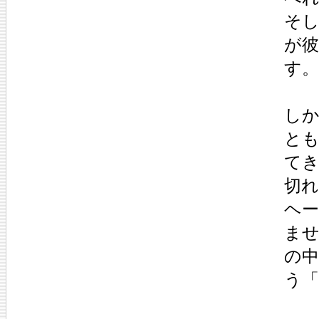
そ
が
す。
し
と
て
切
ヘ
ませ
の
う