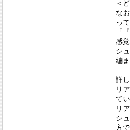
＜ど
な
っ
「
感
シ
編
詳
リア
て
リ
シュ
方で