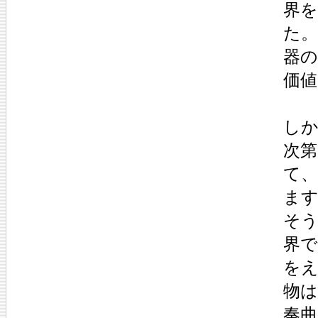
界
た
器
価値
し
次
て
ま
そ
界
を
物は
奏