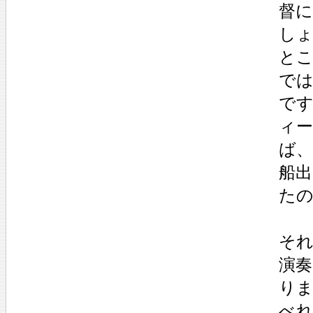
督
し
と
で
で
ィ
ば
船
た
そ
演
り
べ