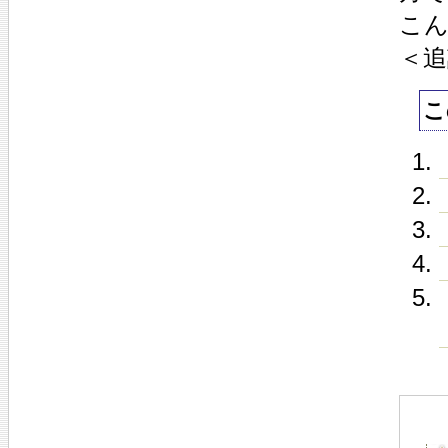
こ
＜追
こ