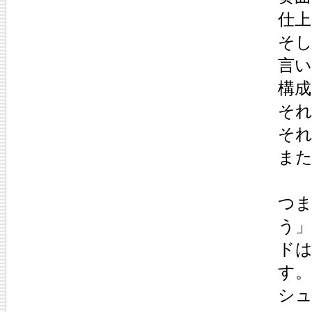
仕
そし
言
構
そ
そ
ま
つ
う
ド
す。
シュ