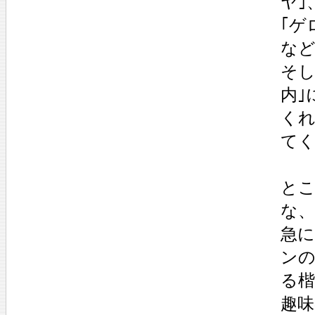
ヤ｣
｢ゲ
など
そし
内｣
くれ
てく
とこ
な、
急に
ンの
る楷
趣