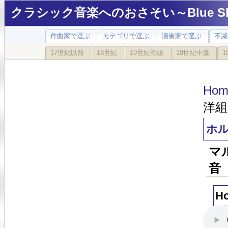
クラシック音楽へのおさそい～Blue Sky
作曲家で選ぶ
カテゴリで選ぶ
演奏家で選ぶ
不滅
17世紀以前
18世紀
19世紀初頭
19世紀中葉
1
Hom
洋組
ホル
マ
音
Ho