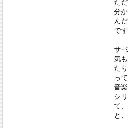
ただ
分
んだ
です
サｰ
気も
たり
っ
音楽
シリ
て、
と、