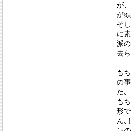
が、
が頭
そ
に素
派
去ら
も
の事
た｡
も
形
ん｡
ンの