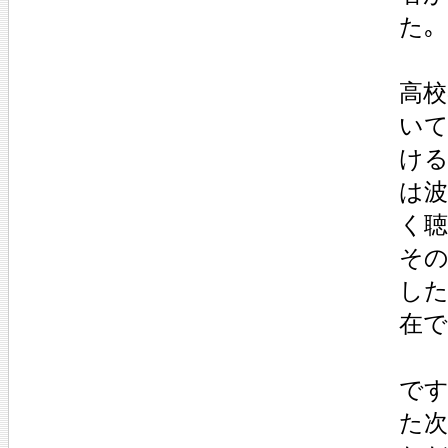
た｡
高
いて
ける
は波
く聴
その
した
在で
で
た次