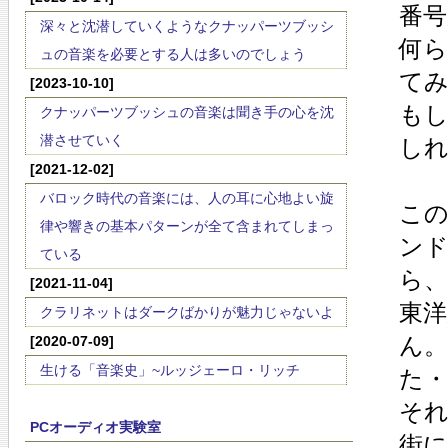
番号
深々と沈潜していくようなクナッパーツブッシ
何
ュの音楽を必要とする人は多いのでしょう
て
[2023-10-10]
も
クナッパーツブッシュの音楽は聞き手の心を沈
潜させていく
し
[2021-12-02]
バロック時代の音楽には、人の耳に心地よい旋
この
律や響きの基本パターンが全て含まれてしまっ
ン
ている
ら
[2021-11-04]
東
クラリネットはダークばかりが魅力じゃないよ
ん。
[2020-07-09]
生ける「音楽史」~ルッジェーロ・リッチ
た
そ
PCオーディオ実験室
街