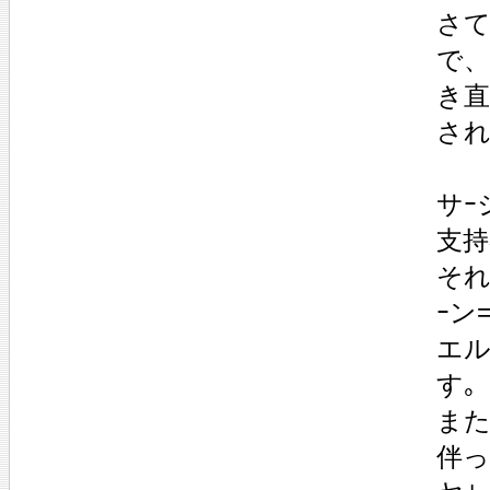
さ
で、
き直
され
サｰ
支持
そ
ｰン
エル
す｡
また
伴っ