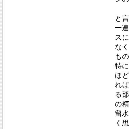
と
一
スに
な
もの
特に
ほど
れ
る
の精
留
く思