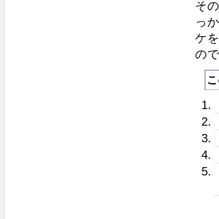
その
っ
ケ
ので
こ