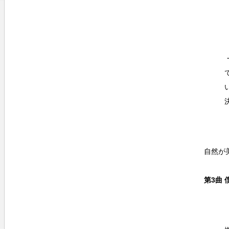
自然が
第3曲