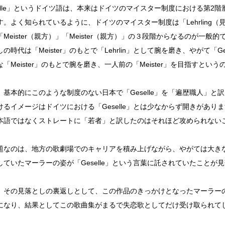
selle」というドイツ語は、本来はドイツのマイスター制度における第2
。よく知られているように、ドイツのマイスター制度は「Lehrling（見習
Meister（親方）」「Meister（親方）」の３段階からなるのが一般的
の時代は「Meister」のもとで「Lehrlin」として腕を磨き、やがて「G
「Meister」のもとで腕を磨き、一人前の「Meister」を目指すと
、基本的にこのような制度のない日本で「Geselle」を「遍歴職人」と
けるイメージはドイツにおける「Geselle」とは少なからず開きがあり
本語ではなくストレートに「若者」と訳したのはそれほど攻められない
題なのは、地方の歌劇場でのキャリアを積み上げながら、やがては大き
していたマーラーの姿が「Geselle」という言葉に託されていたことが
。
、その見落としの裏返しとして、この作品のきっかけとなったマーラー
になり、結果としてこの歌曲集がまるで失恋歌としてだけ受け取られて