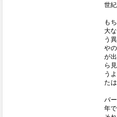
世
もち
大
う異
や
が
ら
う
た
バー
年で
それ