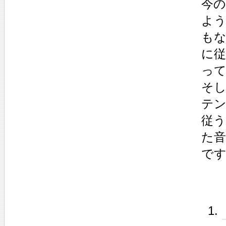
今
よ
も
に
っ
そ
テ
従う
た
で