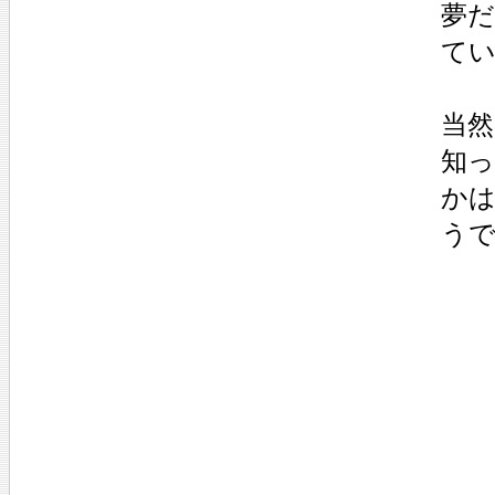
夢
て
当
知
か
う