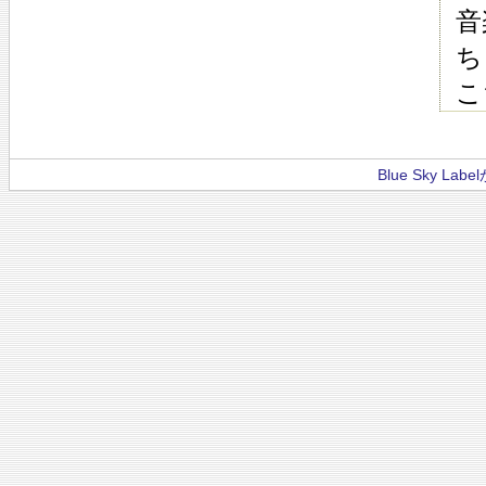
音
ち
こ
Blue Sky La