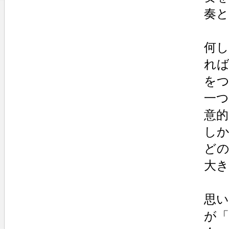
奏
何し
れ
を
一
意
しか
ど
大き
思
が