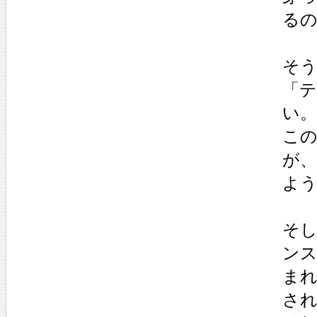
る
そ
「
い
こ
が、
よ
そ
ン
ま
さ