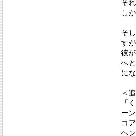
それ
し
そ
す
彼
へ
に
＜追
「く
ー
コ
ヘ