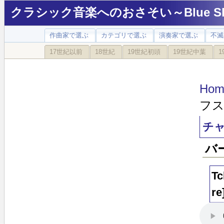
クラシック音楽へのおさそい～Blue Sky
作曲家で選ぶ
カテゴリで選ぶ
演奏家で選ぶ
不滅
17世紀以前
18世紀
19世紀初頭
19世紀中葉
1
Hom
フス
チャ
バ
Tc
re