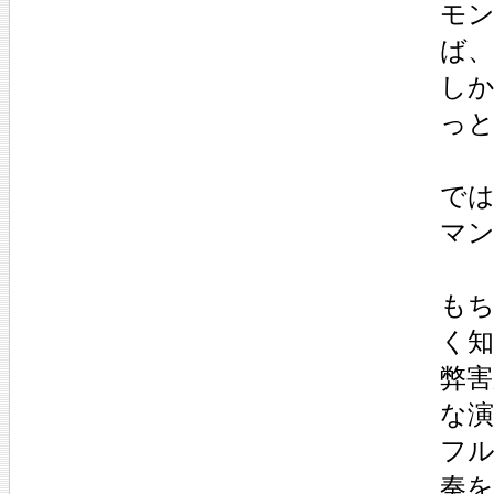
モ
ば
し
っ
では
マン
もち
く
弊害
な演
フ
奏