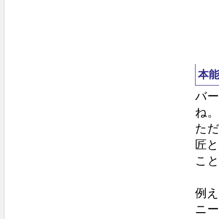
本
バ
ね。
た
匠
こ
例
ニ