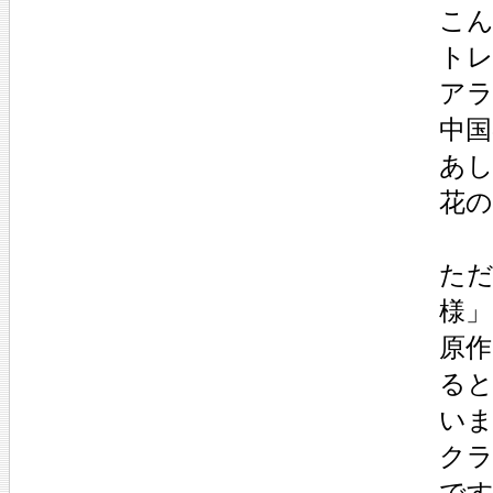
こ
ト
ア
中国
あ
花
た
様」
原
る
い
ク
で