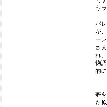
う
バ
が
ー
さ
れ
物
的
夢
た