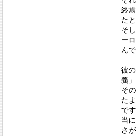
終
た
そ
ー
ん
彼の
義
その
たよ
で
当
さ