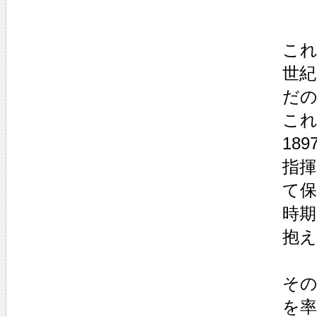
これ
世
だ
こ
18
指揮
て
時期
抱
そ
を率