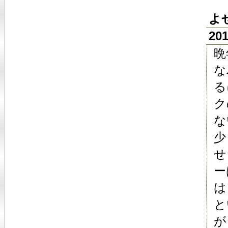
よ
20
晩
な
る
ク
な
少
せ
ー
は
と
が