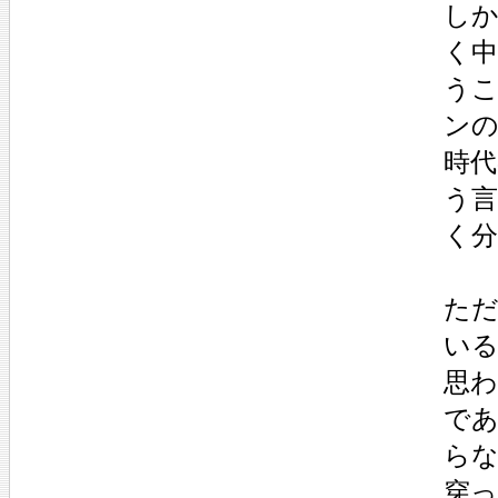
し
く
う
ン
時
う
く
た
い
思
で
ら
穿っ