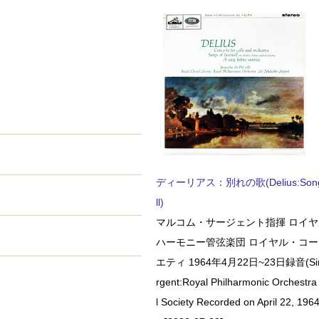
ディーリアス：別れの歌(Delius:Songs 
ll)
マルコム・サージェント指揮 ロイ
ハーモニー管弦楽団 ロイヤル・コ
エティ 1964年4月22日~23日録音(Sir 
rgent:Royal Philharmonic Orchestra
l Society Recorded on April 22, 1964