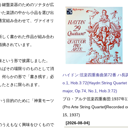
う鍵盤楽器のためのソナタが広
いた楽譜の中から小品を選び出
適宜組み合わせて、ヴァイオリ
新しく書かれた作品が組み合わ
指摘されています。
奏という形で披露しました。
ればその場限りのものとして消
ハイドン:弦楽四重奏曲第72番 ハ長調, O
、何らかの形で「書き残す」必
o.1, Hob.3:72(Haydn:String Quartet
したときに限られます。
major, Op.74, No.1, Hob.3:72)
プロ・アルテ弦楽四重奏団:1937年1
いう目的のために「神童モーツ
(Pro Arte String Quartet]Recorded
15, 1937)
[2026-08-04]
のうえもなく興味をひくもので