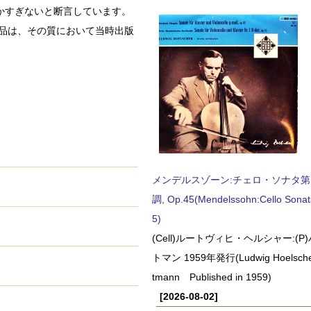
かすぎないと断言しています。
作品は、その質において当時出版
。
メンデルスゾーン:チェロ・ソナタ第
調, Op.45(Mendelssohn:Cello Sonat
5)
(Cell)ルートヴィヒ・ヘルシャー:(
トマン 1959年発行(Ludwig Hoelscher
tmann Published in 1959)
[2026-08-02]