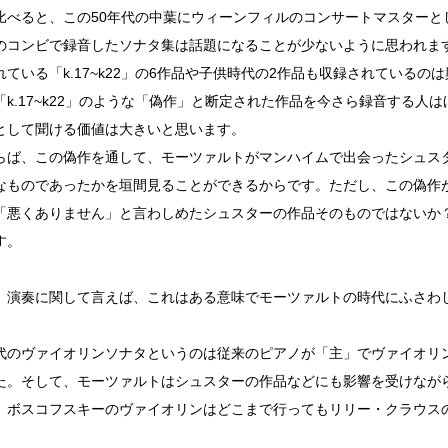
比べると、この50年代の中葉にウィーンフィルのコンサートマスターと
のコンビで録音したソナタ集は話題になることが少ないように思われま
れている「k.17~k22」の6作品や子供時代の2作品も収録されているの
「k.17~k22」のような「偽作」と断定された作品を今さら録音する人
として聞ける価値は大きいと思います。
らば、この偽作を通して、モーツァルトがマンハイムで出会ったシュス
なものであったかを垣間見ることができるからです。ただし、この偽作
「悪くありません」と言わしめたシュスターの作品そのものではないか
す。
、演奏に関して言えば、これはある意味でモーツァルトの時代にふさわ
代のヴァイオリンソナタというのは従来のピアノが「主」でヴァイオリ
た。そして、モーツァルトはシュスターの作品などにも影響を受けなが
、ボスコフスキーのヴァイオリンはどこまで行ってもリリー・クラウス