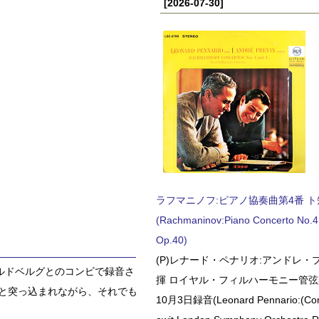
[2026-07-30]
ラフマニノフ:ピアノ協奏曲第4番 ト短調
(Rachmaninov:Piano Concerto No.4 
Op.40)
(P)レナード・ペナリオ:アンドレ・
ルドベルグとのコンビで録音さ
揮 ロイヤル・フィルハーモニー管弦楽
と突っ込まれながら、それでも
10月3日録音(Leonard Pennario:(Con