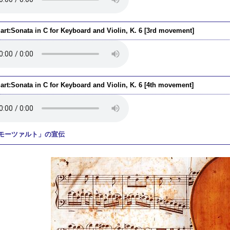
art:Sonata in C for Keyboard and Violin, K. 6 [3rd movement]
art:Sonata in C for Keyboard and Violin, K. 6 [4th movement]
モーツァルト」の宣伝