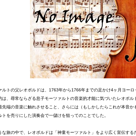
ァルトの父レオポルドは、1763年から1766年までの足かけ4ヶ月ヨー
的は、尋常ならざる息子モーツァルトの音楽的才能に気づいたレオポル
最先端の音楽に触れさせること、さらには（もしかしたらこれが本音か
ルトを売りにした演奏会で一儲けを狙ってのことでした。
うな旅の中で、レオポルドは「神童モーツァルト」をより広く宣伝する