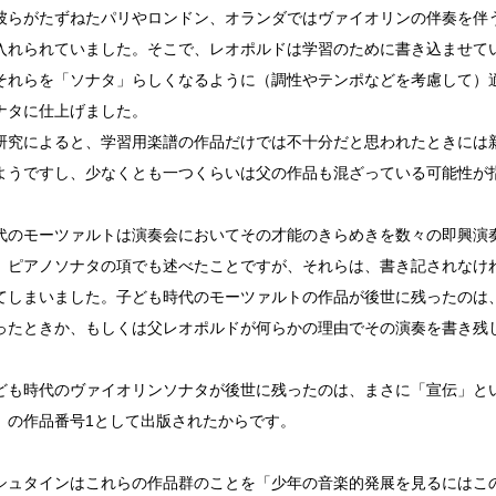
彼らがたずねたパリやロンドン、オランダではヴァイオリンの伴奏を伴
入れられていました。そこで、レオポルドは学習のために書き込ませて
それらを「ソナタ」らしくなるように（調性やテンポなどを考慮して）
ナタに仕上げました。
研究によると、学習用楽譜の作品だけでは不十分だと思われたときには
ようですし、少なくとも一つくらいは父の作品も混ざっている可能性が
代のモーツァルトは演奏会においてその才能のきらめきを数々の即興演
、ピアノソナタの項でも述べたことですが、それらは、書き記されなけ
てしまいました。子ども時代のモーツァルトの作品が後世に残ったのは
ったときか、もしくは父レオポルドが何らかの理由でその演奏を書き残
ども時代のヴァイオリンソナタが後世に残ったのは、まさに「宣伝」と
」の作品番号1として出版されたからです。
シュタインはこれらの作品群のことを「少年の音楽的発展を見るにはこ