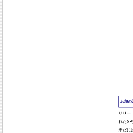
忘却の
リリー
れたS
未だに