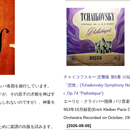
チャイコフスキー:交響曲 第6番 ロ短調,
「悲愴」(Tchaikovsky:Symphony No.6
ロッパ各国を旅行しています。
r, Op.74 "Pathetique")
ドが、その息子の才能を伸ばす
エーリヒ・クライバー指揮 パリ音楽
もしれないのですが）、神童モ
953年10月録音(Erich Kleiber:Paris C
Orchestra Recorded on October, 19
[2026-08-06]
ために楽譜の出版を試みます。