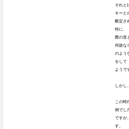
それと
キーと
断定さ
特に、
際の音
何故な
のよう
をして
ようで
しかし
この時
例でし
ですが
す。