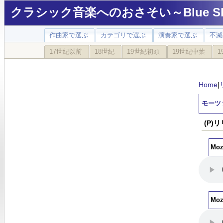
クラシック音楽へのおさそい～Blue Sky
作曲家で選ぶ
カテゴリで選ぶ
演奏家で選ぶ
不滅
17世紀以前
18世紀
19世紀初頭
19世紀中葉
1
Home
|
モーツ
(P)
Moz
Moz