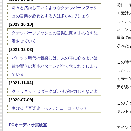
特に、
深々と沈潜していくようなクナッパーツブッシ
く受け
ュの音楽を必要とする人は多いのでしょう
して、
[2023-10-10]
ン・ソ
クナッパーツブッシュの音楽は聞き手の心を沈
最近の
潜させていく
された
[2021-12-02]
バロック時代の音楽には、人の耳に心地よい旋
この時
律や響きの基本パターンが全て含まれてしまっ
しかし
ている
え去っ
[2021-11-04]
要があ
クラリネットはダークばかりが魅力じゃないよ
[2020-07-09]
この子
生ける「音楽史」~ルッジェーロ・リッチ
ァルト
PCオーディオ実験室
アイン