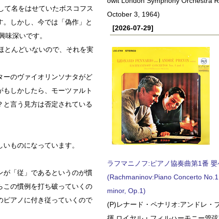
owit London Symphony Orchestra 
して名をはせていたボスコフス
October 3, 1964)
す。しかし、今では「偽作」と
[2026-07-29]
は興味深いです。
はほとんどいないので、それを実
ターのヴァイオリンソナタがど
がもしかしたら、モーツァルト
？と言う見方は否定されている
しいものになっています。
ラフマニノフ:ピアノ協奏曲第1番 嬰ヘ短
ンが「従」であるというのが慣
(Rachmaninov:Piano Concerto No.1 
らこの慣例を打ち破っていくの
minor, Op.1)
のピアノに付き従っていくので
(P)レナード・ペナリオ:アンドレ・
揮 ロイヤル・フィルハーモニー管弦楽