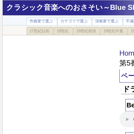
クラシック音楽へのおさそい～Blue Sky
作曲家で選ぶ
カテゴリで選ぶ
演奏家で選ぶ
不滅
17世紀以前
18世紀
19世紀初頭
19世紀中葉
1
Hom
第5
ベー
ド
Be