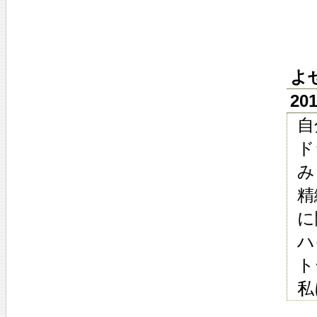
よ
20
自
ド
み
精
に
ハ
ト
私