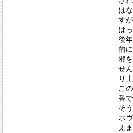
さ
は
す
は
後
的
邪
せ
り
この
番
そう
ホ
え