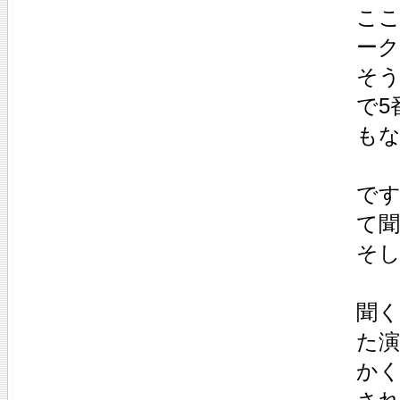
こ
ー
そ
で5
も
で
て
そ
聞
た
か