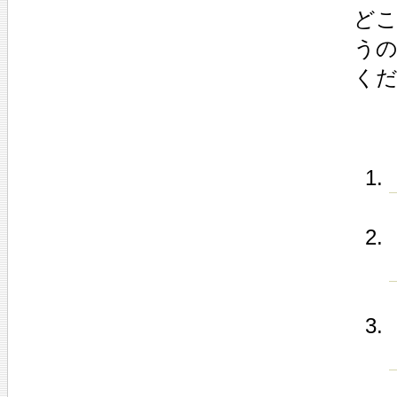
どこ
う
く