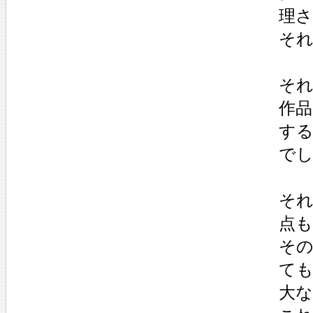
理
そ
そ
作
す
で
そ
点も
その
て
大