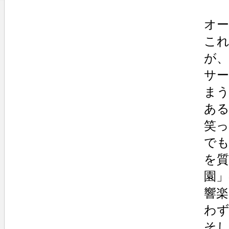
オ
こ
が
サ
まう
あ
笑
で
を質
園
響
わず
そ