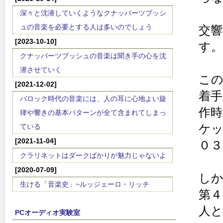
深々と沈潜していくようなクナッパーツブッシ
ュの音楽を必要とする人は多いのでしょう
交響
[2023-10-10]
す。
クナッパーツブッシュの音楽は聞き手の心を沈
潜させていく
こ
[2021-12-02]
着
バロック時代の音楽には、人の耳に心地よい旋
作時
律や響きの基本パターンが全て含まれてしまっ
ケ
ている
[2021-11-04]
０３
クラリネットはダークばかりが魅力じゃないよ
[2020-07-09]
し
生ける「音楽史」~ルッジェーロ・リッチ
第４
人
PCオーディオ実験室