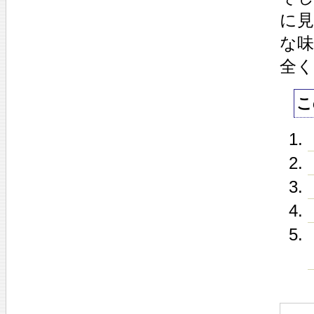
に
な
全
こ