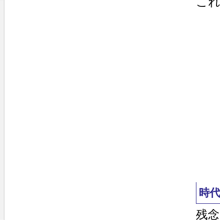
こ
時
残