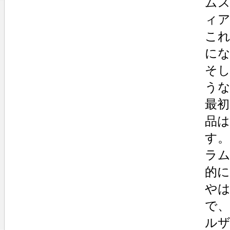
ム
ィア
こ
に
そ
う
最
品
す
ラ
的
や
で
ル