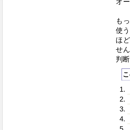
オ
も
使う
ほ
せ
判
こ