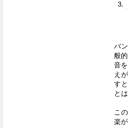
バ
般
音を
え
す
と
この
楽