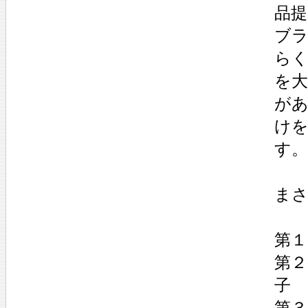
品
ブ
ら
を
が
け
す。
ま
第１
第
子
第３