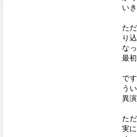
い
た
り
な
最
で
う
異
た
実