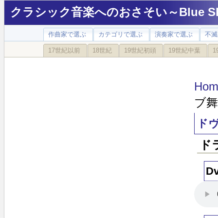
クラシック音楽へのおさそい～Blue Sky
作曲家で選ぶ
カテゴリで選ぶ
演奏家で選ぶ
不滅
17世紀以前
18世紀
19世紀初頭
19世紀中葉
1
Hom
ブ舞
ドヴ
ド
Dv