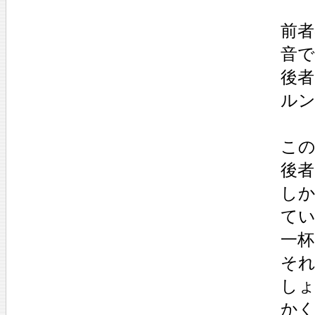
前
音
後
ル
こ
後者
し
て
一
そ
しょ
かく