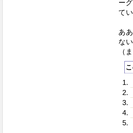
ー
て
あ
な
（ま
こ