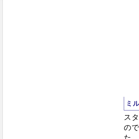
ミル
ス
の
た。