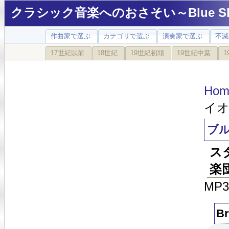
クラシック音楽へのおさそい～Blue Sky
作曲家で選ぶ
カテゴリで選ぶ
演奏家で選ぶ
不滅
17世紀以前
18世紀
19世紀初頭
19世紀中葉
1
Hom
イオ
ブ
ス
楽団
MP
Br