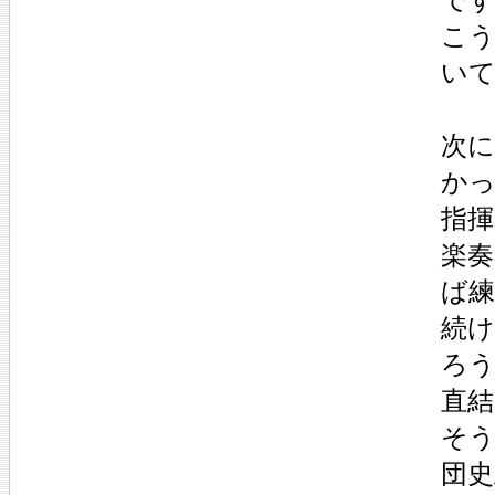
こ
い
次
か
指
楽
ば
続
ろ
直
そう
団