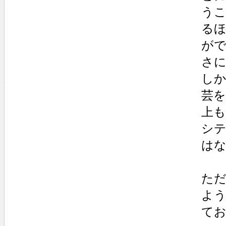
う
る
が
さ
し
芸
上
シ
は
た
よ
て