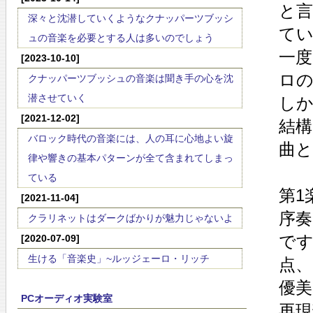
と
深々と沈潜していくようなクナッパーツブッシ
て
ュの音楽を必要とする人は多いのでしょう
一
[2023-10-10]
ロ
クナッパーツブッシュの音楽は聞き手の心を沈
潜させていく
し
[2021-12-02]
結
バロック時代の音楽には、人の耳に心地よい旋
曲
律や響きの基本パターンが全て含まれてしまっ
ている
第1
[2021-11-04]
序
クラリネットはダークばかりが魅力じゃないよ
で
[2020-07-09]
生ける「音楽史」~ルッジェーロ・リッチ
点
優
PCオーディオ実験室
再