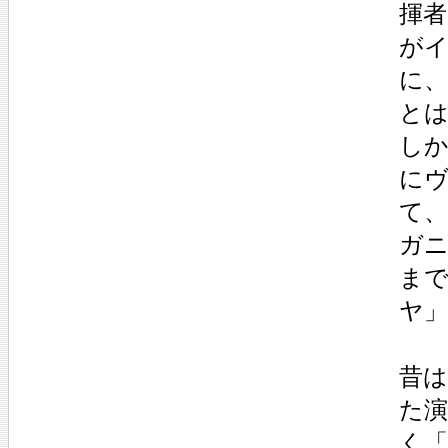
揮
が
に
と
し
に
て
ガ
ま
ヤ
昔
た
く「