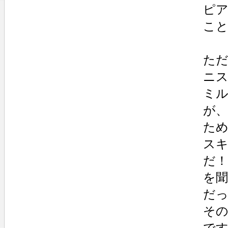
ピ
こ
た
ニ
ミ
が、
た
ス
だ
を
だ
そ
で