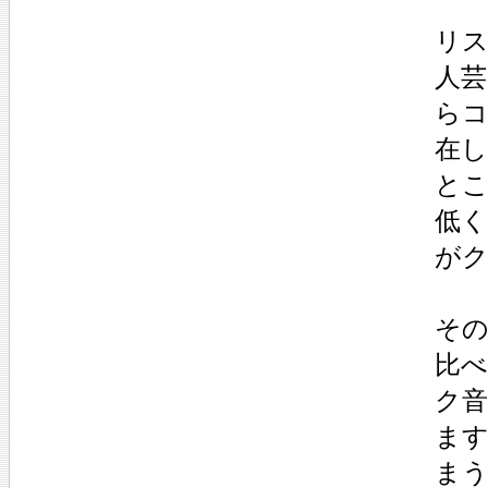
リ
人
ら
在
と
低
が
そ
比
ク
ま
ま