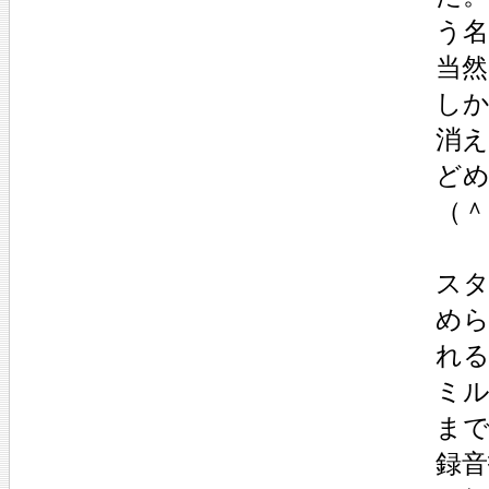
う
当
し
消
ど
（＾
ス
め
れ
ミル
ま
録