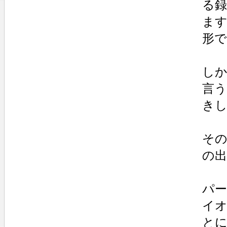
る
ま
形
し
言
き
そ
の
パー
イ
とに