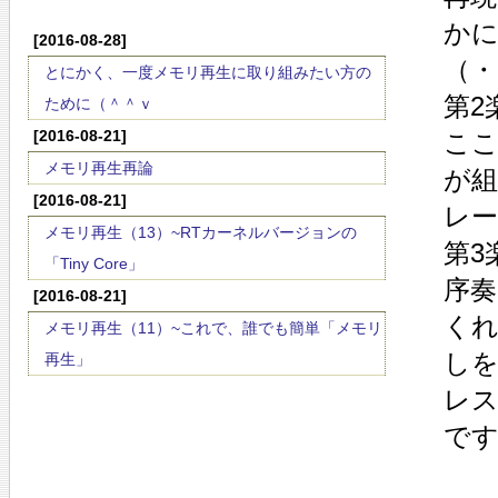
か
[2016-08-28]
（・
とにかく、一度メモリ再生に取り組みたい方の
第2
ために（＾＾ｖ
[2016-08-21]
こ
メモリ再生再論
が
[2016-08-21]
レ
メモリ再生（13）~RTカーネルバージョンの
第3
「Tiny Core」
序
[2016-08-21]
く
メモリ再生（11）~これで、誰でも簡単「メモリ
し
再生」
レ
で