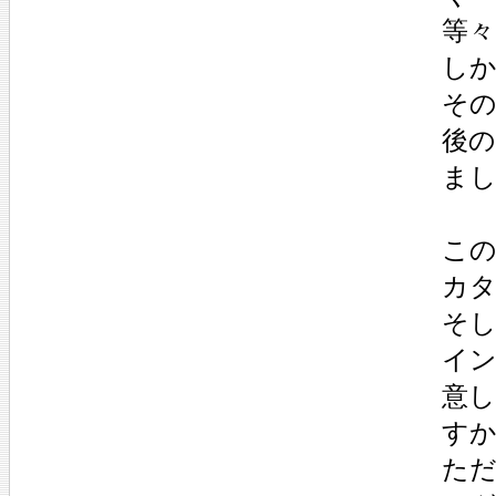
等々
し
そ
後
ま
こ
カ
そ
イン
意
す
た