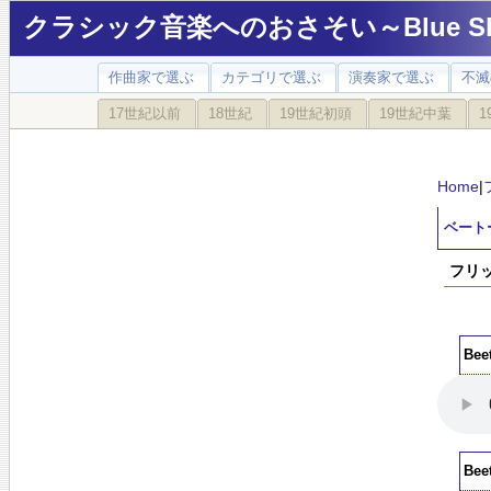
クラシック音楽へのおさそい～Blue Sky
作曲家で選ぶ
カテゴリで選ぶ
演奏家で選ぶ
不滅
17世紀以前
18世紀
19世紀初頭
19世紀中葉
1
Home
|
ベート
フリッ
Be
Be