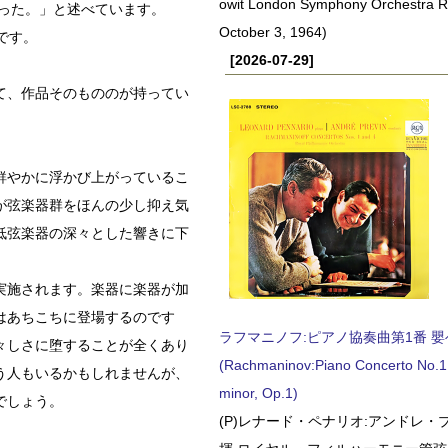
owit London Symphony Orchestra 
った。」と述べています。
October 3, 1964)
です。
[2026-07-29]
て、作品そのもののが持ってい
鮮やかに浮かび上がっているこ
が弦楽器群をほんの少し抑え気
低弦楽器の深々とした響きに下
実施されます。楽器に楽器が加
はあちこちに登場するのです
ラフマニノフ:ピアノ協奏曲第1番 嬰ヘ短
々しさに堕することが全くあり
(Rachmaninov:Piano Concerto No.1 
う人もいるかもしれませんが、
minor, Op.1)
でしょう。
(P)レナード・ペナリオ:アンドレ・