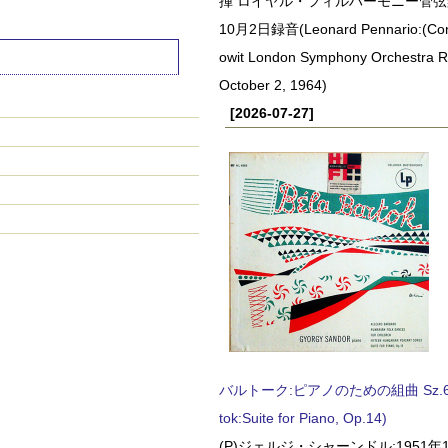
揮 ロイヤル・フィルハーモニー管弦楽
10月2日録音(Leonard Pennario:(Con
owit London Symphony Orchestra 
October 2, 1964)
[2026-07-27]
バルトーク:ピアノのための組曲 Sz.62 
tok:Suite for Piano, Op.14)
(P)ジェルジ・シャーンドル:1951年1