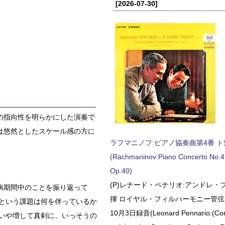
[2026-07-30]
の指向性を明らかにした演奏で
は悠然としたスケール感の方に
ラフマニノフ:ピアノ協奏曲第4番 ト短調
(Rachmaninov:Piano Concerto No.4 
Op.40)
(P)レナード・ペナリオ:アンドレ・
病期間中のことを振り返って
揮 ロイヤル・フィルハーモニー管弦楽
という課題は何を伴っているか
10月3日録音(Leonard Pennario:(Con
いや増して真剣に、いっそうの