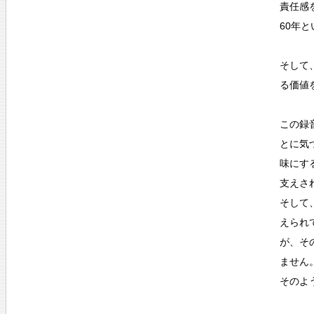
責任感
60年
そして
る価値
この録
とに気
味にす
支えさ
そして
えられ
が、そ
ません
そのよ