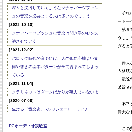
深々と沈潜していくようなクナッパーツブッシ
それに
ュの音楽を必要とする人は多いのでしょう
ートー
[2023-10-10]
第９で
クナッパーツブッシュの音楽は聞き手の心を沈
うしよ
潜させていく
ぎると
[2021-12-02]
バロック時代の音楽には、人の耳に心地よい旋
偉大な
律や響きの基本パターンが全て含まれてしまっ
人格破
ている
最晩年
[2021-11-04]
破綻者
クラリネットはダークばかりが魅力じゃないよ
[2020-07-09]
不幸と
生ける「音楽史」~ルッジェーロ・リッチ
偉大な
PCオーディオ実験室
この交