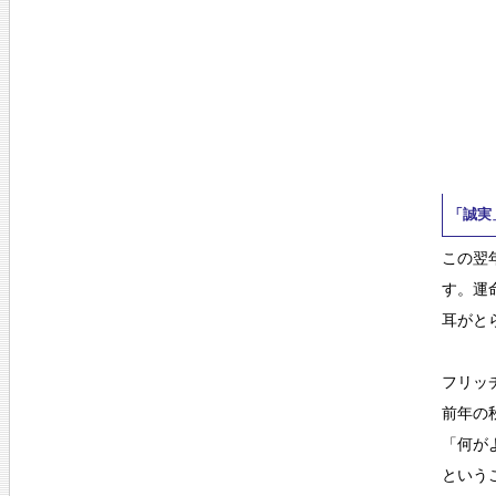
「誠実
この翌
す。運
耳がと
フリッ
前年の
「何が
という