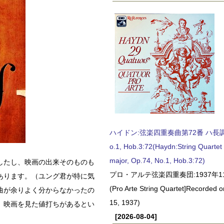
ハイドン:弦楽四重奏曲第72番 ハ長調, O
o.1, Hob.3:72(Haydn:String Quartet
major, Op.74, No.1, Hob.3:72)
したし、映画の出来そのものも
プロ・アルテ弦楽四重奏団:1937年1
あります。（ユング君が特に気
(Pro Arte String Quartet]Recorded
曲が余りよく分からなかったの
15, 1937)
、映画を見た値打ちがあるとい
[2026-08-04]