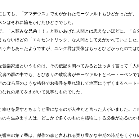
しても、「アマデウス」でえがかれたモーツァルトもひどかったが、
ベンはそれに輪をかけたひどさでした。
、「人類みな兄弟！！」と歌いあげた人間とは思えないほどに、「自
うもないほどの「エキセントリック」な人間としてえがかれていました
言う声もあったようですが、ユング君は実像はもっとひどかったのでは
音楽家達というものは、その伝記を調べてみるとはっきり言って「人
綻者の群の中でも、とびきりの破綻者がモーツァルトとベートーベンで
のぼろ屑のような格好でお疾呼を垂れ流して地面にうずくまるベート
のなれの果てをえがいて見事なものでした。
幸せを足すとちょうど零になるのが人生だと言った人がいました。こ
ものを生み出す人は、どこかで多くのものを犠牲にする必要があるのか
響曲の第７番は、傑作の森と言われる実り豊かな中期の時期をくぐり