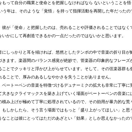
をもって自分の職業と使命とを把握しなければなら ないということを悟
という年は、そのような「覚悟」を持って指揮活動を再開した年だったの
、彼が「使命」と把握したのは、売れることや評価されることではなく
をいかにして再創造できるかの一点だったのではないかと思います。
音にしっかりと耳を傾ければ、悠然としたテンポの中で音楽の折り目が
づきます。楽器間のバランス感覚が絶妙で、管楽器の印象的なフレーズ
ることでクッキリと浮かび上がらせています。そして、その弦楽器群も
れることで、厚みのあるしなやかさを失うことがありません。
、ベートーベンの音楽を特徴づけるデュナーミクの拡大も非常に丁寧に
て大きなクライマックスを築き上げていく場面がベートーベンの音楽に
の積み上げが極めて丁寧に処理されているので、その効用が暴力的な荒
。もしかしたら、そう言う場面ではもっと「盛り上がってほしい」と思
うなことは彼にとってはただのあざとい「効果」としか思えなかったの