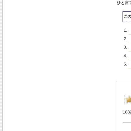
ひと言
こ
188