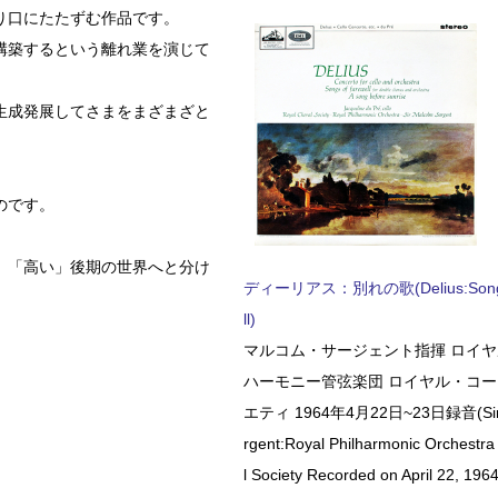
り口にたたずむ作品です。
構築するという離れ業を演じて
生成発展してさまをまざまざと
のです。
」「高い」後期の世界へと分け
ディーリアス：別れの歌(Delius:Songs 
ll)
マルコム・サージェント指揮 ロイ
ハーモニー管弦楽団 ロイヤル・コ
エティ 1964年4月22日~23日録音(Sir 
rgent:Royal Philharmonic Orchestra
l Society Recorded on April 22, 1964