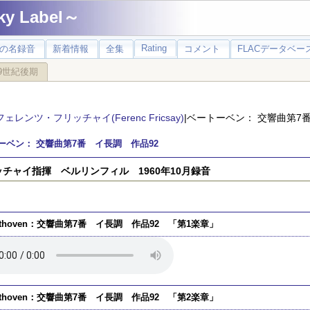
 Label～
Rating
の名録音
新着情報
全集
コメント
FLACデータベース
9世紀後期
フェレンツ・フリッチャイ(Ferenc Fricsay)
|ベートーベン： 交響曲第7
ーベン： 交響曲第7番 イ長調 作品92
チャイ指揮 ベルリンフィル 1960年10月録音
ethoven：交響曲第7番 イ長調 作品92 「第1楽章」
ethoven：交響曲第7番 イ長調 作品92 「第2楽章」