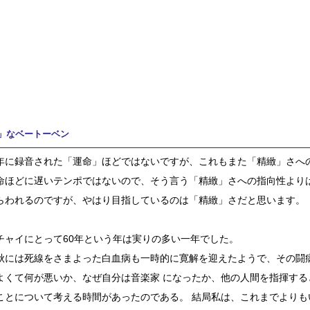
」なベートーベン
年に録音された「運命」ほどではないですが、これもまた「精緻」さへ
命ほどに遅いテンポではないので、そう言う「精緻」さへの指向性より
らわれるのですが、やはり目指しているのは「精緻」さだと思います。
チャイにとって60年という年は実りの多い一年でした。
秋には死線をさまよった白血病も一時的に寛解を迎えたようで、その闘
よくて何が悪いか、なぜ自分は音楽家 になったか、他の人間を指揮する
ことについて考える時間があったのである。 結局私は、これまでよりも