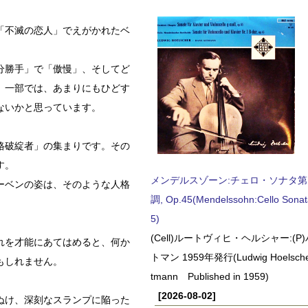
「不滅の恋人」でえがかれたベ
分勝手」で「傲慢」、そしてど
。一部では、あまりにもひどす
ないかと思っています。
格破綻者」の集まりです。その
す。
メンデルスゾーン:チェロ・ソナタ第
ーベンの姿は、そのような人格
調, Op.45(Mendelssohn:Cello Sonat
5)
(Cell)ルートヴィヒ・ヘルシャー:(
れを才能にあてはめると、何か
トマン 1959年発行(Ludwig Hoelscher
もしれません。
tmann Published in 1959)
[2026-08-02]
ぬけ、深刻なスランプに陥った