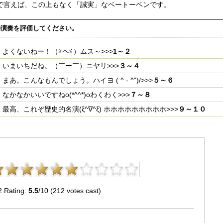
で言えば、この上もなく「誠実」なベートーベンです。
の演奏を評価してください。
よくないねー！（≧ヘ≦）ムス～>>>
1～２
いまいちだね。（￣ー￣）ニヤリ>>>
３～４
まあ。こんなもんでしょう。ハイヨ ( ^ - ^")/>>>
５～６
なかなかいいですねo(*^^*)oわくわく>>>
７～８
最高、これぞ歴史的名演(ξ^∇^ξ) ホホホホホホホホホ>>>
９～１０
2 Rating:
5.5
/10 (212 votes cast)