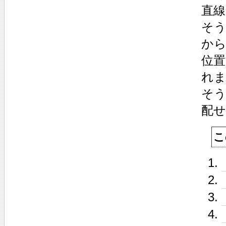
直
そ
か
位
れ
そう
配
こ