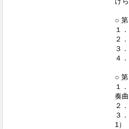
げ
○ 
１．
２．
３．
４．
○ 
１．
奏曲
２．
３．
1）