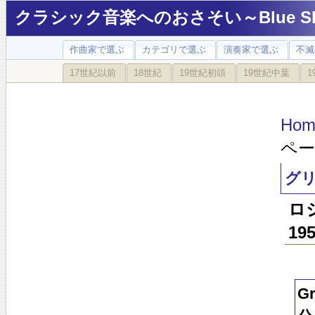
クラシック音楽へのおさそい～Blue Sky
作曲家で選ぶ
カテゴリで選ぶ
演奏家で選ぶ
不滅
17世紀以前
18世紀
19世紀初頭
19世紀中葉
1
Hom
ペー
グリ
ロ
19
G