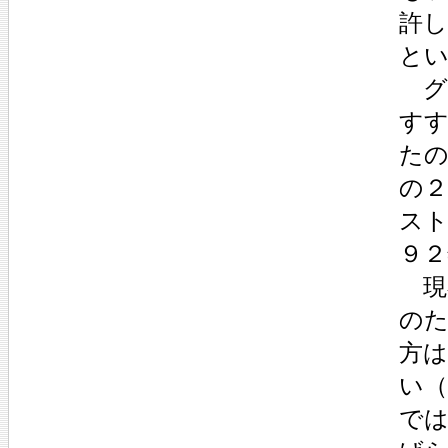
許
とい
グ
す
た
の２
スト
９２
現
の
方
い
で