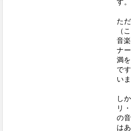
す。
た
（こ
音
ナ
満
で
い
し
リ
の
は