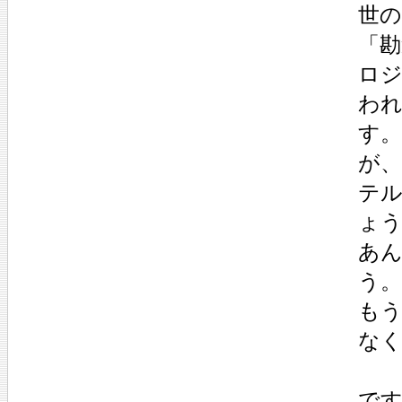
世
「勘
ロ
わ
す
が、
テ
ょ
あ
う。
も
なく
で