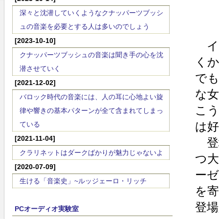
深々と沈潜していくようなクナッパーツブッシ
ュの音楽を必要とする人は多いのでしょう
[2023-10-10]
イ
クナッパーツブッシュの音楽は聞き手の心を沈
く
潜させていく
で
[2021-12-02]
な
バロック時代の音楽には、人の耳に心地よい旋
こ
律や響きの基本パターンが全て含まれてしまっ
は
ている
[2021-11-04]
登
クラリネットはダークばかりが魅力じゃないよ
つ
[2020-07-09]
ー
生ける「音楽史」~ルッジェーロ・リッチ
を
登場
PCオーディオ実験室