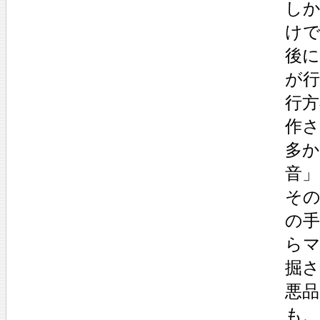
し
けで
後
が
行
作
多
音
そ
の
ら
掘さ
悪
も