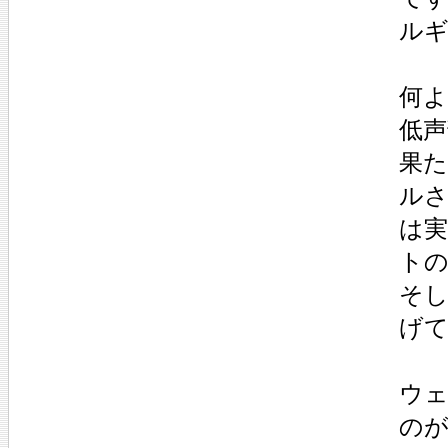
ル
何
低
果
ル
は
ト
そ
げ
ウ
の