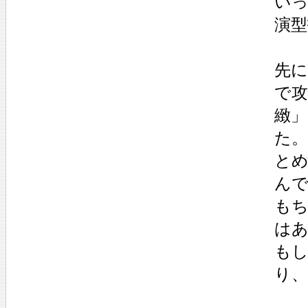
い
演
先
で
緻
た。
と
ん
も
は
も
り