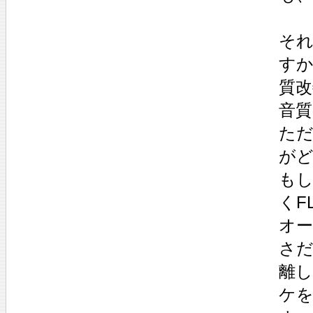
そ
す
質
音質
ただ
が
も
くF
オ
さ
離
ケ