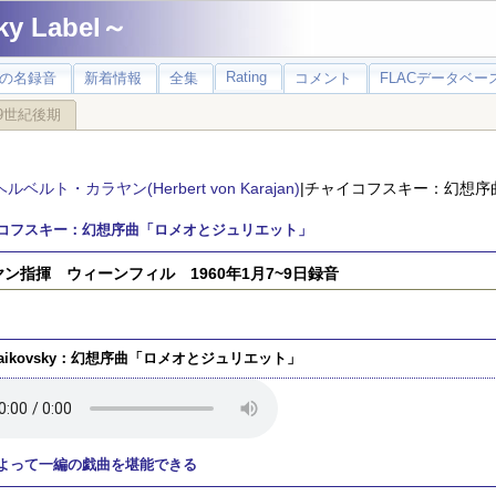
 Label～
Rating
の名録音
新着情報
全集
コメント
FLACデータベース
9世紀後期
ヘルベルト・カラヤン(Herbert von Karajan)
|チャイコフスキー：幻想序
コフスキー：幻想序曲「ロメオとジュリエット」
ン指揮 ウィーンフィル 1960年1月7~9日録音
haikovsky：幻想序曲「ロメオとジュリエット」
よって一編の戯曲を堪能できる