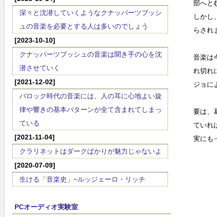
部へと
深々と沈潜していくようなクナッパーツブッシ
しかし
ュの音楽を必要とする人は多いのでしょう
らされ
[2023-10-10]
クナッパーツブッシュの音楽は聞き手の心を沈
音楽は
潜させていく
れ切れ
[2021-12-02]
ジョに
バロック時代の音楽には、人の耳に心地よい旋
律や響きの基本パターンが全て含まれてしまっ
要は、
ている
ていれ
[2021-11-04]
実にも
クラリネットはダークばかりが魅力じゃないよ
[2020-07-09]
生ける「音楽史」~ルッジェーロ・リッチ
PCオーディオ実験室