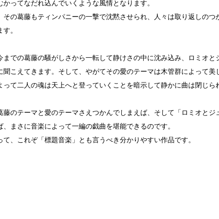
むかってなだれ込んでいくような風情となります。
、その葛藤もティンパニーの一撃で沈黙させられ、人々は取り返しのつ
ます。
今までの葛藤の騒がしさから一転して静けさの中に沈み込み、ロミオと
に聞こえてきます。そして、やがてその愛のテーマは木管群によって美
よって二人の魂は天上へと登っていくことを暗示して静かに曲は閉じら
葛藤のテーマと愛のテーマさえつかんでしまえば、そして「ロミオとジ
ば、まさに音楽によって一編の戯曲を堪能できるのです。
って、これぞ「標題音楽」とも言うべき分かりやすい作品です。