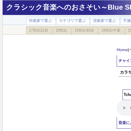
クラシック音楽へのおさそい～Blue Sky
作曲家で選ぶ
カテゴリで選ぶ
演奏家で選ぶ
不滅
17世紀以前
18世紀
19世紀初頭
19世紀中葉
1
Home
|
チャイ
カラヤ
Tc
音楽に