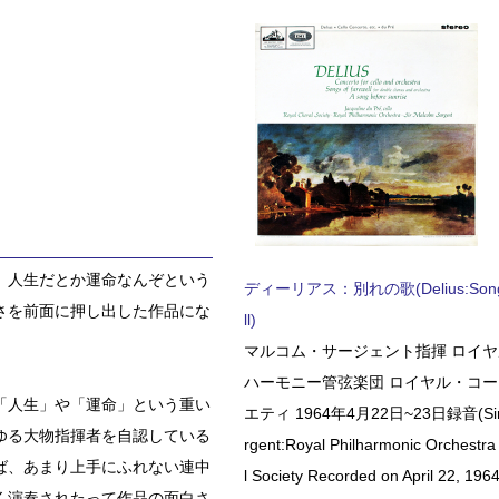
、人生だとか運命なんぞという
ディーリアス：別れの歌(Delius:Songs 
さを前面に押し出した作品にな
ll)
マルコム・サージェント指揮 ロイ
ハーモニー管弦楽団 ロイヤル・コ
「人生」や「運命」という重い
エティ 1964年4月22日~23日録音(Sir 
ゆる大物指揮者を自認している
rgent:Royal Philharmonic Orchestra
ば、あまり上手にふれない連中
l Society Recorded on April 22, 1964
く演奏されたって作品の面白さ