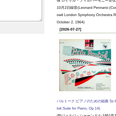
揮 ロイヤル・フィルハーモニー管弦楽
10月2日録音(Leonard Pennario:(Con
owit London Symphony Orchestra 
October 2, 1964)
[2026-07-27]
バルトーク:ピアノのための組曲 Sz.62 
tok:Suite for Piano, Op.14)
(P)ジェルジ・シャーンドル:1951年1