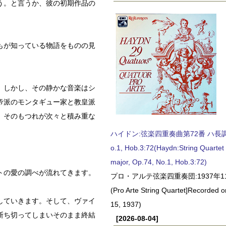
う。と言うか、彼の初期作品の
もが知っている物語をものの見
。しかし、その静かな音楽はシ
帝派のモンタギュー家と教皇派
、そのもつれが次々と積み重な
ハイドン:弦楽四重奏曲第72番 ハ長調, O
o.1, Hob.3:72(Haydn:String Quartet
major, Op.74, No.1, Hob.3:72)
トの愛の調べが流れてきます。
プロ・アルテ弦楽四重奏団:1937年1
(Pro Arte String Quartet]Recorded
していきます。そして、ヴァイ
15, 1937)
断ち切ってしまいそのまま終結
[2026-08-04]