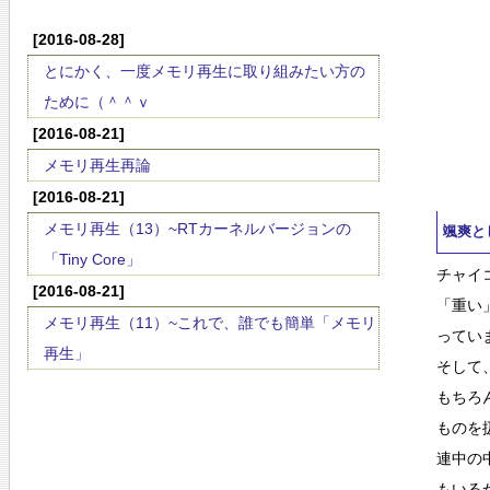
[2016-08-28]
とにかく、一度メモリ再生に取り組みたい方の
ために（＾＾ｖ
[2016-08-21]
メモリ再生再論
[2016-08-21]
メモリ再生（13）~RTカーネルバージョンの
颯爽と
「Tiny Core」
チャイ
[2016-08-21]
「重い
メモリ再生（11）~これで、誰でも簡単「メモリ
ってい
再生」
そして
もちろ
ものを
連中の
もいる