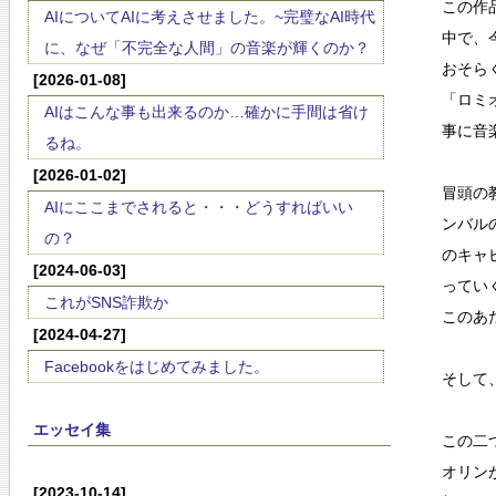
この作
AIについてAIに考えさせました。~完璧なAI時代
中で、
に、なぜ「不完全な人間」の音楽が輝くのか？
おそら
[2026-01-08]
「ロミ
AIはこんな事も出来るのか…確かに手間は省け
事に音
るね。
[2026-01-02]
冒頭の
AIにここまでされると・・・どうすればいい
ンバル
の？
のキャ
[2024-06-03]
ってい
これがSNS詐欺か
このあ
[2024-04-27]
Facebookをはじめてみました。
そして
エッセイ集
この二
オリン
[2023-10-14]