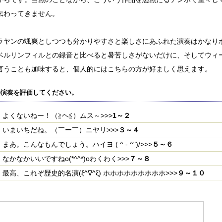
伝わってきません。
ラヤンの颯爽としつつも分かりやすさと楽しさにあふれた演奏はかなり
ベルリンフィルとの録音と比べると暑苦しさがないだけに、そしてウィ
言うことも加味すると、個人的にはこちらの方が好ましく思えます。
の演奏を評価してください。
よくないねー！（≧ヘ≦）ムス～>>>
1～２
いまいちだね。（￣ー￣）ニヤリ>>>
３～４
まあ。こんなもんでしょう。ハイヨ ( ^ - ^")/>>>
５～６
なかなかいいですねo(*^^*)oわくわく>>>
７～８
最高、これぞ歴史的名演(ξ^∇^ξ) ホホホホホホホホホ>>>
９～１０