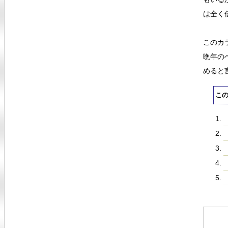
は全く
このカ
晩年の
めると
こ