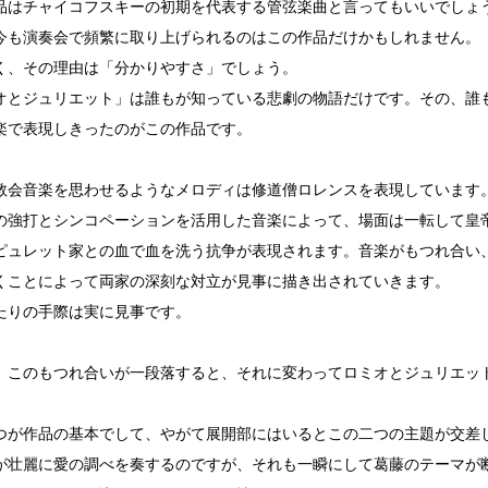
品はチャイコフスキーの初期を代表する管弦楽曲と言ってもいいでしょ
今も演奏会で頻繁に取り上げられるのはこの作品だけかもしれません。
く、その理由は「分かりやすさ」でしょう。
オとジュリエット」は誰もが知っている悲劇の物語だけです。その、誰
楽で表現しきったのがこの作品です。
教会音楽を思わせるようなメロディは修道僧ロレンスを表現しています
の強打とシンコペーションを活用した音楽によって、場面は一転して皇
ピュレット家との血で血を洗う抗争が表現されます。音楽がもつれ合い
くことによって両家の深刻な対立が見事に描き出されていきます。
たりの手際は実に見事です。
、このもつれ合いが一段落すると、それに変わってロミオとジュリエッ
つが作品の基本でして、やがて展開部にはいるとこの二つの主題が交差
が壮麗に愛の調べを奏するのですが、それも一瞬にして葛藤のテーマが