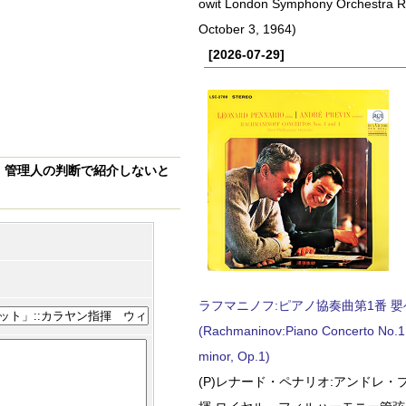
owit London Symphony Orchestra 
October 3, 1964)
[2026-07-29]
、
管理人の判断で紹介しないと
ラフマニノフ:ピアノ協奏曲第1番 嬰ヘ短
(Rachmaninov:Piano Concerto No.1 
minor, Op.1)
(P)レナード・ペナリオ:アンドレ・