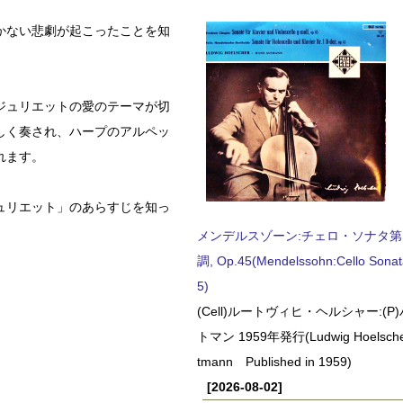
かない悲劇が起こったことを知
ジュリエットの愛のテーマが切
しく奏され、ハープのアルペッ
れます。
ュリエット」のあらすじを知っ
メンデルスゾーン:チェロ・ソナタ第
調, Op.45(Mendelssohn:Cello Sonat
5)
(Cell)ルートヴィヒ・ヘルシャー:(
トマン 1959年発行(Ludwig Hoelscher
tmann Published in 1959)
[2026-08-02]