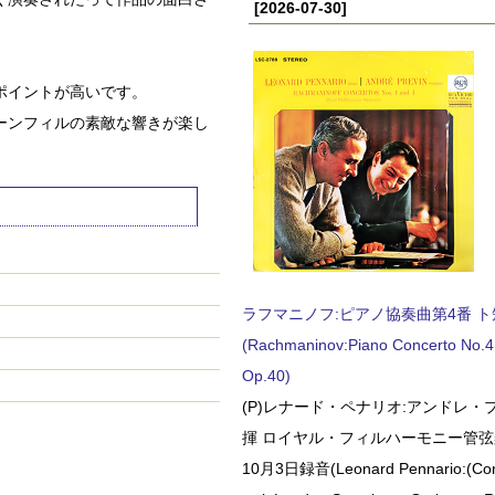
[2026-07-30]
ポイントが高いです。
ーンフィルの素敵な響きが楽し
ラフマニノフ:ピアノ協奏曲第4番 ト短調
(Rachmaninov:Piano Concerto No.4 
Op.40)
(P)レナード・ペナリオ:アンドレ・
揮 ロイヤル・フィルハーモニー管弦楽
10月3日録音(Leonard Pennario:(Con