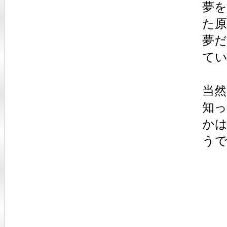
夢
た
夢
て
当
知
か
う