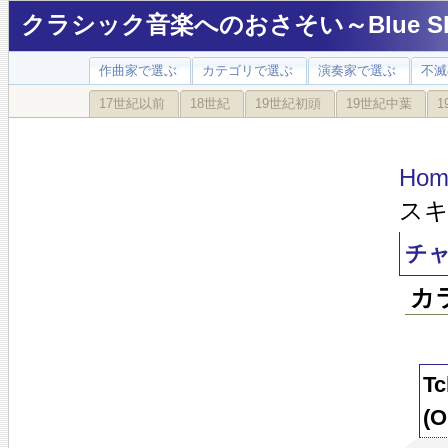
クラシック音楽へのおさそい～Blue Sky
作曲家で選ぶ
カテゴリで選ぶ
演奏家で選ぶ
不滅
17世紀以前
18世紀
19世紀初頭
19世紀中葉
1
Hom
スキ
チャ
カ
T
(O