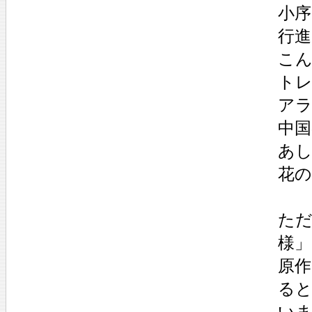
小序
行進
こ
ト
ア
中国
あ
花
た
様」
原
る
い