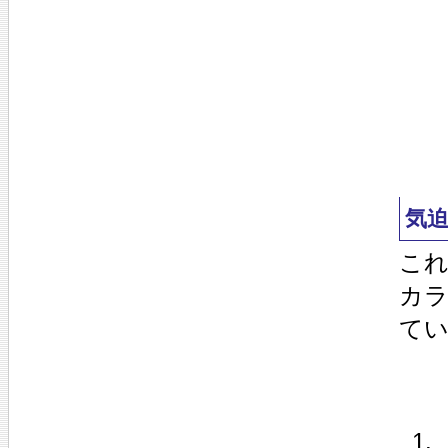
気
こ
カラ
て