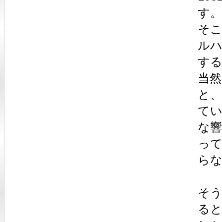
す。
そ
ル
す
当然
と、
てい
な
っ
ら
そう
る