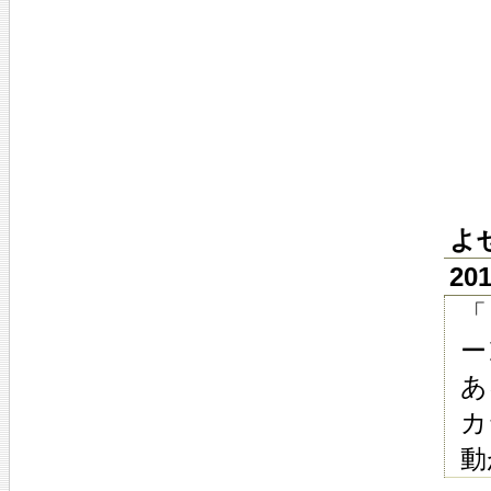
よ
20
「
ー
あ
カ
動