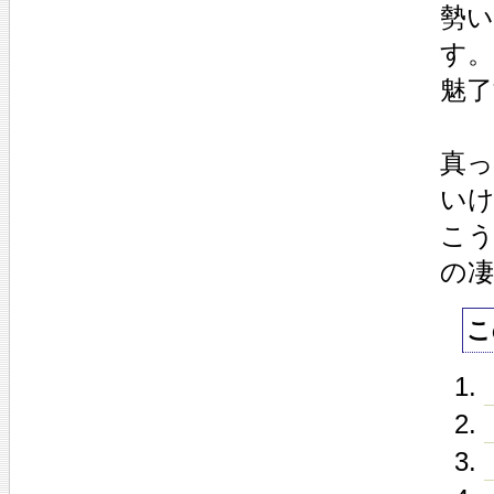
勢
す
魅
真
い
こ
の
こ