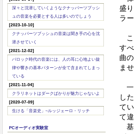
盛
深々と沈潜していくようなクナッパーツブッシ
ュの音楽を必要とする人は多いのでしょう
ラ
[2023-10-10]
クナッパーツブッシュの音楽は聞き手の心を沈
こ
潜させていく
す
[2021-12-02]
曲
バロック時代の音楽には、人の耳に心地よい旋
ま
律や響きの基本パターンが全て含まれてしまっ
ている
[2021-11-04]
一
クラリネットはダークばかりが魅力じゃないよ
し
[2020-07-09]
て
生ける「音楽史」~ルッジェーロ・リッチ
て
基
PCオーディオ実験室