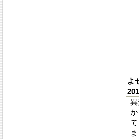
よ
20
異
か
て
ま