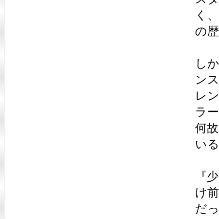
く
の
しか
ン
レ
ラ
何
い
『少
け
だ