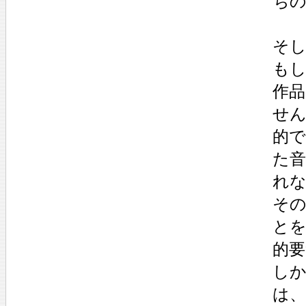
ち
そ
も
作
せ
的
た
れ
そ
と
的要
し
は