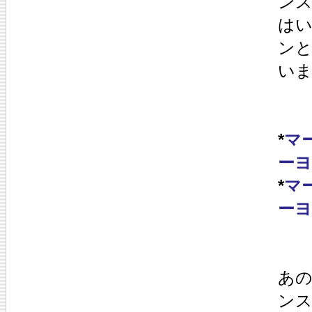
ンス
は
ンと
い
*
マ
ーヨ
*
マ
ーヨ
あ
ン