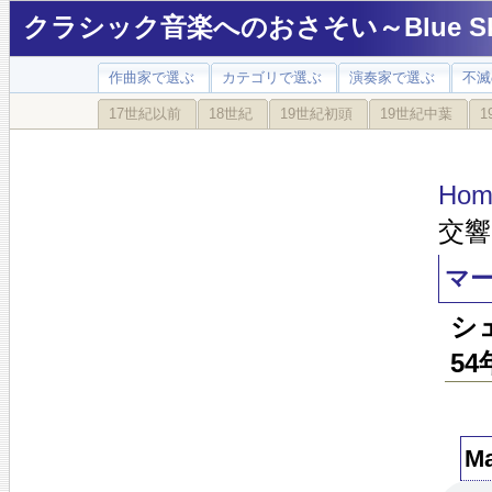
クラシック音楽へのおさそい～Blue Sky
作曲家で選ぶ
カテゴリで選ぶ
演奏家で選ぶ
不滅
17世紀以前
18世紀
19世紀初頭
19世紀中葉
1
Hom
交響
マ
シ
5
M