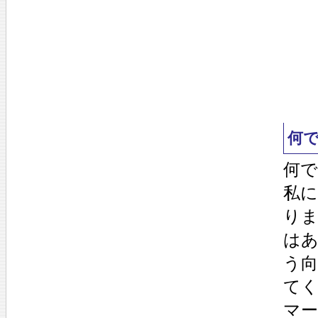
何
何
私
り
は
う
て
マ