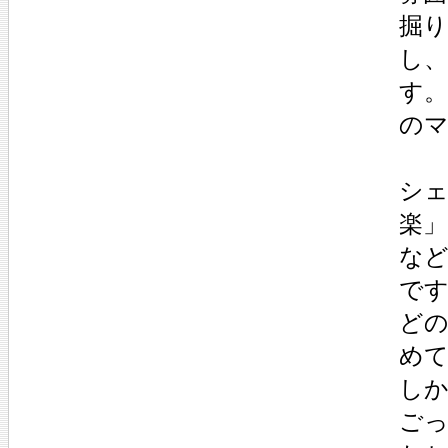
掘
し
す
の
シ
楽
な
で
ど
め
し
ご