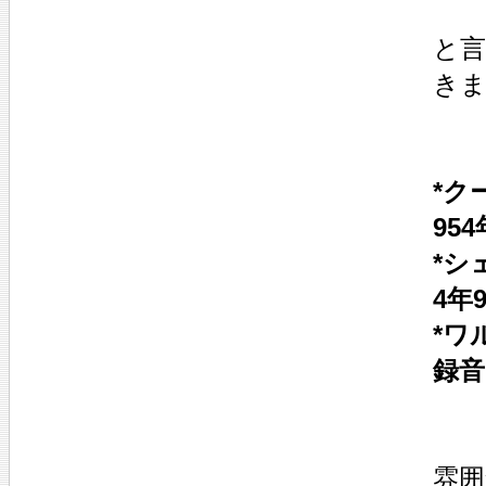
と言
き
*ク
95
*シ
4年
*ワ
録音
雰囲