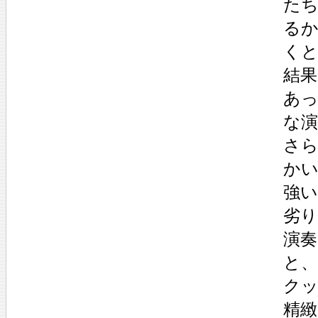
た
る
く
結
あ
な
さ
か
強
劣
演
と、
ク
精