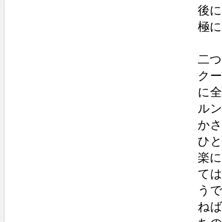
後
極
二
ク
に全
ル
か
ひ
楽
て
う
ね