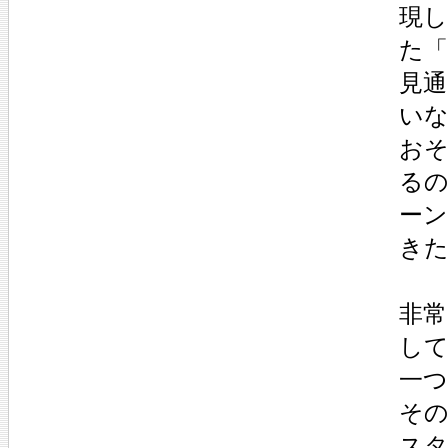
現
た
見
い
お
るの
ー
き
非
して
一つ
その
スタ