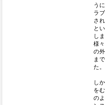
うに
ラ
さ
と
しま
様
の
ま
た。
し
を
の