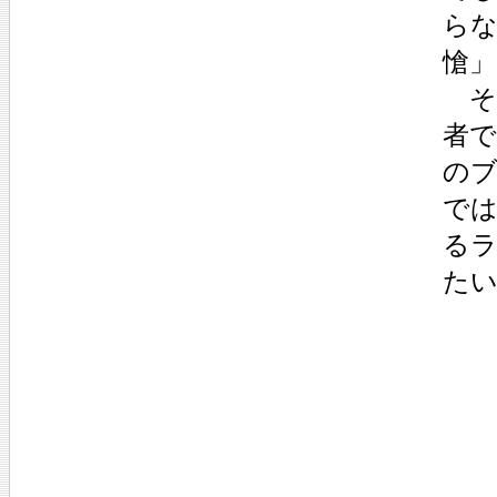
ら
愴
そ
者
の
で
る
た