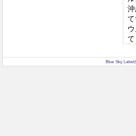
沖
て
ウ
て
Blue Sky La