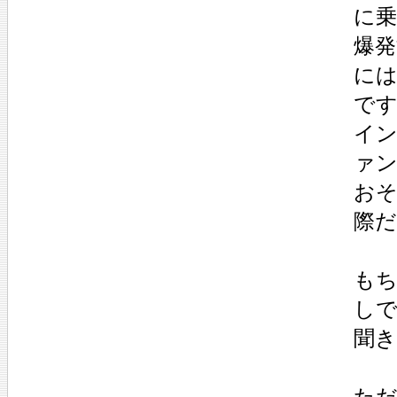
に
爆発
に
で
イ
ァ
お
際
も
し
聞
た