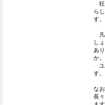
狂
ら
す。
凡
し
あ
か。
ユ
す。
な
長
ま