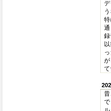
デ
う
特
通
録
以
っ
が
て
20
昔
で
ル