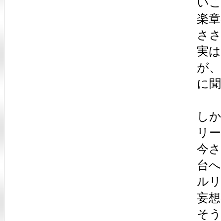
いこ
楽
さ
実は
が
に
しか
リー
今さ
台へ
ル
妄
そ