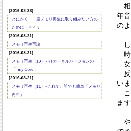
相
[2016-08-28]
年
とにかく、一度メモリ再生に取り組みたい方の
の
ために（＾＾ｖ
[2016-08-21]
し
メモリ再生再論
[2016-08-21]
時
メモリ再生（13）~RTカーネルバージョンの
女
「Tiny Core」
反
[2016-08-21]
い
メモリ再生（11）~これで、誰でも簡単「メモリ
こ
再生」
ま
や