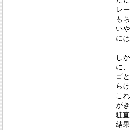
レ
も
い
に
しか
に
ゴ
ら
こ
が
粧直
結