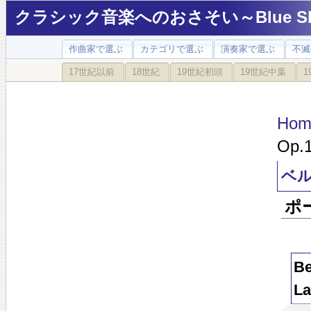
クラシック音楽へのおさそい～Blue Sky
作曲家で選ぶ
カテゴリで選ぶ
演奏家で選ぶ
不滅
17世紀以前
18世紀
19世紀初頭
19世紀中葉
1
Hom
Op.
ベル
ポ
Be
La