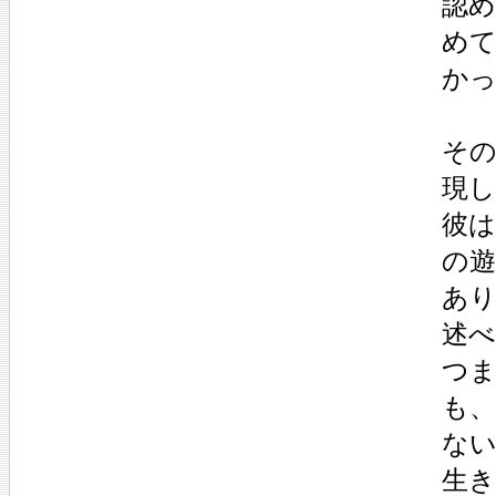
認
め
か
その
現
彼
の
あ
述
つ
も
な
生き