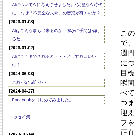
AIについてAIに考えさせました。~完璧なAI時代
に、なぜ「不完全な人間」の音楽が輝くのか？
[2026-01-08]
AIはこんな事も出来るのか…確かに手間は省け
こ
るね。
で、
[2026-01-02]
週間
AIにここまでされると・・・どうすればいい
に
の？
目
[2024-06-03]
瞬
これがSNS詐欺か
[2024-04-27]
べ
Facebookをはじめてみました。
つ
迎
エッセイ集
フ
正
[2023-10-14]