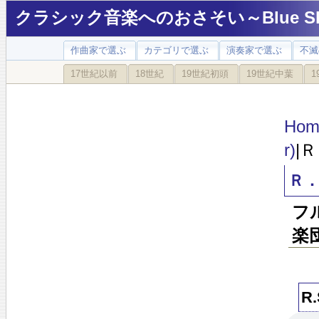
クラシック音楽へのおさそい～Blue Sky
作曲家で選ぶ
カテゴリで選ぶ
演奏家で選ぶ
不滅
17世紀以前
18世紀
19世紀初頭
19世紀中葉
1
Hom
r)
|
Ｒ
フ
楽団
R