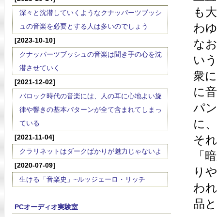
も
深々と沈潜していくようなクナッパーツブッシ
わ
ュの音楽を必要とする人は多いのでしょう
[2023-10-10]
な
クナッパーツブッシュの音楽は聞き手の心を沈
い
潜させていく
衆
[2021-12-02]
に
バロック時代の音楽には、人の耳に心地よい旋
パ
律や響きの基本パターンが全て含まれてしまっ
に、
ている
[2021-11-04]
そ
クラリネットはダークばかりが魅力じゃないよ
「
[2020-07-09]
り
生ける「音楽史」~ルッジェーロ・リッチ
わ
品
PCオーディオ実験室