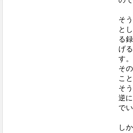
そう
と
る
げ
す。
そ
こ
そ
逆
で
し