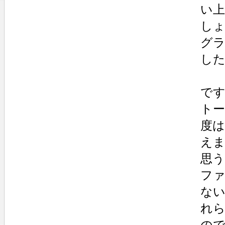
い
し
グ
し
で
ト
度
え
思
フ
ない
れら
の