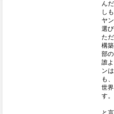
ん
し
ヤ
選
た
構
部
誰
ン
も
世
す。
と