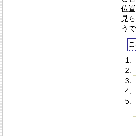
位
見
う
こ