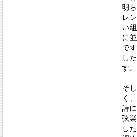
明
レ
い
に
で
し
す。
そ
く、
詩
弦
し