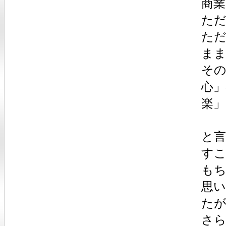
商業
た
た
ま
そ
心」
楽
と
す
も
思
た
さ