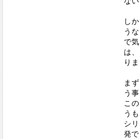
ない
し
う
で
は、
りま
ま
う
こ
うも
シリ
発で