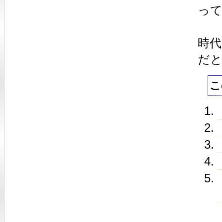
っ
時代
だ
こ