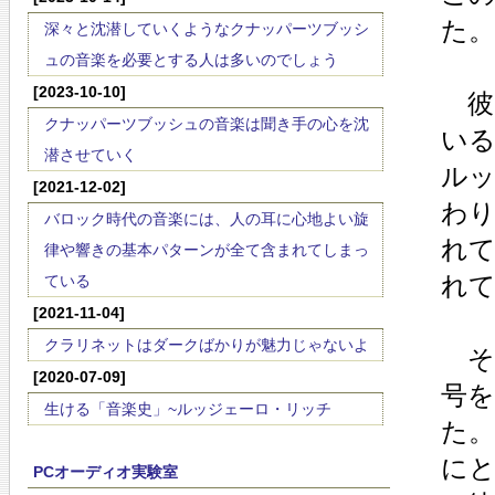
た。
深々と沈潜していくようなクナッパーツブッシ
ュの音楽を必要とする人は多いのでしょう
[2023-10-10]
彼
クナッパーツブッシュの音楽は聞き手の心を沈
い
潜させていく
ル
[2021-12-02]
わ
バロック時代の音楽には、人の耳に心地よい旋
れ
律や響きの基本パターンが全て含まれてしまっ
れ
ている
[2021-11-04]
クラリネットはダークばかりが魅力じゃないよ
そ
[2020-07-09]
号を
生ける「音楽史」~ルッジェーロ・リッチ
た。
に
PCオーディオ実験室