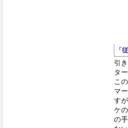
「
引
タ
この
マ
す
ケの
の