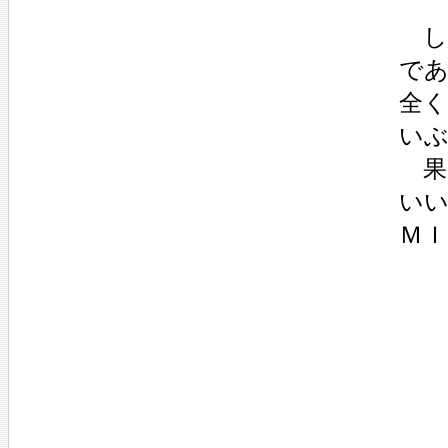
し
であ
全
い
果
い
Ｍ