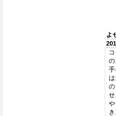
よ
201
コ
の
手
は
の
せ
や
き