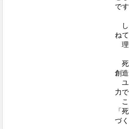
で
し
ね
理
死
創
ユ
力で
こ
「
づく