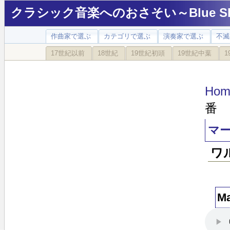
クラシック音楽へのおさそい～Blue Sky
作曲家で選ぶ
カテゴリで選ぶ
演奏家で選ぶ
不滅
17世紀以前
18世紀
19世紀初頭
19世紀中葉
1
Hom
番 
マ
ワ
M