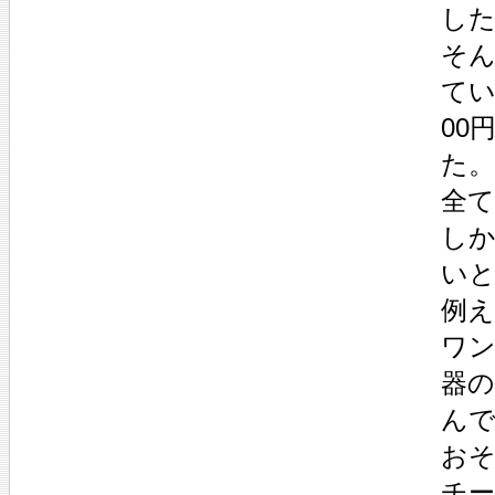
し
そん
てい
00
た
全
し
い
例え
ワ
器
ん
おそ
チ