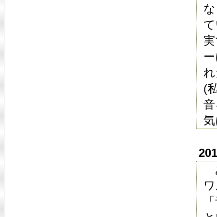
な
て
実
ー
れ
(
音
気
20
あ
ワ
「