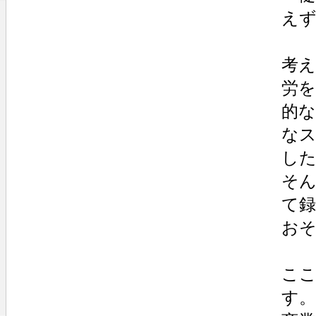
え
考
労
的
な
し
そ
て
お
こ
す