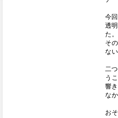
今
透
た
そ
な
二
う
響
な
お