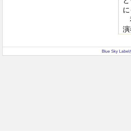
と
に
私
演
Blue Sky La