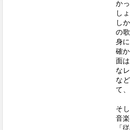
か
し
し
の
身
確
面
な
な
て
そ
音
「