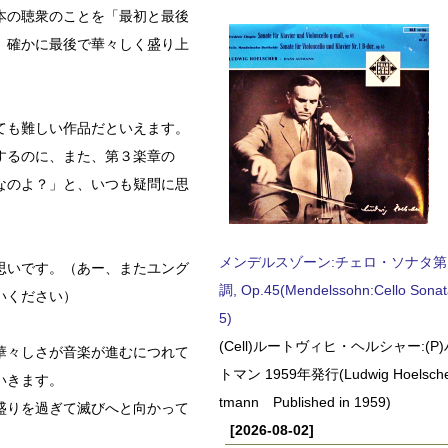
本の聴衆のことを「最初と最後
、確かに最後で華々しく盛り上
ても難しい作品だといえます。
するのに、また、第３楽章の
なのよ？」と、いつも疑問に思
メンデルスゾーン:チェロ・ソナタ第
思いです。（あー、またユング
調, Op.45(Mendelssohn:Cello Sonat
いください）
5)
(Cell)ルートヴィヒ・ヘルシャー:(
華々しさが音楽が進むにつれて
トマン 1959年発行(Ludwig Hoelscher
いきます。
tmann Published in 1959)
盛りを過ぎて滅びへと向かって
[2026-08-02]