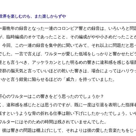
世界を楽しむのも、また楽しからずや
ー最晩年の録音となった一連のコロンビア響との録音は、いろいろと問
が、臨時編成のオケであったことと、その編成がやや小さめだったこと
、今回、この一連の録音を集中的に聞いてみて、それ以上に問題だと思
でした。一言で言えば、ワルターが愛した低域をしっかりと響かせたピ
逆とも言うべき、アッケラカンとした明るめの響きに違和感を感じる場
管群の脳天気と言っていいほどの乾いた響きは、場合によってはハリウ
いかと言う錯覚に陥らせるほどの「威力」を持っていました。
肝心のワルターはこの響きをどう思ったのでしょうか？
く、違和感を感じたとは思うのですが、既に一度は引退を表明した指揮
直すというような骨の折れる仕事は願い下げにしたかったでしょう。い
ワルターにはそのための時間は残されていませんでした。
、彼は響きの問題は棚上げにして、それよりは彼の愛した音楽たちをじ