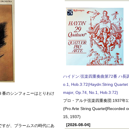
ハイドン:弦楽四重奏曲第72番 ハ長調, O
o.1, Hob.3:72(Haydn:String Quartet
major, Op.74, No.1, Hob.3:72)
３番のシンフォニーはとりわけ
プロ・アルテ弦楽四重奏団:1937年1
(Pro Arte String Quartet]Recorded
15, 1937)
[2026-08-04]
ですが、ブラームスの時代にあ