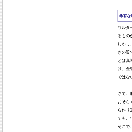
希有な
ワルタ
るもの
しかし
きの質
とは真
け、金
ではな
さて、
おそら
ら作り
ても、
そこで