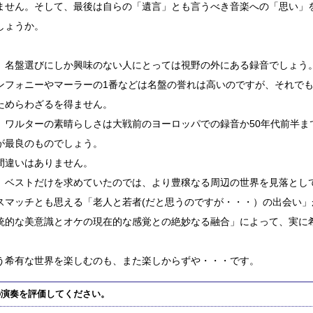
ません。そして、最後は自らの「遺言」とも言うべき音楽への「思い」
しょうか。
、名盤選びにしか興味のない人にとっては視野の外にある録音でしょう
ンフォニーやマーラーの1番などは名盤の誉れは高いのですが、それで
ためらわざるを得ません。
、ワルターの素晴らしさは大戦前のヨーロッパでの録音か50年代前半ま
が最良のものでしょう。
間違いはありません。
、ベストだけを求めていたのでは、より豊穣なる周辺の世界を見落とし
スマッチとも思える「老人と若者(だと思うのですが・・・）の出会い
統的な美意識とオケの現在的な感覚との絶妙なる融合」によって、実に
う希有な世界を楽しむのも、また楽しからずや・・・です。
の演奏を評価してください。