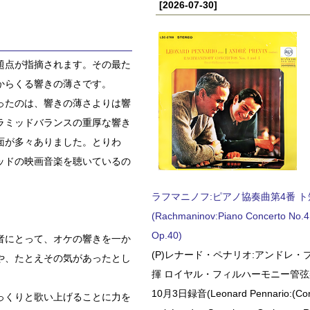
[2026-07-30]
題点が指摘されます。その最た
からくる響きの薄さです。
ったのは、響きの薄さよりは響
ラミッドバランスの重厚な響き
面が多々ありました。とりわ
ッドの映画音楽を聴いているの
ラフマニノフ:ピアノ協奏曲第4番 ト短調
(Rachmaninov:Piano Concerto No.4 
Op.40)
者にとって、オケの響きを一か
(P)レナード・ペナリオ:アンドレ・
や、たとえその気があったとし
揮 ロイヤル・フィルハーモニー管弦楽
10月3日録音(Leonard Pennario:(Con
っくりと歌い上げることに力を