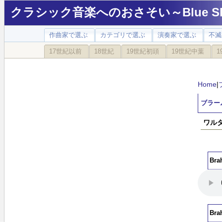
クラシック音楽へのおさそい～Blue Sky
作曲家で選ぶ
カテゴリで選ぶ
演奏家で選ぶ
不滅
17世紀以前
18世紀
19世紀初頭
19世紀中葉
1
Home
|
ブラー
ワルタ
Br
Br