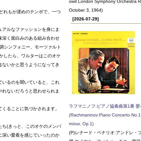
owit London Symphony Orchestra 
October 3, 1964)
のどれもが遅めのテンポで、一つ
[2026-07-29]
。
ュアルなファッションを身にま
味深く面白みのある組み合わせ
長調シンフォニー、モーツァルト
しかしたら、ワルターはこのオケ
はないかと思うようになってき
ているのを聞いていると、これ
やれないだろうと思わせられま
ラフマニノフ:ピアノ協奏曲第1番 嬰ヘ短
てくることに気づかされます。
(Rachmaninov:Piano Concerto No.1 
minor, Op.1)
たち(きっと、このオケのメンバ
(P)レナード・ペナリオ:アンドレ・
に深い愛着を感じていったのか