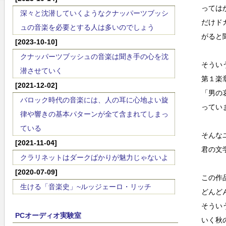
っては
深々と沈潜していくようなクナッパーツブッシ
だけド
ュの音楽を必要とする人は多いのでしょう
がると
[2023-10-10]
クナッパーツブッシュの音楽は聞き手の心を沈
そうい
潜させていく
第１楽
[2021-12-02]
「男の
バロック時代の音楽には、人の耳に心地よい旋
ってい
律や響きの基本パターンが全て含まれてしまっ
ている
そんな
[2021-11-04]
君の文
クラリネットはダークばかりが魅力じゃないよ
[2020-07-09]
この作
生ける「音楽史」~ルッジェーロ・リッチ
どんど
そうい
PCオーディオ実験室
いく秋