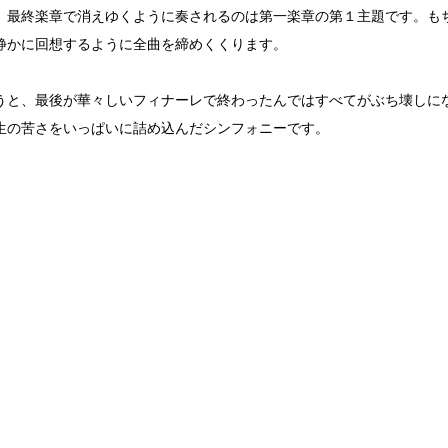
、最終楽章で消えゆくように奏されるのは第一楽章の第１主題です。も
静かに回想するように全曲を締めくくります。
うと、最後が華々しいフィナーレで終わったんではすべてがぶち壊しに
生の苦さをいっぱいに詰め込んだシンフォニーです。