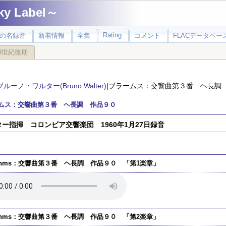
 Label～
Rating
の名録音
新着情報
全集
コメント
FLACデータベース
9世紀後期
ブルーノ・ワルター(Bruno Walter)
|ブラームス：交響曲第３番 ヘ長調
ムス：交響曲第３番 ヘ長調 作品９０
ー指揮 コロンビア交響楽団 1960年1月27日録音
ahms：交響曲第３番 ヘ長調 作品９０ 「第1楽章」
ahms：交響曲第３番 ヘ長調 作品９０ 「第2楽章」