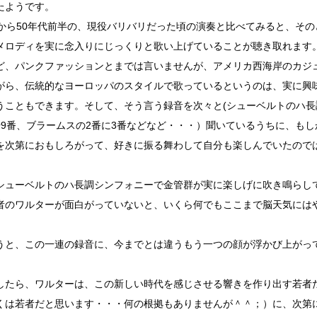
たようです。
代から50年代前半の、現役バリバリだった頃の演奏と比べてみると、そ
メロディを実に念入りにじっくりと歌い上げていることが聴き取れます
ど、パンクファッションとまでは言いませんが、アメリカ西海岸のカジ
がら、伝統的なヨーロッパのスタイルで歌っているというのは、実に興
うこともできます。そして、そう言う録音を次々と(シューベルトのハ
や9番、ブラームスの2番に3番などなど・・・）聞いているうちに、も
を次第におもしろがって、好きに振る舞わして自分も楽しんでいたので
。
シューベルトのハ長調シンフォニーで金管群が実に楽しげに吹き鳴らし
者のワルターが面白がっていないと、いくら何でもここまで脳天気には
うと、この一連の録音に、今までとは違うもう一つの顔が浮かび上がっ
したら、ワルターは、この新しい時代を感じさせる響きを作り出す若者
くは若者だと思います・・・何の根拠もありませんが＾＾；）に、次第