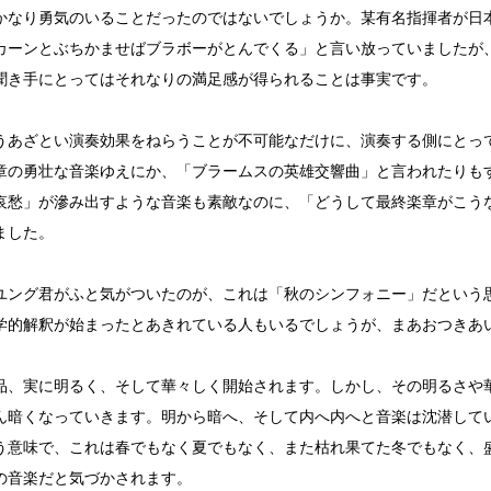
かなり勇気のいることだったのではないでしょうか。某有名指揮者が日
カーンとぶちかませばブラボーがとんでくる」と言い放っていましたが
聞き手にとってはそれなりの満足感が得られることは事実です。
うあざとい演奏効果をねらうことが不可能なだけに、演奏する側にとっ
章の勇壮な音楽ゆえにか、「ブラームスの英雄交響曲」と言われたりも
哀愁」が滲み出すような音楽も素敵なのに、「どうして最終楽章がこう
ました。
ユング君がふと気がついたのが、これは「秋のシンフォニー」だという
学的解釈が始まったとあきれている人もいるでしょうが、まあおつきあ
品、実に明るく、そして華々しく開始されます。しかし、その明るさや
ん暗くなっていきます。明から暗へ、そして内へ内へと音楽は沈潜して
う意味で、これは春でもなく夏でもなく、また枯れ果てた冬でもなく、
の音楽だと気づかされます。