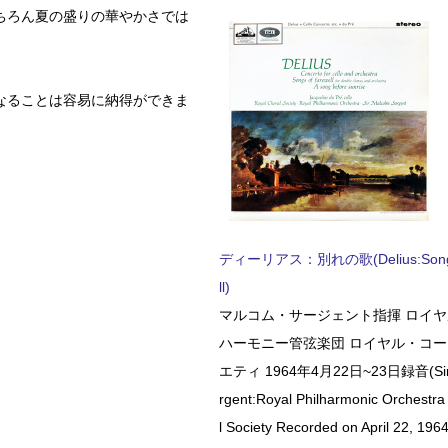
ちろん夏の盛りの華やかさでは
なることは容易に納得ができま
ディーリアス：別れの歌(Delius:Songs 
ll)
マルコム・サージェント指揮 ロイ
ハーモニー管弦楽団 ロイヤル・コ
エティ 1964年4月22日~23日録音(Sir 
rgent:Royal Philharmonic Orchestra
l Society Recorded on April 22, 1964