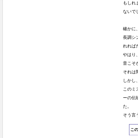
もしれ
ないで
確かに
長調シ
れれば
やはり
音こそ
それは
しかし
このミ
ーの伝
た。
そう言
こ