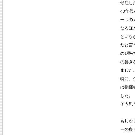
傾注し
40年
一つの
なるほ
といな
だと言
の1番
の響き
ました
特に、
は指揮
した。
そう思
もしか
ーの多