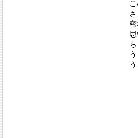
こ
さ
密
思
ら
う
う