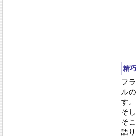
精
フ
ル
す。
そし
そ
語