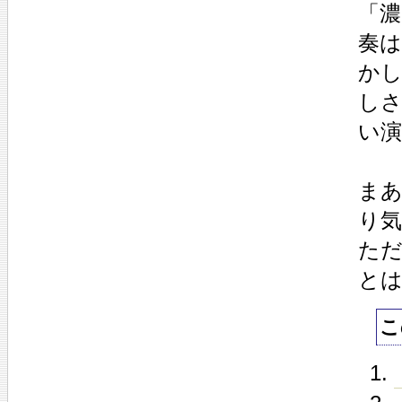
「
奏
か
し
い
ま
り
た
と
こ