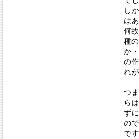
て
し
は
何
種
か
の
れ
つ
ら
ず
の
で