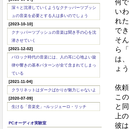
何
深々と沈潜していくようなクナッパーツブッシ
い
ュの音楽を必要とする人は多いのでしょう
れ
[2023-10-10]
で
クナッパーツブッシュの音楽は聞き手の心を沈
そ
潜させていく
ら
[2021-12-02]
バロック時代の音楽には、人の耳に心地よい旋
は
律や響きの基本パターンが全て含まれてしまっ
ょ
ている
[2021-11-04]
依
クラリネットはダークばかりが魅力じゃないよ
こ
[2020-07-09]
と同
生ける「音楽史」~ルッジェーロ・リッチ
上
PCオーディオ実験室
彼は