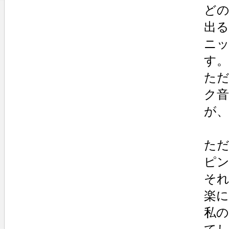
ど
出
ニ
す。
た
ク
が
た
ピ
そ
楽
私