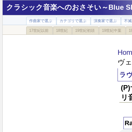
クラシック音楽へのおさそい～Blue Sky
作曲家で選ぶ
カテゴリで選ぶ
演奏家で選ぶ
不滅
17世紀以前
18世紀
19世紀初頭
19世紀中葉
1
Hom
ヴェ
ラヴ
(
リ
R