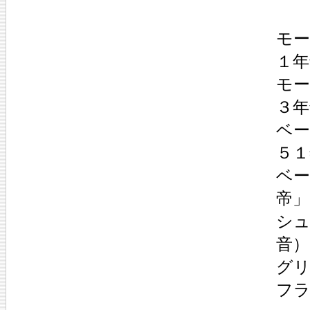
モー
１年
モー
３年
ベー
５１
ベー
帝」
シュ
音）
グリ
フラ