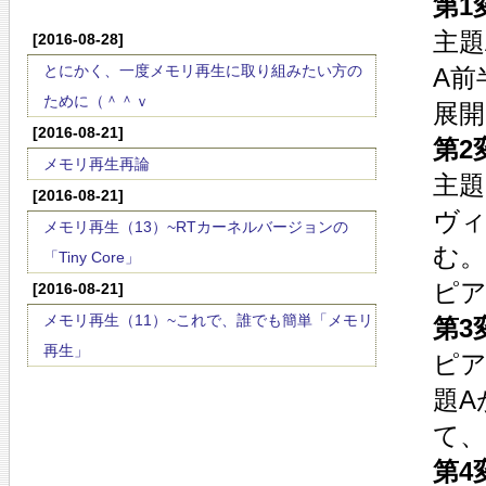
第1
主題
[2016-08-28]
とにかく、一度メモリ再生に取り組みたい方の
A前
ために（＾＾ｖ
展開
[2016-08-21]
第2
メモリ再生再論
主題
[2016-08-21]
ヴィ
メモリ再生（13）~RTカーネルバージョンの
む。
「Tiny Core」
ピ
[2016-08-21]
メモリ再生（11）~これで、誰でも簡単「メモリ
第3
再生」
ピア
題A
て
第4