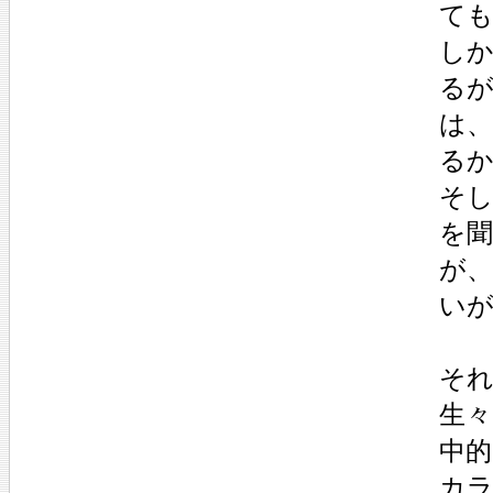
て
し
る
は
る
そ
を
が、
い
そ
生
中的
カ