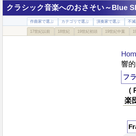
クラシック音楽へのおさそい～Blue Sky
作曲家で選ぶ
カテゴリで選ぶ
演奏家で選ぶ
不滅
17世紀以前
18世紀
19世紀初頭
19世紀中葉
1
Hom
響的
フ
（
楽
F