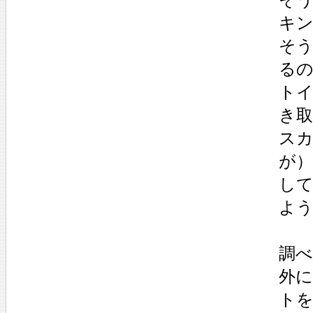
キ
そ
る
ト
き
ス
が
し
よ
調
外
ト