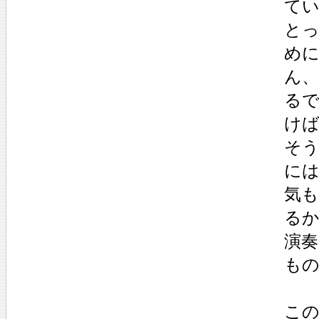
て
と
め
ん
る
け
そう
に
気
る
演
も
こ