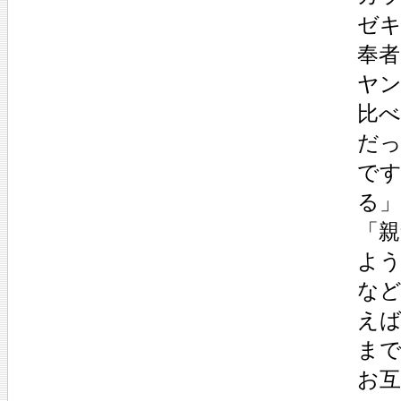
ゼ
奉
ヤ
比
だ
で
る
「
よ
な
え
ま
お