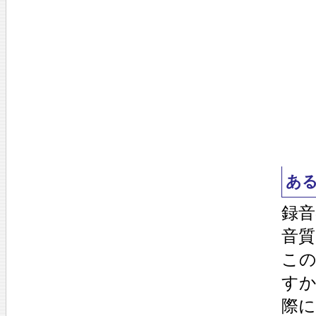
あ
録
音質
こ
す
際