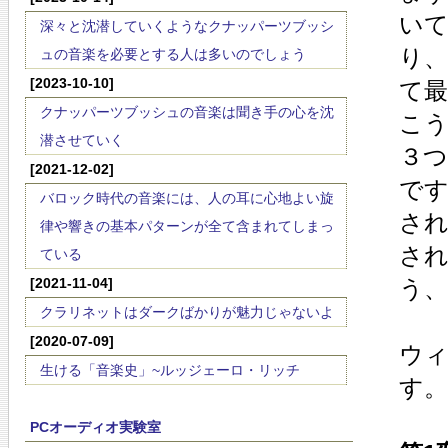
い
深々と沈潜していくようなクナッパーツブッシ
り
ュの音楽を必要とする人は多いのでしょう
[2023-10-10]
て最
クナッパーツブッシュの音楽は聞き手の心を沈
こ
潜させていく
３
[2021-12-02]
です
バロック時代の音楽には、人の耳に心地よい旋
さ
律や響きの基本パターンが全て含まれてしまっ
さ
ている
[2021-11-04]
う
クラリネットはダークばかりが魅力じゃないよ
[2020-07-09]
ウ
生ける「音楽史」~ルッジェーロ・リッチ
す。
PCオーディオ実験室