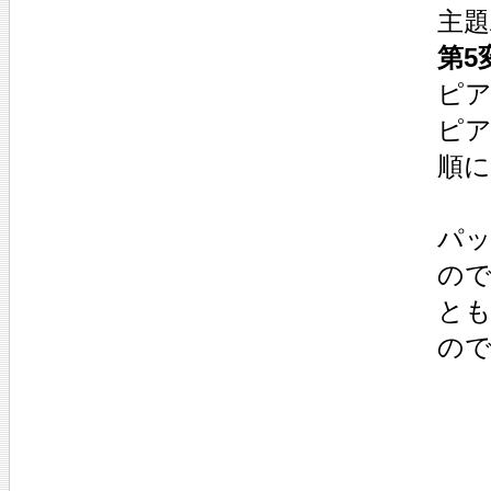
主題
第5
ピア
ピア
順
パ
の
と
の