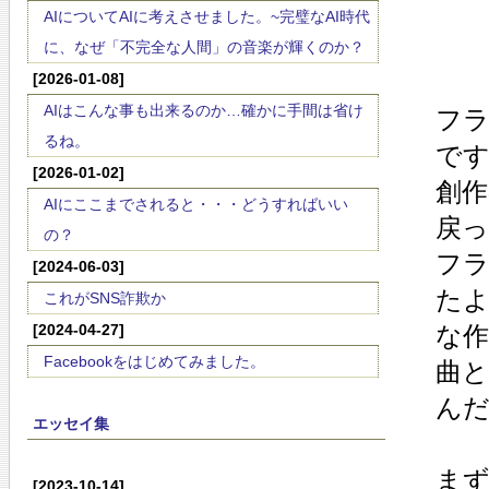
AIについてAIに考えさせました。~完璧なAI時代
に、なぜ「不完全な人間」の音楽が輝くのか？
[2026-01-08]
AIはこんな事も出来るのか…確かに手間は省け
フ
るね。
で
[2026-01-02]
創
AIにここまでされると・・・どうすればいい
戻
の？
フ
[2024-06-03]
た
これがSNS詐欺か
[2024-04-27]
な作
Facebookをはじめてみました。
曲
ん
エッセイ集
ま
[2023-10-14]