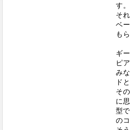
す。
そ
ベ
も
ギ
ピ
み
ド
そ
に
型
の
そ