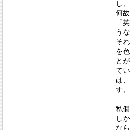
し
何故
「
う
そ
を
と
て
は
す。
私
し
な