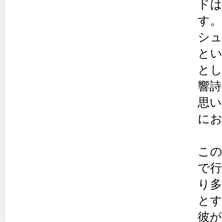
ド
す。
シュ
と
と
響
思
に
こ
で
り
と
彼