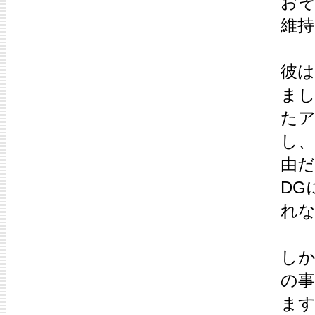
おそ
維
彼
まし
た
し、
由
DG
れ
しか
の
ま