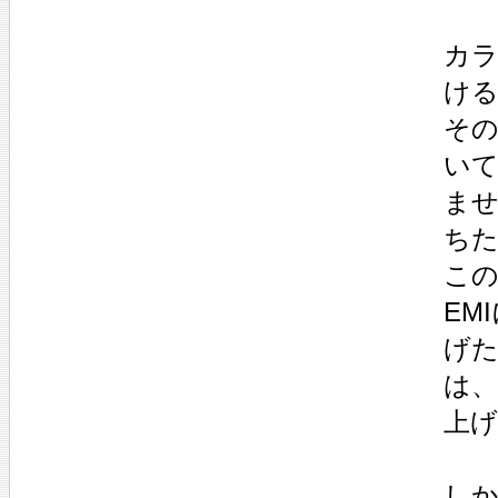
カラ
け
その
い
ま
ち
この
EM
げた
は
上
しか