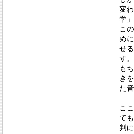
変
学
こ
め
せ
す。
も
き
た
ここ
て
判