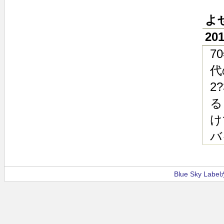
よ
20
7
代
2
る
け
バ
Blue Sky La