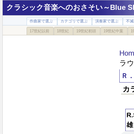
クラシック音楽へのおさそい～Blue Sky
作曲家で選ぶ
カテゴリで選ぶ
演奏家で選ぶ
不滅
17世紀以前
18世紀
19世紀初頭
19世紀中葉
1
Hom
ラウ
Ｒ
カ
R
雄