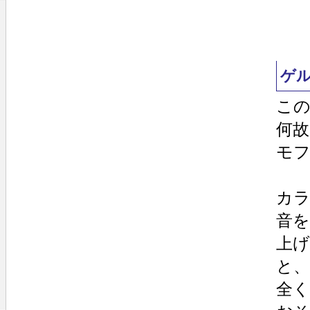
ゲ
こ
何
モフ
カラ
音
上げ
と、
全