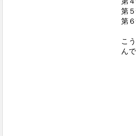
第４
第５
第６
こ
ん