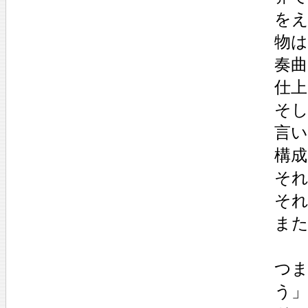
を
物は
奏
仕
そし
言
構
そ
そ
ま
つ
う