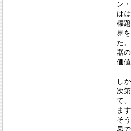
ン
は
標
界
た
器
価値
し
次
て
ま
そ
界