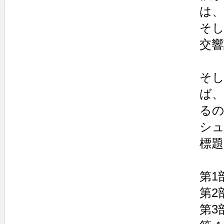
は
そ
交
そ
ば
る
シ
標
第1
第2
第3