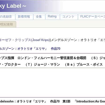
 Label～
Rating
の名録音
新着情報
全集
コメント
FLACデータベース
9世紀後期
ヨーゼフ・クリップス(Josef Krips)
|メンデルスゾーン：オラトリオ「エ
ルスゾーン：オラトリオ「エリヤ」 作品70
ップス指揮 ロンドン・フィルハーモニー管弦楽団＆合唱団 （Ｓ）ジ
マ・プロクター （Ｔ）ジョージ・マラン （Ｂｓ）ブルース・ボイス 他
delssohn：オラトリオ「エリヤ」 作品70 第1部 「Introduction:As God the L