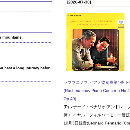
[2026-07-30]
 mountains」
t a long journey befor
ラフマニノフ:ピアノ協奏曲第4番 ト短調
(Rachmaninov:Piano Concerto No.4 
Op.40)
(P)レナード・ペナリオ:アンドレ・
揮 ロイヤル・フィルハーモニー管弦楽
10月3日録音(Leonard Pennario:(Con