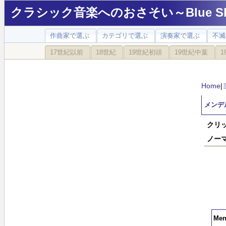
クラシック音楽へのおさそい～Blue Sky
作曲家で選ぶ
カテゴリで選ぶ
演奏家で選ぶ
不滅
17世紀以前
18世紀
19世紀初頭
19世紀中葉
1
Home
|
メンデ
クリ
ノー
Men