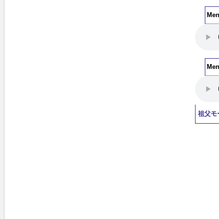
Me
Me
祖父モ