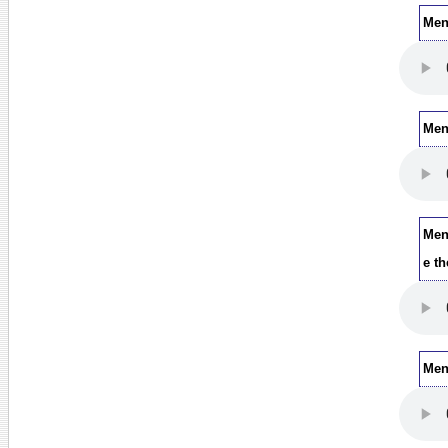
Me
Me
Men
e t
Me