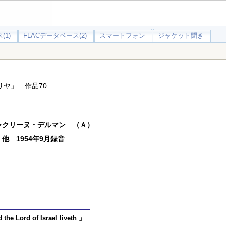
(1)
FLACデータベース(2)
スマートフォン
ジャケット聞き
リヤ」 作品70
ャクリーヌ・デルマン （Ａ）
 1954年9月録音
ord of Israel liveth 」