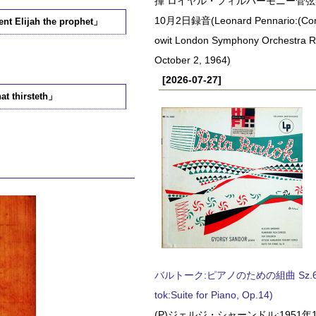
揮 ロイヤル・フィルハーモニー管弦楽
10月2日録音(Leonard Pennario:(Con
lijah the prophet」
owit London Symphony Orchestra 
October 2, 1964)
[2026-07-27]
thirsteth」
バルトーク:ピアノのための組曲 Sz.62 
tok:Suite for Piano, Op.14)
(P)ジェルジ・シャーンドル:1951年1