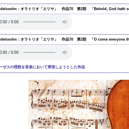
ndelssohn：オラトリオ「エリヤ」 作品70 第2部 「Behold, God hath sent E
ndelssohn：オラトリオ「エリヤ」 作品70 第2部 「O come everyone that 
ーゼスの理想を音楽において実現しようとした作品