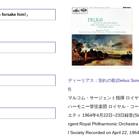
rsake him!」
ディーリアス：別れの歌(Delius:Songs 
」
ll)
マルコム・サージェント指揮 ロイ
ハーモニー管弦楽団 ロイヤル・コ
エティ 1964年4月22日~23日録音(Sir 
rgent:Royal Philharmonic Orchestra
l Society Recorded on April 22, 1964