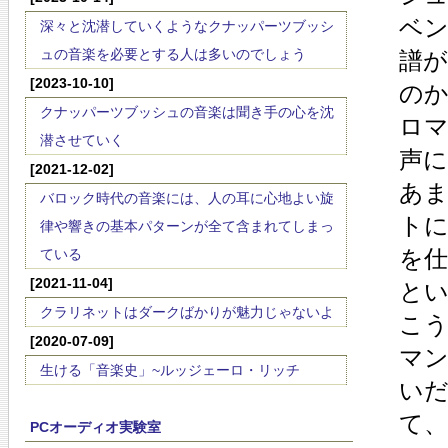
ベ
深々と沈潜していくようなクナッパーツブッシ
ュの音楽を必要とする人は多いのでしょう
譜が
[2023-10-10]
の
クナッパーツブッシュの音楽は聞き手の心を沈
ロ
潜させていく
声
[2021-12-02]
あ
バロック時代の音楽には、人の耳に心地よい旋
ト
律や響きの基本パターンが全て含まれてしまっ
を
ている
[2021-11-04]
と
クラリネットはダークばかりが魅力じゃないよ
こ
[2020-07-09]
マ
生ける「音楽史」~ルッジェーロ・リッチ
い
て
PCオーディオ実験室