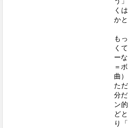
う
く
か
も
く
ーな
＝
曲
た
分
ン
ど
り