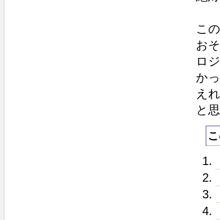
こ
お
ロ
か
え
と
こ