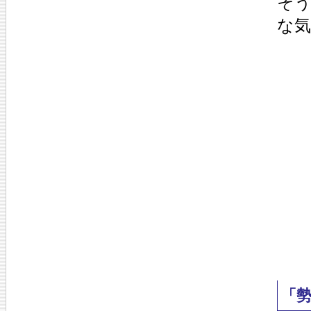
そ
な
「