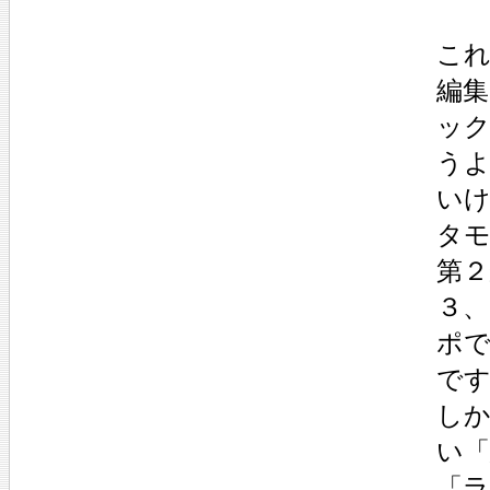
こ
編
ッ
う
い
タ
第
３、
ポ
で
し
い
「