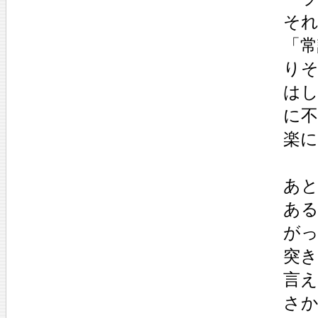
そ
「常
り
は
に
楽
あ
あ
が
突
言
さ