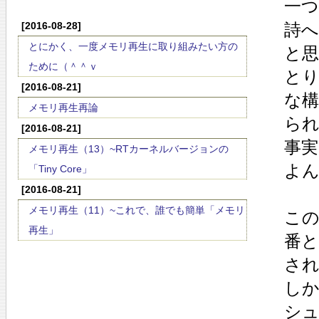
一
[2016-08-28]
詩
とにかく、一度メモリ再生に取り組みたい方の
と
ために（＾＾ｖ
と
[2016-08-21]
な
メモリ再生再論
ら
[2016-08-21]
事実
メモリ再生（13）~RTカーネルバージョンの
よ
「Tiny Core」
[2016-08-21]
メモリ再生（11）~これで、誰でも簡単「メモリ
こ
再生」
番と
さ
し
シ