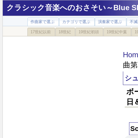
クラシック音楽へのおさそい～Blue Sky
作曲家で選ぶ
カテゴリで選ぶ
演奏家で選ぶ
不滅
17世紀以前
18世紀
19世紀初頭
19世紀中葉
1
Hom
曲第
シ
ボ
日
S