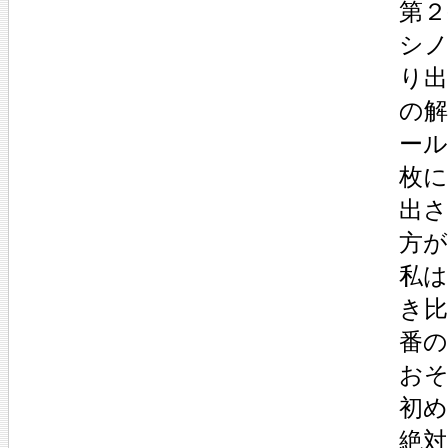
第２
シ
り
の
ー
枚に
出
方
私
き
番
お
初
絶