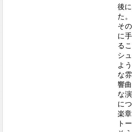
後
た。
そ
に
る
シ
よ
な
響
な
に
楽
ト