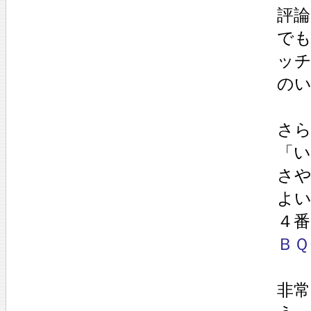
評
で
ッ
の
さ
「
さ
よい
４
ＢＱ
非