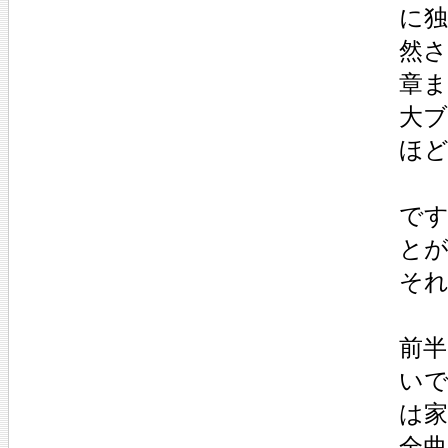
に
然
章
大
ほ
で
と
それ
前
い
は
全