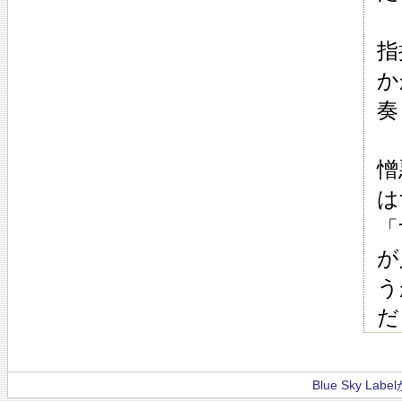
指
か
奏
憎
は
「
が
う
だ
Blue Sky La