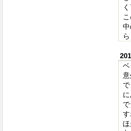
く
こ
中
ら
20
ベ
意
で
に
で
す
ほ