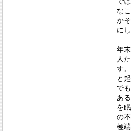
で
な
か
に
年
人
す
と
で
あ
を
の
極