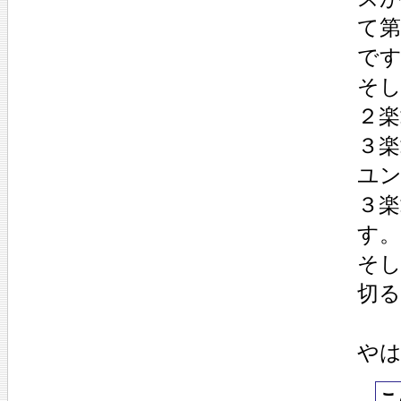
て
で
そ
２
３
ユ
３
す。
そ
切る
や
こ