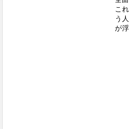
こ
う人
が