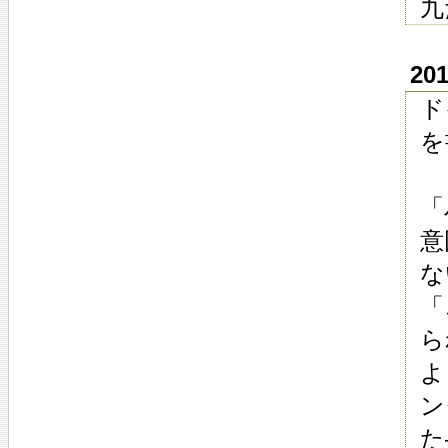
九
20
ド
を
「
意
な
「
ら
よ
ン
た