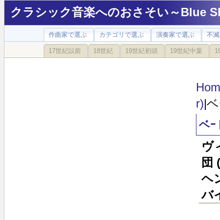
クラシック音楽へのおさそい～Blue Sky
作曲家で選ぶ
カテゴリで選ぶ
演奏家で選ぶ
不滅
17世紀以前
18世紀
19世紀初頭
19世紀中葉
1
Hom
r)
|
ベｰ
ヴ
団
ヘ
バ