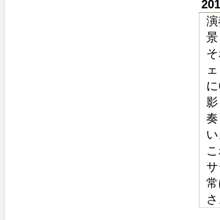
20
演
景
そ
ェ
に
影
奏
い
こ
サ
常
さ