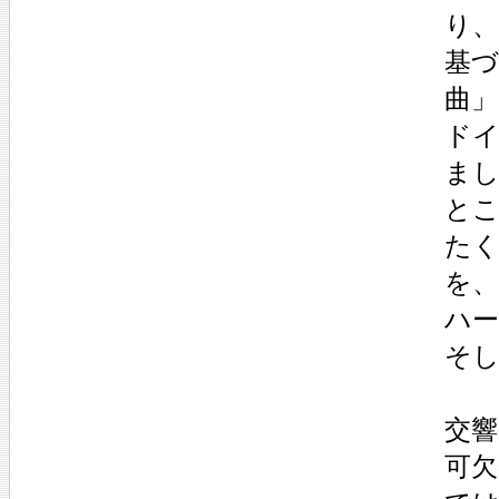
り
基づ
曲
ド
ま
と
た
を
ハ
そし
交響
可