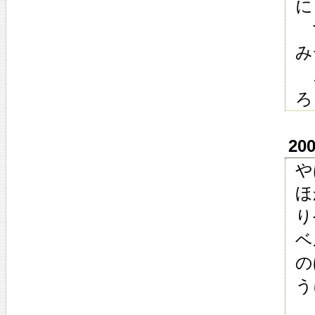
に
で
み
こ
ろ
20
や
ほ
り
ベ
の
う