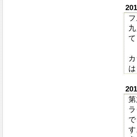
20
フ
九
て
カ
は
20
第
ラ
で
す