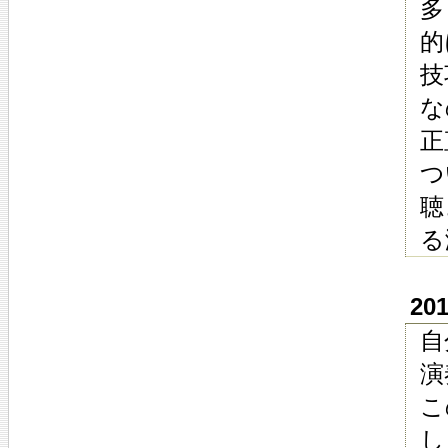
多
的
技
な
正
つ
聴
る
20
自
演
こ
し