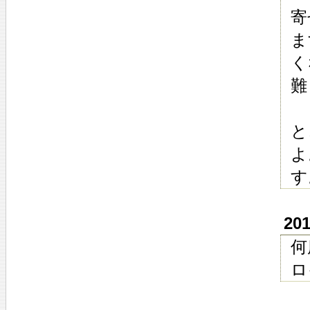
寄
ま
く
難
と
よ
す
20
何
ロ