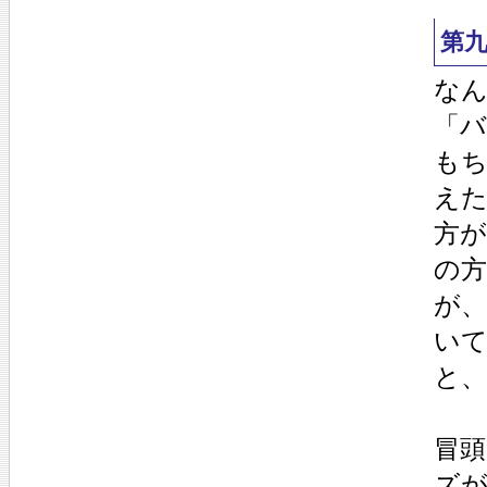
第
な
「
も
え
方
の
が
い
と
冒
ズ