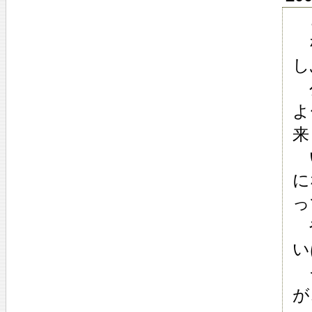
き
な
し
公
よ
来
い
に
っ
や
い
そ
が