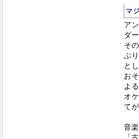
マ
ア
ダ
そ
ぶ
と
お
よ
オ
て
音楽
「