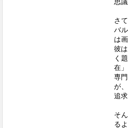
思
さ
バ
は
彼は
く題
在」
専
が
追
そ
る