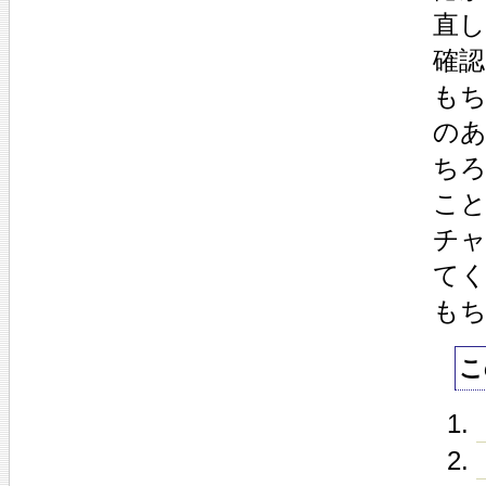
直
確
も
の
ち
こ
チ
て
もち
こ