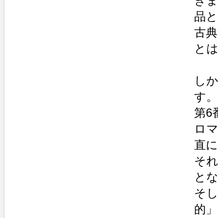
き
品と
古
と
し
す。
第6
ロ
直
それ
と
そ
的