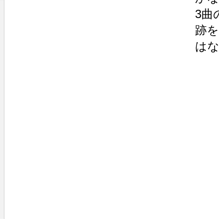
3曲
跡
は