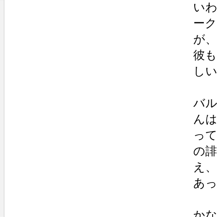
い
ー
が
彼
し
バ
ん
っ
の
え
あ
か