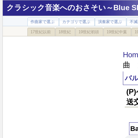
クラシック音楽へのおさそい～Blue Sky
作曲家で選ぶ
カテゴリで選ぶ
演奏家で選ぶ
不滅
17世紀以前
18世紀
19世紀初頭
19世紀中葉
1
Hom
曲 第
バル
(
送
B