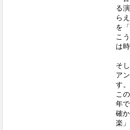
る演
らえ
を
こ
は
そ
ア
す。
この
年で
確
楽」