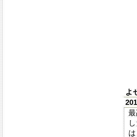
よ
20
最
し
は