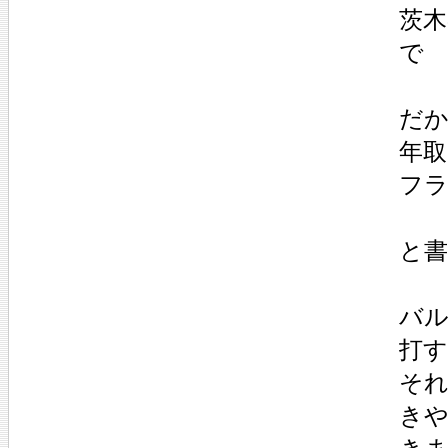
茨
で
だ
年
フ
と
バ
打
それ
き