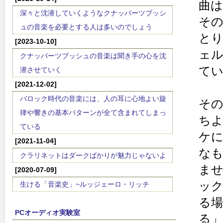
曲は
深々と沈潜していくようなクナッパーツブッシ
そ
ュの音楽を必要とする人は多いのでしょう
とり
[2023-10-10]
ェ
クナッパーツブッシュの音楽は聞き手の心を沈
て
潜させていく
[2021-12-02]
バロック時代の音楽には、人の耳に心地よい旋
そ
律や響きの基本パターンが全て含まれてしまっ
ち
ている
ケ
[2021-11-04]
な
クラリネットはダークばかりが魅力じゃないよ
ま
[2020-07-09]
ッ
生ける「音楽史」~ルッジェーロ・リッチ
る
PCオーディオ実験室
る