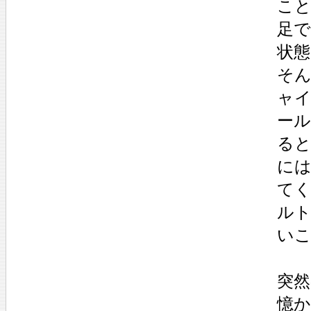
こ
足で
状態
そ
ャ
ー
る
に
て
ル
い
突然
憶