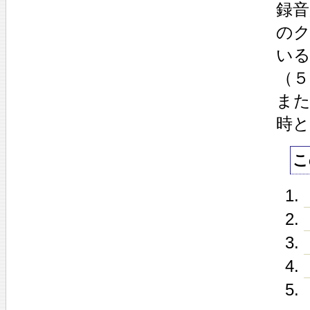
録音
の
い
（
ま
時
こ