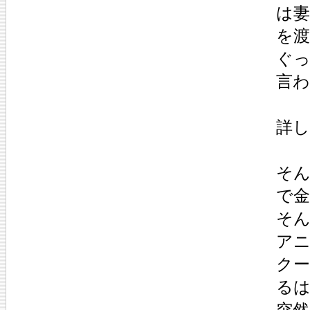
は
を
ぐ
言
詳
そ
で
そ
ア
ク
る
突