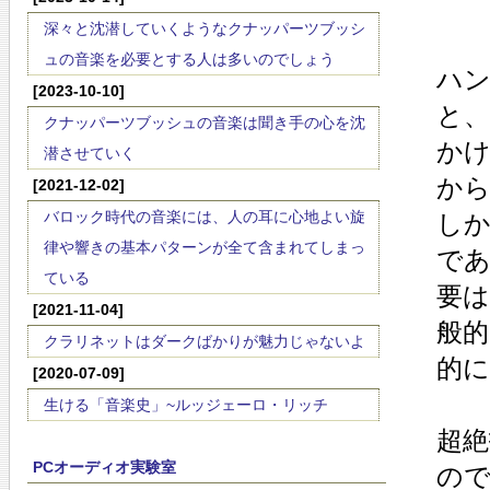
深々と沈潜していくようなクナッパーツブッシ
ュの音楽を必要とする人は多いのでしょう
ハン
[2023-10-10]
と、
クナッパーツブッシュの音楽は聞き手の心を沈
かけ
潜させていく
か
[2021-12-02]
バロック時代の音楽には、人の耳に心地よい旋
し
律や響きの基本パターンが全て含まれてしまっ
で
ている
要
[2021-11-04]
般
クラリネットはダークばかりが魅力じゃないよ
的
[2020-07-09]
生ける「音楽史」~ルッジェーロ・リッチ
超絶
PCオーディオ実験室
の