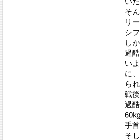
い
そ
リ
シ
し
過
い
に、
ら
戦後
過酷
60
手
そ