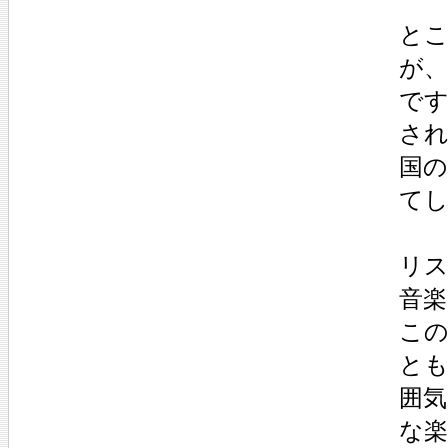
と
が
で
され
国
て
リ
音
こ
と
囲
な