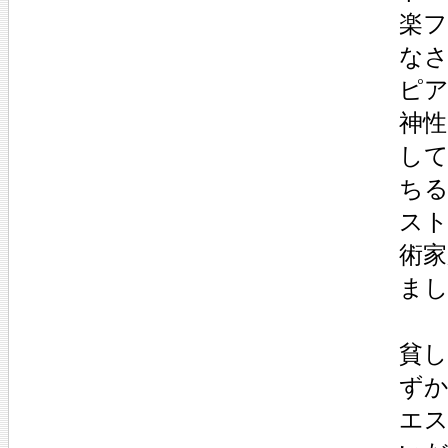
楽
な
ピ
神性
し
ち
ス
術
ま
貧
ずか
エ