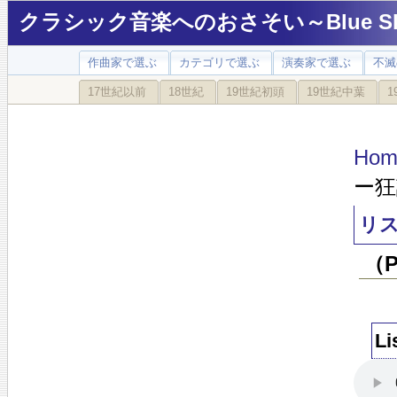
クラシック音楽へのおさそい～Blue Sky
作曲家で選ぶ
カテゴリで選ぶ
演奏家で選ぶ
不滅
17世紀以前
18世紀
19世紀初頭
19世紀中葉
1
Hom
ー狂
リス
（
Li