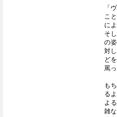
「
こ
に
そ
の
対
ど
罵
も
る
よ
雑