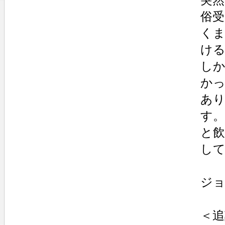
俗
く
け
し
か
あ
す
と
し
ジ
＜追