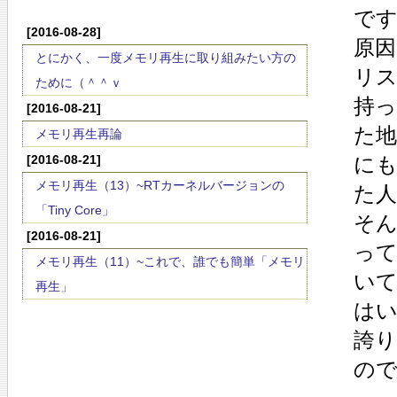
で
[2016-08-28]
原
とにかく、一度メモリ再生に取り組みたい方の
リ
ために（＾＾ｖ
持
[2016-08-21]
た
メモリ再生再論
[2016-08-21]
に
メモリ再生（13）~RTカーネルバージョンの
た
「Tiny Core」
そ
[2016-08-21]
っ
メモリ再生（11）~これで、誰でも簡単「メモリ
い
再生」
は
誇
の