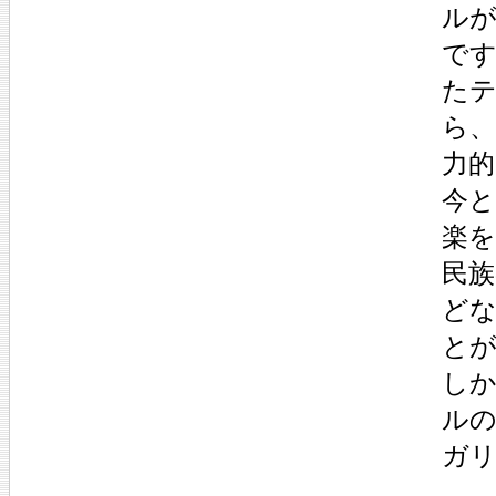
ル
で
た
ら、
力
今
楽
民
ど
と
し
ル
ガ