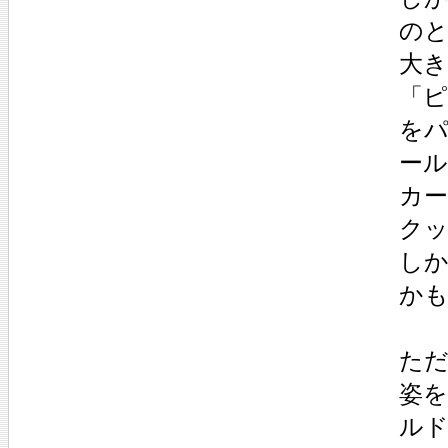
の
大
「
を
ー
カ
ク
し
か
た
姿
ル