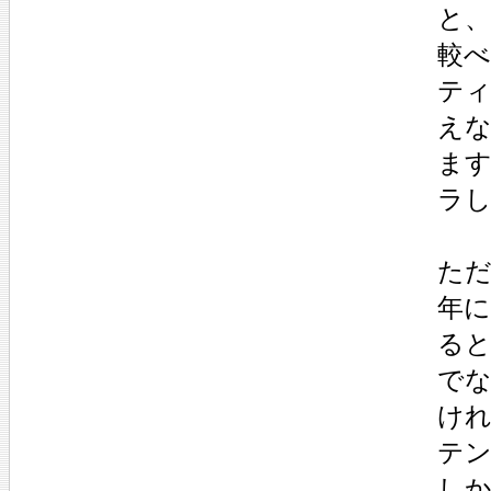
と
較
ティ
え
ま
ラ
た
年
る
でな
け
テ
し