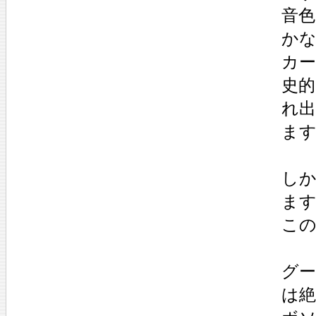
音
か
カ
史
れ
ま
し
ま
こ
グ
は