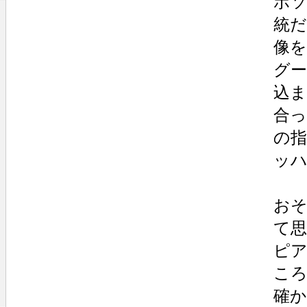
ボ
統
像
グ
込
合
の
ッ
お
て
ピ
こ
確