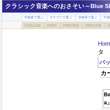
クラシック音楽へのおさそい～Blue Sky
作曲家で選ぶ
カテゴリで選ぶ
演奏家で選ぶ
不滅
17世紀以前
18世紀
19世紀初頭
19世紀中葉
1
Hom
タ 
バッ
カ
B
a