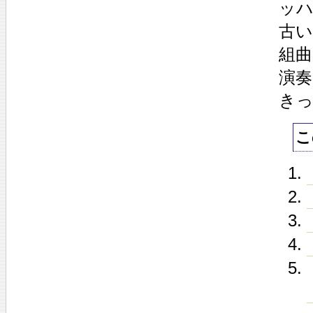
ッ
古
組
演
き
こ