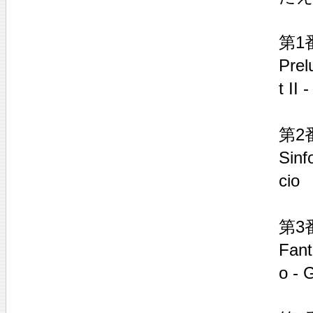
第1
Prel
t II 
第2
Sinf
cio
第3
Fant
o - 