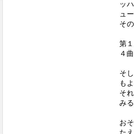
ッ
ュ
そ
第１曲
４曲：
そ
も
そ
み
お
た