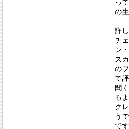
っ
の生
詳
チ
ン
ス
の
て評
聞
る
ク
う
で