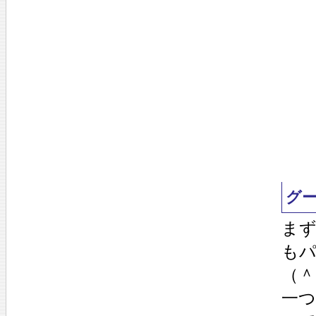
グ
ま
も
（＾
一