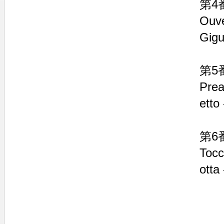
第4
Ouve
Gig
第5
Prea
etto
第6
Tocc
otta