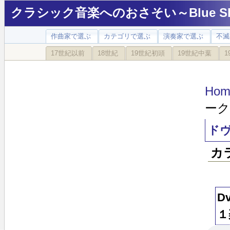
クラシック音楽へのおさそい～Blue Sky
作曲家で選ぶ
カテゴリで選ぶ
演奏家で選ぶ
不滅
17世紀以前
18世紀
19世紀初頭
19世紀中葉
1
Hom
ーク
ドヴ
カ
D
１