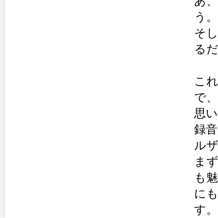
あ
う。
そ
る
こ
で
思
録
ルザ
ま
も
に
す。