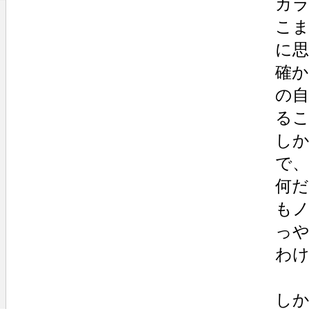
カ
こ
に
確か
の
る
し
で
何
も
っ
わ
しか