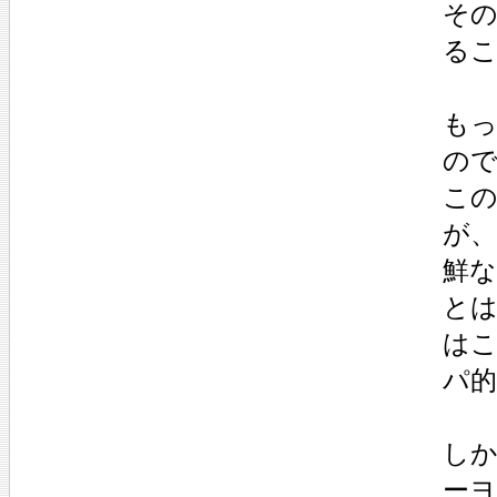
その
るこ
も
の
こ
が
鮮
と
は
パ
し
ー