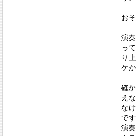
お
演
っ
り
ケ
確
え
な
で
演