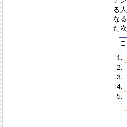
ア
る
な
た次
こ