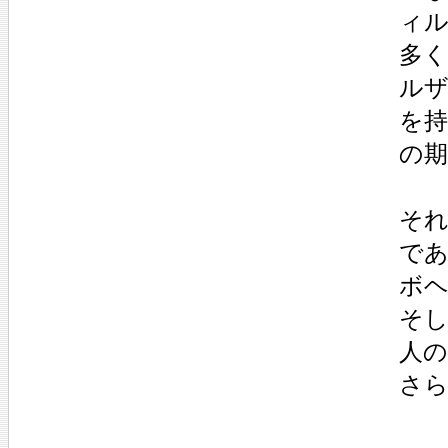
ィ
多
ル
を
の
そ
で
ボ
そ
人の
さ