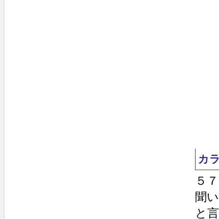
カ
５
聞
と