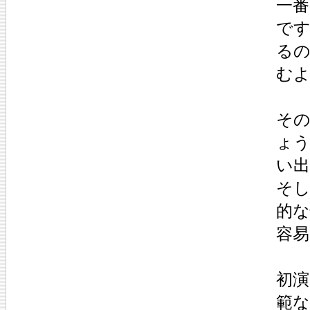
一
で
る
む
その
ょ
い
そ
的
容易
初演
範