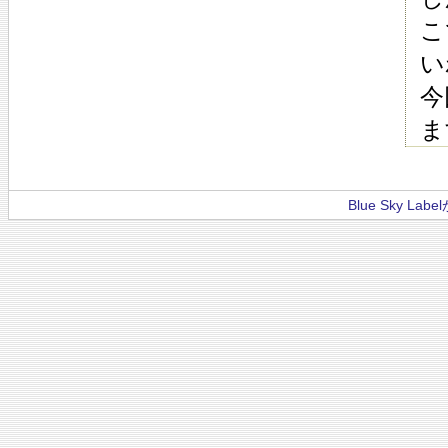
こ
い
今
ま
Blue Sky La