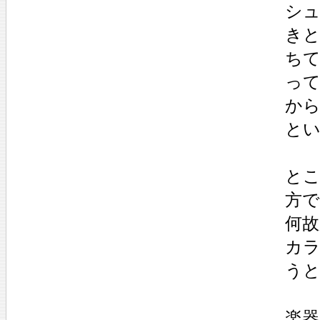
シ
き
ち
っ
か
と
と
方で
何故
カ
う
楽器