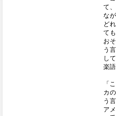
て
な
ど
て
お
う
し
楽
「
カ
う
ア