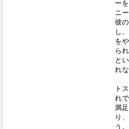
ー
ニ
彼
し
を
ら
と
れ
ト
れ
満
り
う。