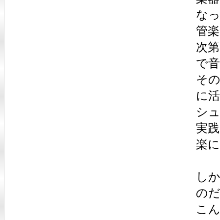
な
管
次
で
そ
に
シ
実
楽
し
の
こ