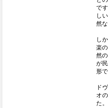
で
し
然
し
楽
然
が民
形
ド
オの
た。