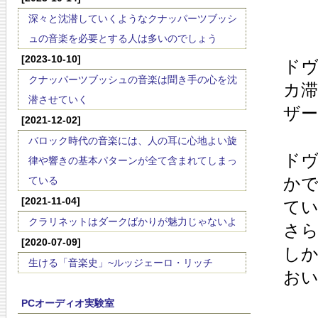
深々と沈潜していくようなクナッパーツブッシ
ュの音楽を必要とする人は多いのでしょう
[2023-10-10]
ド
クナッパーツブッシュの音楽は聞き手の心を沈
カ滞
潜させていく
ザ
[2021-12-02]
バロック時代の音楽には、人の耳に心地よい旋
ド
律や響きの基本パターンが全て含まれてしまっ
か
ている
[2021-11-04]
て
クラリネットはダークばかりが魅力じゃないよ
さ
[2020-07-09]
し
生ける「音楽史」~ルッジェーロ・リッチ
お
PCオーディオ実験室