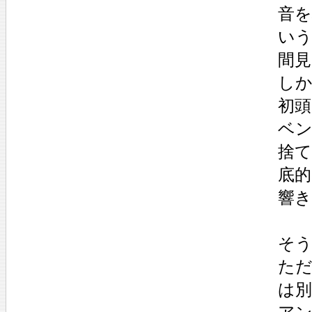
音
い
間
し
初
ベ
捨
底
響
そ
た
は