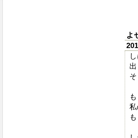
よ
20
し
出
そ
も
私
も
し