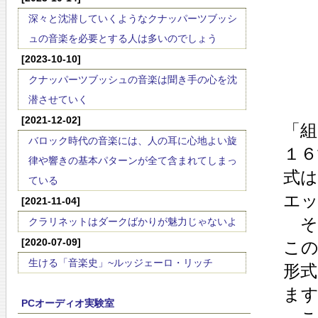
深々と沈潜していくようなクナッパーツブッシ
ュの音楽を必要とする人は多いのでしょう
[2023-10-10]
クナッパーツブッシュの音楽は聞き手の心を沈
潜させていく
[2021-12-02]
「組
バロック時代の音楽には、人の耳に心地よい旋
１６
律や響きの基本パターンが全て含まれてしまっ
式
ている
エ
[2021-11-04]
そ
クラリネットはダークばかりが魅力じゃないよ
[2020-07-09]
こ
生ける「音楽史」~ルッジェーロ・リッチ
形
ま
PCオーディオ実験室
こ