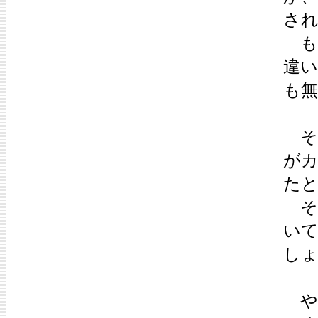
さ
も
違
も
そ
が
た
そ
い
し
や