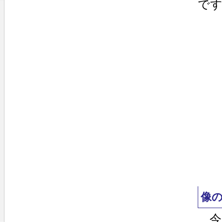
で
像
今