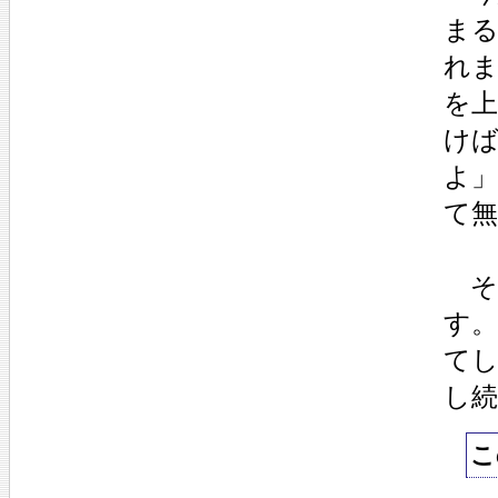
ま
れ
を
け
よ
て
そ
す
て
し
こ