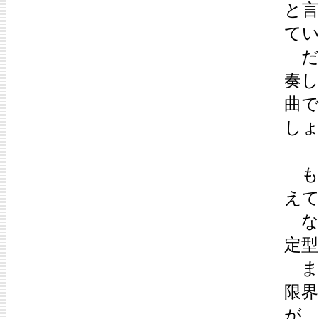
と
て
だ
奏
曲
し
も
え
な
定
ま
限
が、