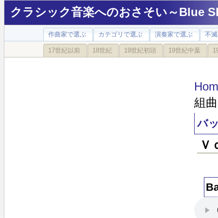
クラシック音楽へのおさそい～Blue Sky
作曲家で選ぶ
カテゴリで選ぶ
演奏家で選ぶ
不滅
17世紀以前
18世紀
19世紀初頭
19世紀中葉
1
Hom
組曲
バ
Ｖ
B