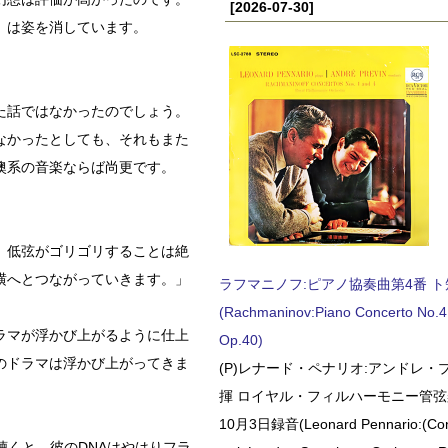
[2026-07-30]
」は姿を消しています。
た話ではなかったのでしょう。
なかったとしても、それもまた
墺系の音楽ならば尚更です。
。低弦がゴリゴリすることは絶
横へとつながっていきます。」
ラフマニノフ:ピアノ協奏曲第4番 ト短調
(Rachmaninov:Piano Concerto No.4 
ラマが浮かび上がるように仕上
Op.40)
のドラマは浮かび上がってきま
(P)レナード・ペナリオ:アンドレ・
揮 ロイヤル・フィルハーモニー管弦楽
10月3日録音(Leonard Pennario:(Con
聴くと、彼のDNAはやはりフラ