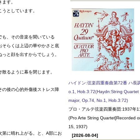
きます。
こうとしています。
でも、その音楽を聞いている
おそらくは上辺の華やかさと底
ぬっと顔を出すからでしょう。
け散るように幕を閉じます。
ハイドン:弦楽四重奏曲第72番 ハ長調, O
その後の心的外傷後ストレス障
o.1, Hob.3:72(Haydn:String Quartet
major, Op.74, No.1, Hob.3:72)
プロ・アルテ弦楽四重奏団:1937年1
(Pro Arte String Quartet]Recorded
15, 1937)
次第に晴れ上がる。と、A部にお
[2026-08-04]