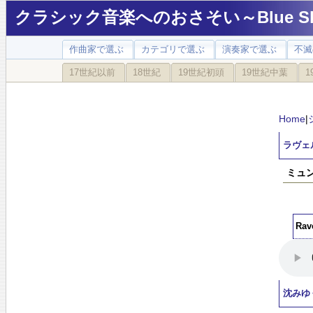
クラシック音楽へのおさそい～Blue Sky
作曲家で選ぶ
カテゴリで選ぶ
演奏家で選ぶ
不滅
17世紀以前
18世紀
19世紀初頭
19世紀中葉
1
Home
|
ラヴェ
ミュ
Ra
沈みゆ