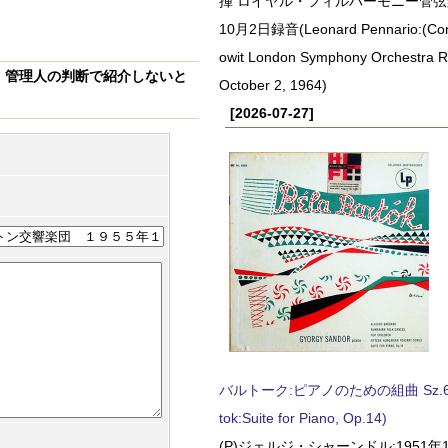
揮 ロイヤル・フィルハーモニー管弦楽
10月2日録音(Leonard Pennario:(Con
owit London Symphony Orchestra 
、
管理人の判断で紹介しないと
October 2, 1964)
[2026-07-27]
バルトーク:ピアノのための組曲 Sz.62 
tok:Suite for Piano, Op.14)
(P)ジェルジ・シャーンドル:1951年1