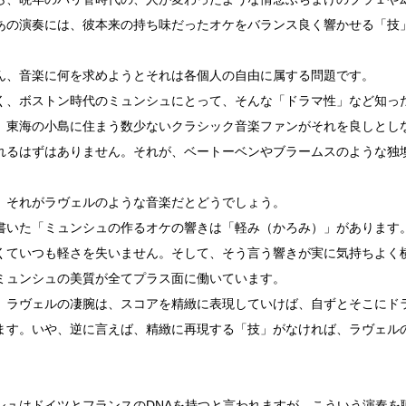
あの演奏には、彼本来の持ち味だったオケをバランス良く響かせる「技
ん、音楽に何を求めようとそれは各個人の自由に属する問題です。
く、ボストン時代のミュンシュにとって、そんな「ドラマ性」など知っ
、東海の小島に住まう数少ないクラシック音楽ファンがそれを良しとし
れるはずはありません。それが、ベートーベンやブラームスのような独
、それがラヴェルのような音楽だとどうでしょう。
書いた「ミュンシュの作るオケの響きは「軽み（かろみ）」があります
くていつも軽さを失いません。そして、そう言う響きが実に気持ちよく
ミュンシュの美質が全てプラス面に働いています。
、ラヴェルの凄腕は、スコアを精緻に表現していけば、自ずとそこにド
ます。いや、逆に言えば、精緻に再現する「技」がなければ、ラヴェル
シュはドイツとフランスのDNAを持つと言われますが、こういう演奏を