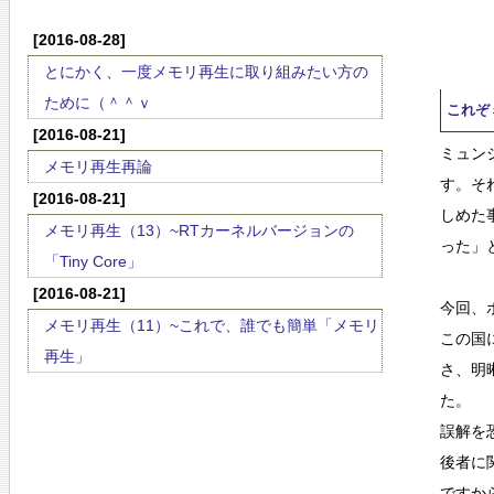
[2016-08-28]
とにかく、一度メモリ再生に取り組みたい方の
ために（＾＾ｖ
これぞ
[2016-08-21]
ミュン
メモリ再生再論
す。そ
[2016-08-21]
しめた
メモリ再生（13）~RTカーネルバージョンの
った」
「Tiny Core」
[2016-08-21]
今回、
メモリ再生（11）~これで、誰でも簡単「メモリ
この国
再生」
さ、明
た。
誤解を
後者に
ですか