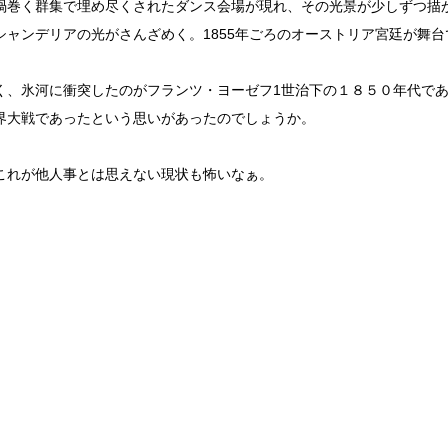
渦巻く群集で埋め尽くされたダンス会場が現れ、その光景が少しずつ描
シャンデリアの光がさんざめく。1855年ごろのオーストリア宮廷が舞台
く、氷河に衝突したのがフランツ・ヨーゼフ1世治下の１８５０年代で
界大戦であったという思いがあったのでしょうか。
これが他人事とは思えない現状も怖いなぁ。