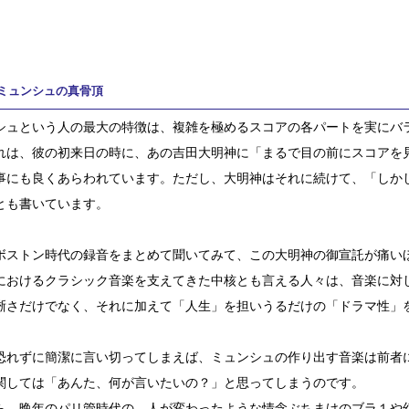
ミュンシュの真骨頂
シュという人の最大の特徴は、複雑を極めるスコアの各パートを実にバ
れは、彼の初来日の時に、あの吉田大明神に「まるで目の前にスコアを
事にも良くあらわれています。ただし、大明神はそれに続けて、「しか
とも書いています。
ボストン時代の録音をまとめて聞いてみて、この大明神の御宣託が痛い
におけるクラシック音楽を支えてきた中核とも言える人々は、音楽に対
晰さだけでなく、それに加えて「人生」を担いうるだけの「ドラマ性」
恐れずに簡潔に言い切ってしまえば、ミュンシュの作り出す音楽は前者
関しては「あんた、何が言いたいの？」と思ってしまうのです。
ら、晩年のパリ管時代の、人が変わったような情念ぶちまけのブラ１や