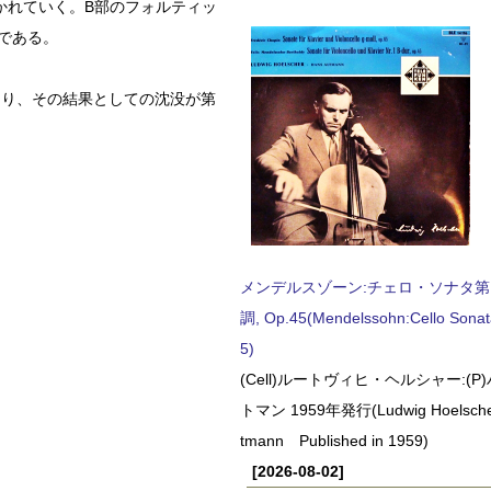
かれていく。B部のフォルティッ
である。
あり、その結果としての沈没が第
メンデルスゾーン:チェロ・ソナタ第
調, Op.45(Mendelssohn:Cello Sonat
5)
(Cell)ルートヴィヒ・ヘルシャー:(
トマン 1959年発行(Ludwig Hoelscher
tmann Published in 1959)
[2026-08-02]