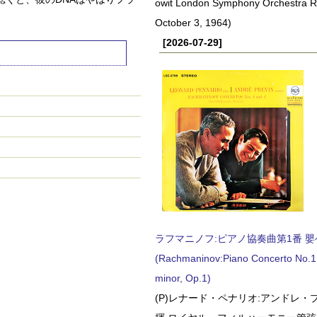
owit London Symphony Orchestra 
October 3, 1964)
[2026-07-29]
ラフマニノフ:ピアノ協奏曲第1番 嬰ヘ短
(Rachmaninov:Piano Concerto No.1 
minor, Op.1)
(P)レナード・ペナリオ:アンドレ・