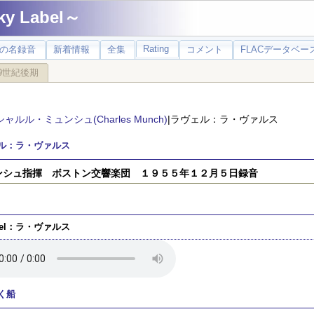
 Label～
Rating
の名録音
新着情報
全集
コメント
FLACデータベース
9世紀後期
シャルル・ミュンシュ(Charles Munch)
|ラヴェル：ラ・ヴァルス
ル：ラ・ヴァルス
ンシュ指揮 ボストン交響楽団 １９５５年１２月５日録音
vel：ラ・ヴァルス
く船