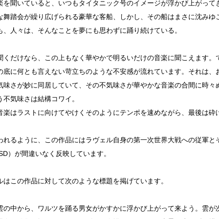
楽を聞いていると、いつもタイタニック号のイメージが浮かび上がって
な舞踏会が繰り広げられる豪華な客船、しかし、その船はまさに沈みゆ
も、人々は、そんなことを夢にも思わずに踊り続けている。
聞くだけなら、この上もなく華やかで明るいだけの音楽に聞こえます。
の底に何とも言えない苛立ちのような不安感が流れています。それは、
気味さが妙に同居していて、その不気味さが華やかな音楽の合間に時々
う不気味さは結構コワイ。
音楽はラストに向けてやけくそのようにテンポを速めながら、最後は砕
われるように、この作品にはラヴェル自身の第一次世界大戦への従軍と
TSD）が間違いなく反映しています。
ルはこの作品に対して次のような標題を掲げています。
雲の中から、ワルツを踊る男女がかすかに浮かび上がって来よう。雲が