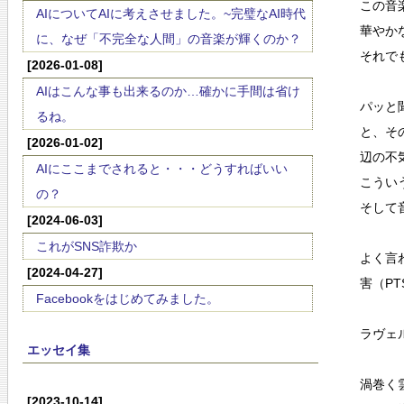
この音
AIについてAIに考えさせました。~完璧なAI時代
華やか
に、なぜ「不完全な人間」の音楽が輝くのか？
それで
[2026-01-08]
AIはこんな事も出来るのか…確かに手間は省け
パッと
るね。
と、そ
[2026-01-02]
辺の不
AIにここまでされると・・・どうすればいい
こうい
の？
そして
[2024-06-03]
これがSNS詐欺か
よく言
[2024-04-27]
害（P
Facebookをはじめてみました。
ラヴェ
エッセイ集
渦巻く
[2023-10-14]