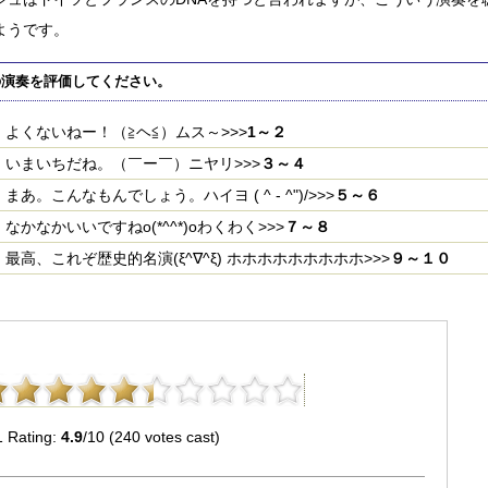
ようです。
の演奏を評価してください。
よくないねー！（≧ヘ≦）ムス～>>>
1～２
いまいちだね。（￣ー￣）ニヤリ>>>
３～４
まあ。こんなもんでしょう。ハイヨ ( ^ - ^")/>>>
５～６
なかなかいいですねo(*^^*)oわくわく>>>
７～８
最高、これぞ歴史的名演(ξ^∇^ξ) ホホホホホホホホホ>>>
９～１０
 Rating:
4.9
/10 (240 votes cast)